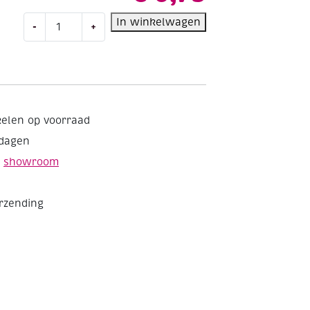
OUTLET
In winkelwagen
-
+
Stickervel
Kerst
GOUD
aantal
kelen op voorraad
kdagen
e
showroom
erzending