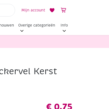
Mijn account
dhouwen
Overige categorieën
Info
ckervel Kerst
€
0,75