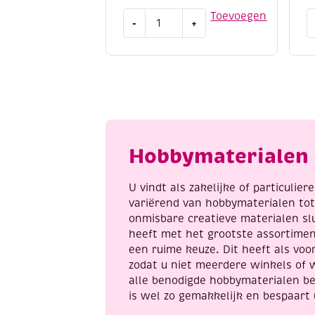
Mini
K
Toevoegen
-
+
Krasfolie
/
/
K
Kraskaart,
2
12x17cm,
zi
koper,
z
paard
e
aantal
p
a
Hobbymaterialen 
U vindt als zakelijke of particulie
variërend van hobbymaterialen to
onmisbare creatieve materialen sl
heeft met het grootste assortime
een ruime keuze. Dit heeft als voor
zodat u niet meerdere winkels of 
alle benodigde hobbymaterialen be
is wel zo gemakkelijk en bespaart 