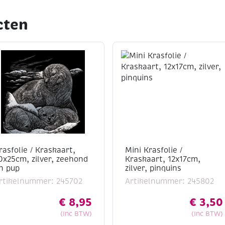
cten
rasfolie / Kraskaart,
Mini Krasfolie /
0x25cm, zilver, zeehond
Kraskaart, 12x17cm,
n pup
zilver, pinquins
rtikelnummer: 245702
Artikelnummer: 245802
€
8,95
€
3,50
(Inc BTW)
(Inc BTW)