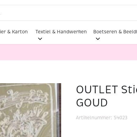
ier & Karton
Textiel & Handwerken
Boetseren & Beel
OUTLET Sti
lmaterialen
OUTLET Stickervel Kerst GOUD
GOUD
Artikelnummer:
54023