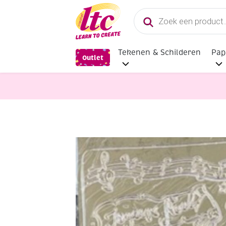
Producten
zoeken
Tekenen & Schilderen
Pap
Outlet
Diverse Hobbymaterialen en Knutse