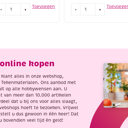
rasfolie
Mini
Toevoegen
Toevoege
-
+
-
+
Krasfolie
raskaart,
/
0x25cm,
Kraskaart,
lver,
12x17cm,
eehond
zilver,
n
pinquins
up
aantal
antal
online kopen
re klant alles in onze webshop,
t Tekenmaterialen. Ons aanbod met
uit op alle hobbywensen aan. U
nt van meer dan 10.000 artikelen
deel dat u bij ons voor alles slaagt,
webshops hoeft te bezoeken. Vrijwel
stelt u dus gewoon in één keer! Dat
u bovendien veel tijd én geld!