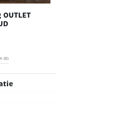
g OUTLET
OUD
n (0)
atie