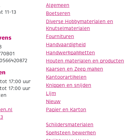
.
Algemeen
t 11-13
Boetseren
Diverse Hobbymaterialen en
Knutselmaterialen
Fournituren
vens
Handvaardigheid
8
Handwerkpakketten
770B01
0566420872
Houten materialen en producten
Kaarsen en Zeep maken
en
Kantoorartikelen
tot 17:00 uur
Knippen en snijden
tot 17:00 uur
Lijm
ten
Nieuw
Papier en Karton
den.nl
63
Schildersmaterialen
Speksteen bewerken