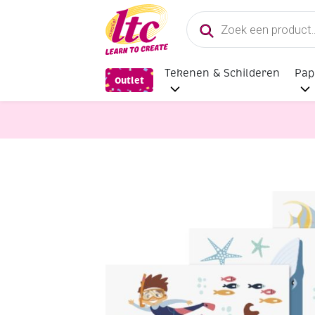
Producten
zoeken
Tekenen & Schilderen
Pap
Outlet
Glasversiering en Raamdecoratie