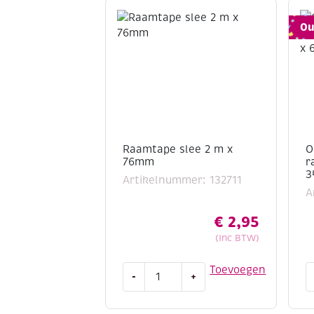
Ou
Raamtape slee 2 m x
O
76mm
r
3
Artikelnummer: 132711
A
€
2,95
(Inc BTW)
Raamtape
O
Toevoegen
-
+
slee
M
2
/