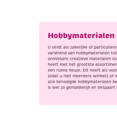
m
r
x
b
76mm
3
aantal
x
6
c
Hobbymaterialen 
a
U vindt als zakelijke of particulie
variërend van hobbymaterialen to
onmisbare creatieve materialen sl
heeft met het grootste assortime
een ruime keuze. Dit heeft als voor
zodat u niet meerdere winkels of 
alle benodigde hobbymaterialen be
is wel zo gemakkelijk en bespaart 