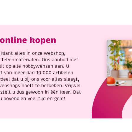
aamstickers,
3
loemen,
vel
4
aantal
3.5
m
online kopen
antal
re klant alles in onze webshop,
t Tekenmaterialen. Ons aanbod met
uit op alle hobbywensen aan. U
nt van meer dan 10.000 artikelen
deel dat u bij ons voor alles slaagt,
webshops hoeft te bezoeken. Vrijwel
stelt u dus gewoon in één keer! Dat
u bovendien veel tijd én geld!