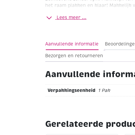
het raam plakken en klaar! Makkelijk 
halen zonder lijmresten.motieven aan b
Lees meer ...
Aanvullende informatie
Beoordelinge
Bezorgen en retourneren
Aanvullende inform
Verpakkingseenheid
1 Pak
Gerelateerde produ