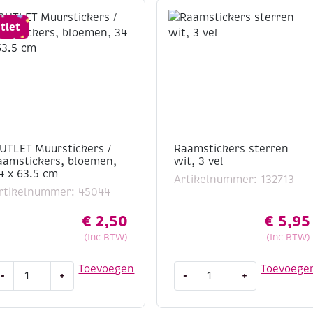
tlet
UTLET Muurstickers /
Raamstickers sterren
aamstickers, bloemen,
wit, 3 vel
4 x 63.5 cm
Artikelnummer: 132713
rtikelnummer: 45044
€
2,50
€
5,95
(Inc BTW)
(Inc BTW)
UTLET
Raamstickers
Toevoegen
Toevoege
-
+
-
+
uurstickers
sterren
wit,