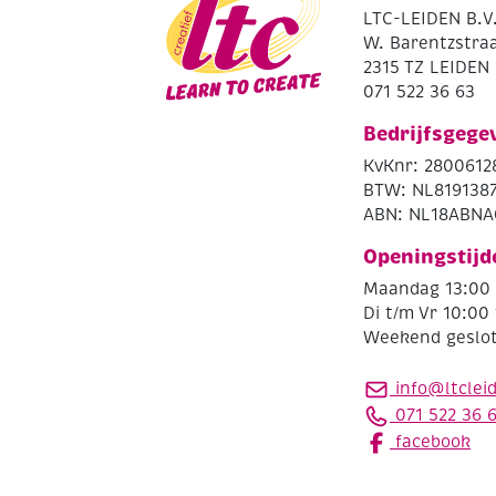
LTC-LEIDEN B.V
W. Barentzstraa
2315 TZ LEIDEN
071 522 36 63
Bedrijfsgege
KvKnr: 2800612
BTW: NL819138
ABN: NL18ABNA
Openingstijd
Maandag 13:00 
Di t/m Vr 10:00 
Weekend geslo
info@ltclei
071 522 36 
facebook