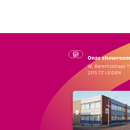
Onze showroo
W. Barentzstraat 1
2315 TZ LEIDEN