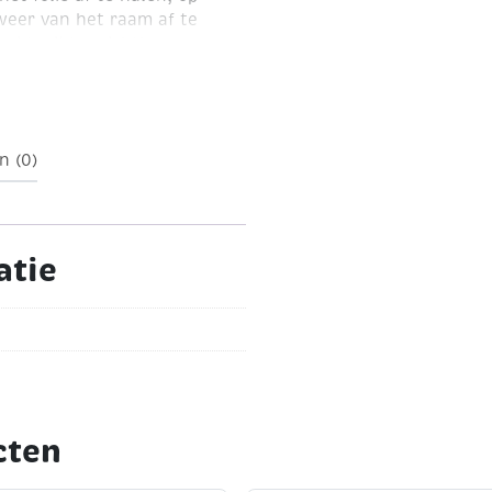
weer van het raam af te
eide zijden zichtbaar.
n (0)
atie
cten