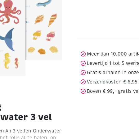
Meer dan 10.000 arti
Levertijd 1 tot 5 wer
Gratis afhalen in onz
Verzendkosten € 6,95
Boven € 99,- gratis v
g
water 3 vel
en
A4
3 vellen
Onderwater
het folie af te halen, op