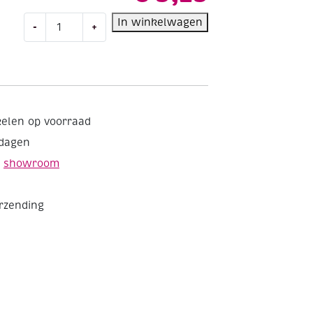
Raamstickers
In winkelwagen
-
+
onderwater
3
vel
aantal
kelen op voorraad
kdagen
e
showroom
erzending