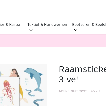
ier & Karton
Textiel & Handwerken
Boetseren & Beel
Raamstick
Raamstickers onderwater 3 vel
3 vel
Artikelnummer:
132720