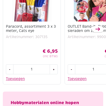
Paracord, assortiment 3 x 3
OUTLET Band-it. Rub
meter, Cats eye
sieraden om zelf te 
Artikelnummer: 307135
Artikelnummer: 9900
€
6,95
(Inc BTW)
Paracord,
OUTLET
-
+
-
assortiment
Band-
3
it.
Toevoegen
Toevoegen
x
Rubberband
3
sieraden
meter,
om
Cats
zelf
Hobbymaterialen online kopen
eye
te