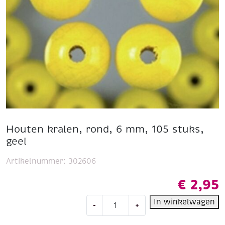
Houten kralen, rond, 6 mm, 105 stuks,
geel
Artikelnummer:
302606
€
2,95
Houten
In winkelwagen
-
+
kralen,
rond,