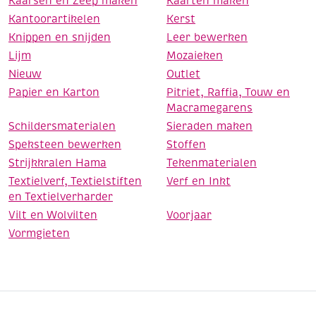
Kaarsen en Zeep maken
Kaarten maken
Kantoorartikelen
Kerst
Knippen en snijden
Leer bewerken
Lijm
Mozaieken
Nieuw
Outlet
Papier en Karton
Pitriet, Raffia, Touw en
Macramegarens
Schildersmaterialen
Sieraden maken
Speksteen bewerken
Stoffen
Strijkkralen Hama
Tekenmaterialen
Textielverf, Textielstiften
Verf en Inkt
en Textielverharder
Vilt en Wolvilten
Voorjaar
Vormgieten