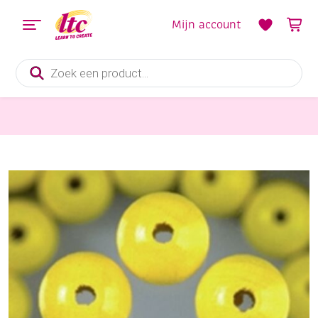
Mijn account
Producten
zoeken
Sieraden maken
Houten kralen, rond, 6 mm, 105 stuks, geel