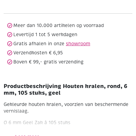
6
mm,
105
stuks,
Meer dan 10.000 artikelen op voorraad
geel
Levertijd 1 tot 5 werkdagen
aantal
Gratis afhalen in onze
showroom
Verzendkosten € 6,95
Boven € 99,- gratis verzending
Productbeschrijving Houten kralen, rond, 6
mm, 105 stuks, geel
Gekleurde houten kralen, voorzien van beschermende
vernislaag.
Ø 6 mm
Geel
Zak à 105 stuks