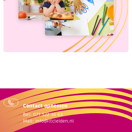
Contact opnemen
Bel: 071 522 36 63
Mail:
info@ltcleiden.nl