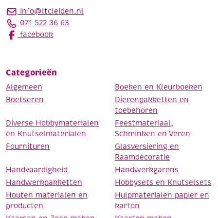
info@ltcleiden.nl
071 522 36 63
facebook
Categorieën
Algemeen
Boeken en Kleurboeken
Boetseren
Dierenpakketten en
toebehoren
Diverse Hobbymaterialen
Feestmateriaal,
en Knutselmaterialen
Schminken en Veren
Fournituren
Glasversiering en
Raamdecoratie
Handvaardigheid
Handwerkgarens
Handwerkpakketten
Hobbysets en Knutselsets
Houten materialen en
Hulpmaterialen papier en
producten
karton