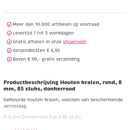
8
mm,
85
stuks,
Meer dan 10.000 artikelen op voorraad
donkerrood
Levertijd 1 tot 5 werkdagen
aantal
Gratis afhalen in onze
showroom
Verzendkosten € 6,95
Boven € 99,- gratis verzending
Productbeschrijving Houten kralen, rond, 8
mm, 85 stuks, donkerrood
Gekleurde houten kralen, voorzien van beschermende
vernislaag.
Ø 8 mm
Donkerrood
Zak à 85 stuks