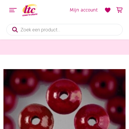
Mijn account
Producten
zoeken
Sieraden maken
Houten kralen, rond, 8 mm, 85 stuks, donkerrood