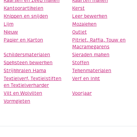
Kaarsen en Zeep maken
Kaarten maken
Kantoorartikelen
Kerst
Knippen en snijden
Leer bewerken
Lijm
Mozaieken
Nieuw
Outlet
Papier en Karton
Pitriet, Raffia, Touw en
Macramegarens
Schildersmaterialen
Sieraden maken
Speksteen bewerken
Stoffen
Strijkkralen Hama
Tekenmaterialen
Textielverf, Textielstiften
Verf en Inkt
en Textielverharder
Vilt en Wolvilten
Voorjaar
Vormgieten