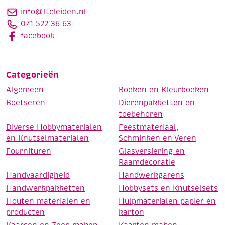
info@ltcleiden.nl
071 522 36 63
facebook
Categorieën
Algemeen
Boeken en Kleurboeken
Boetseren
Dierenpakketten en
toebehoren
Diverse Hobbymaterialen
Feestmateriaal,
en Knutselmaterialen
Schminken en Veren
Fournituren
Glasversiering en
Raamdecoratie
Handvaardigheid
Handwerkgarens
Handwerkpakketten
Hobbysets en Knutselsets
Houten materialen en
Hulpmaterialen papier en
producten
karton