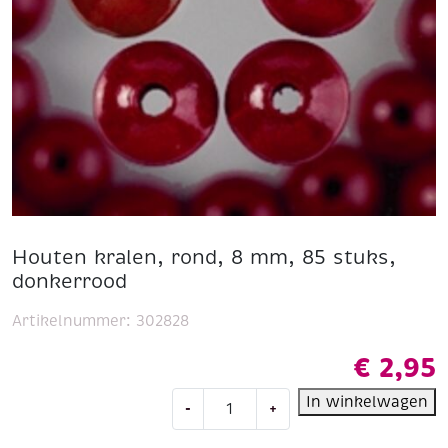
Houten kralen, rond, 8 mm, 85 stuks,
donkerrood
Artikelnummer:
302828
€
2,95
Houten
In winkelwagen
-
+
kralen,
rond,