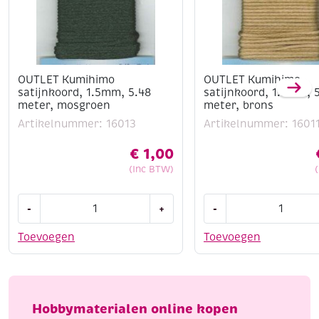
OUTLET Kumihimo
OUTLET Kumihimo
satijnkoord, 1.5mm, 5.48
satijnkoord, 1.5mm, 
meter, mosgroen
meter, brons
Artikelnummer: 16013
Artikelnummer: 1601
€
1,00
(Inc BTW)
OUTLET
OUTLET
-
+
-
Kumihimo
Kumihimo
satijnkoord,
satijnkoord,
Toevoegen
Toevoegen
1.5mm,
1.5mm,
5.48
5.48
meter,
meter,
mosgroen
brons
Hobbymaterialen online kopen
aantal
aantal