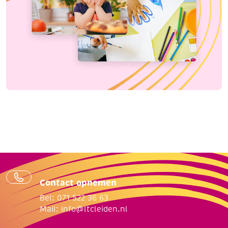
Contact opnemen
Bel: 071 522 36 63
Mail:
info@ltcleiden.nl