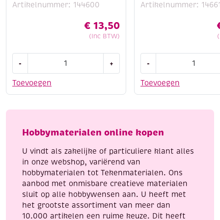
Artikelnummer: 144600
Artikelnummer: 1466
€
13,50
(Inc BTW)
Steadtler
Gelpennen
-
+
-
metallic
blackstyle,
markers
assortiment
Toevoegen
Toevoegen
ass.
20
6
st
kleuren
metallic/glitter
en
aantal
Hobbymaterialen online kopen
1
pigmentliner
U vindt als zakelijke of particuliere klant alles
beitelpunt
in onze webshop, variërend van
aantal
hobbymaterialen tot Tekenmaterialen. Ons
aanbod met onmisbare creatieve materialen
sluit op alle hobbywensen aan. U heeft met
het grootste assortiment van meer dan
10.000 artikelen een ruime keuze. Dit heeft