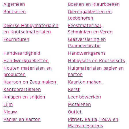
Algemeen
Boeken en Kleurboeken
Boetseren
Dierenpakketten en
toebehoren
Diverse Hobbymaterialen
Feestmateriaal,
en Knutselmaterialen
Schminken en Veren
Fournituren
Glasversiering en
Raamdecoratie
Handvaardigheid
Handwerkgarens
Handwerkpakketten
Hobbysets en Knutselsets
Houten materialen en
Hulpmaterialen papier en
producten
karton
Kaarsen en Zeep maken
Kaarten maken
Kantoorartikelen
Kerst
Knippen en snijden
Leer bewerken
Lijm
Mozaieken
Nieuw
Outlet
Papier en Karton
Pitriet, Raffia, Touw en
Macramegarens