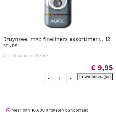
Bruynzeel mXz fineliners assortiment, 12
stuks
Artikelnummer:
143467
€
9,95
Bruynzeel
In winkelwagen
-
+
mXz
fineliners
assortiment,
12
stuks
aantal
Meer dan 10.000 artikelen op voorraad