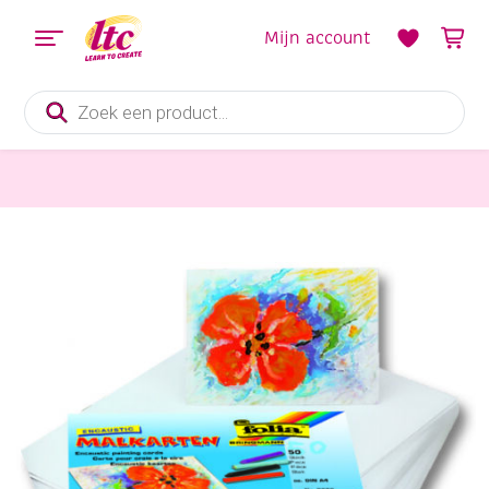
Mijn account
Producten
zoeken
Tekenmaterialen
Encaustic schilderkarton, 50 vel, Formaat A4