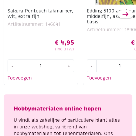
Sakura Pentouch lakmarker,
Edding 5100 acrylma
wit, extra fijn
middelfijn, assortime
basis
Artikelnummer: 146641
Artikelnummer: 1890
€
4,95
€
(Inc BTW)
Sakura
Edding
-
+
-
Pentouch
5100
lakmarker,
acrylmarkers
Toevoegen
Toevoegen
wit,
middelfijn,
extra
assortiment
fijn
basis
aantal
aantal
Hobbymaterialen online kopen
U vindt als zakelijke of particuliere klant alles
in onze webshop, variërend van
hobbymaterialen tot Tekenmaterialen. Ons