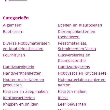
Categorieën
Algemeen
Boeken en Kleurboeken
Boetseren
Dierenpakketten en
toebehoren
Diverse Hobbymaterialen
Feestmateriaal,
en Knutselmaterialen
Schminken en Veren
Fournituren
Glasversiering en
Raamdecoratie
Handvaardigheid
Handwerkgarens
Handwerkpakketten
Hobbysets en Knutselsets
Houten materialen en
Hulpmaterialen papier en
producten
karton
Kaarsen en Zeep maken
Kaarten maken
Kantoorartikelen
Kerst
Knippen en snijden
Leer bewerken