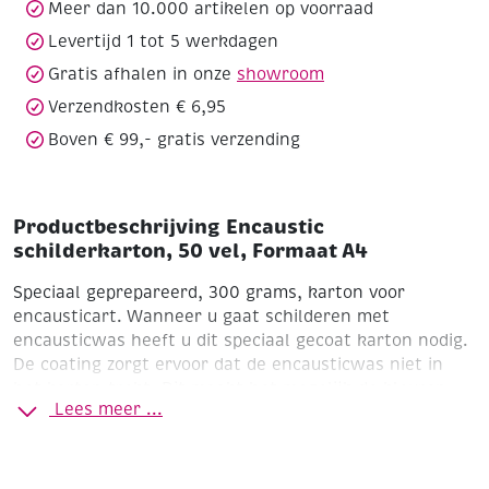
aantal
Meer dan 10.000 artikelen op voorraad
Levertijd 1 tot 5 werkdagen
Gratis afhalen in onze
showroom
Verzendkosten € 6,95
Boven € 99,- gratis verzending
Productbeschrijving Encaustic
schilderkarton, 50 vel, Formaat A4
Speciaal geprepareerd, 300 grams, karton voor
encausticart. Wanneer u gaat schilderen met
encausticwas heeft u dit speciaal gecoat karton nodig.
De coating zorgt ervoor dat de encausticwas niet in
het karton trekt. Dit maakt het mogelijk de kleuren
Lees meer ...
steeds opnieuw te smelten.
Pak à 50 vel. Formaat A4