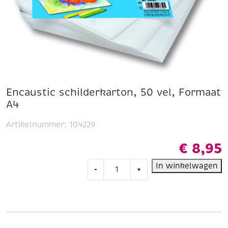
Encaustic schilderkarton, 50 vel, Formaat
A4
Artikelnummer:
104229
€
8,95
Encaustic
In winkelwagen
-
+
schilderkarton,
50
vel,
Formaat
A4