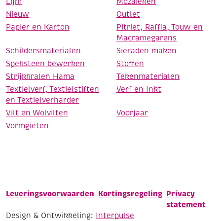
Lijm
Mozaieken
Nieuw
Outlet
Papier en Karton
Pitriet, Raffia, Touw en
Macramegarens
Schildersmaterialen
Sieraden maken
Speksteen bewerken
Stoffen
Strijkkralen Hama
Tekenmaterialen
Textielverf, Textielstiften
Verf en Inkt
en Textielverharder
Vilt en Wolvilten
Voorjaar
Vormgieten
Leveringsvoorwaarden
Kortingsregeling
Privacy
statement
Design & Ontwikkeling:
Interpulse