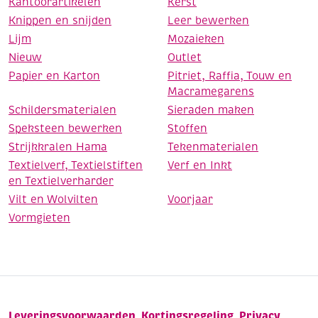
Kantoorartikelen
Kerst
Knippen en snijden
Leer bewerken
Lijm
Mozaieken
Nieuw
Outlet
Papier en Karton
Pitriet, Raffia, Touw en
Macramegarens
Schildersmaterialen
Sieraden maken
Speksteen bewerken
Stoffen
Strijkkralen Hama
Tekenmaterialen
Textielverf, Textielstiften
Verf en Inkt
en Textielverharder
Vilt en Wolvilten
Voorjaar
Vormgieten
Leveringsvoorwaarden
Kortingsregeling
Privacy