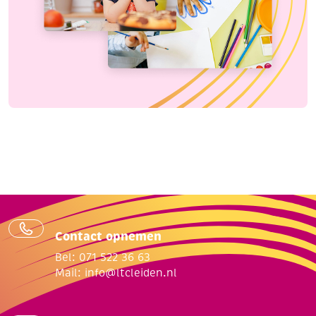
Contact opnemen
Bel: 071 522 36 63
Mail:
info@ltcleiden.nl