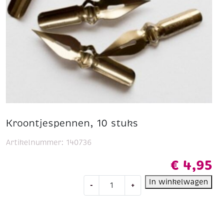
Kroontjespennen, 10 stuks
Artikelnummer:
140736
€
4,95
Kroontjespennen,
In winkelwagen
-
+
10
stuks
aantal