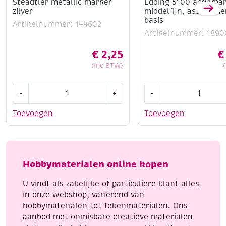
Steadtler metallic marker
Edding 5100 acrylma
zilver
middelfijn, assortime
basis
Artikelnummer: 144602
Artikelnummer: 1890
€
2,25
€
(Inc BTW)
Steadtler
Edding
-
+
-
metallic
5100
marker
acrylmarkers
Toevoegen
Toevoegen
zilver
middelfijn,
aantal
assortiment
basis
aantal
Hobbymaterialen online kopen
U vindt als zakelijke of particuliere klant alles
in onze webshop, variërend van
hobbymaterialen tot Tekenmaterialen. Ons
aanbod met onmisbare creatieve materialen