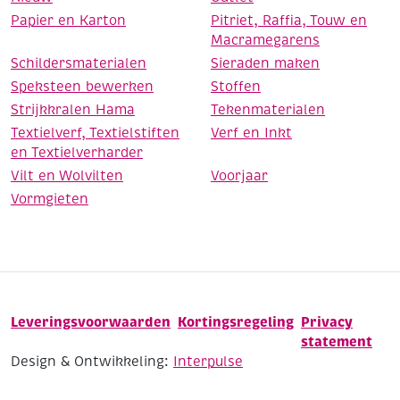
Papier en Karton
Pitriet, Raffia, Touw en
Macramegarens
Schildersmaterialen
Sieraden maken
Speksteen bewerken
Stoffen
Strijkkralen Hama
Tekenmaterialen
Textielverf, Textielstiften
Verf en Inkt
en Textielverharder
Vilt en Wolvilten
Voorjaar
Vormgieten
Leveringsvoorwaarden
Kortingsregeling
Privacy
statement
Design & Ontwikkeling:
Interpulse