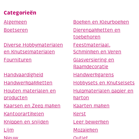
Categorieën
Algemeen
Boeken en Kleurboeken
Boetseren
Dierenpakketten en
toebehoren
Diverse Hobbymaterialen
Feestmateriaal,
en Knutselmaterialen
Schminken en Veren
Fournituren
Glasversiering en
Raamdecoratie
Handvaardigheid
Handwerkgarens
Handwerkpakketten
Hobbysets en Knutselsets
Houten materialen en
Hulpmaterialen papier en
producten
karton
Kaarsen en Zeep maken
Kaarten maken
Kantoorartikelen
Kerst
Knippen en snijden
Leer bewerken
Lijm
Mozaieken
Nieuw
Outlet