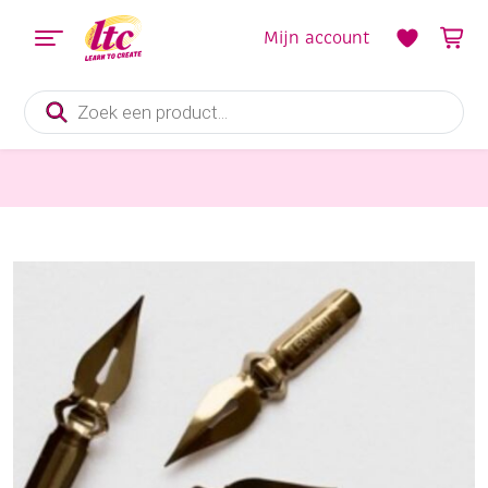
Mijn account
Producten
zoeken
Tekenmaterialen
Kroontjespennen, 10 stuks