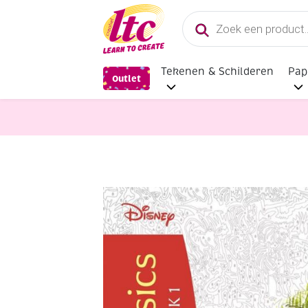
Producten
zoeken
Tekenen & Schilderen
Pap
Outlet
Boeken en Kleurboeken
Disney c