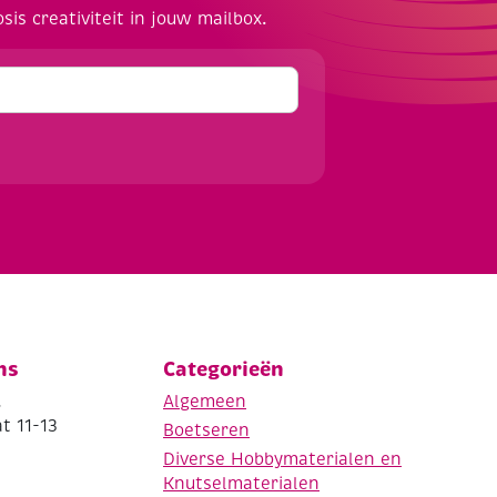
osis creativiteit in jouw mailbox.
ns
Categorieën
.
Algemeen
t 11-13
Boetseren
Diverse Hobbymaterialen en
Knutselmaterialen