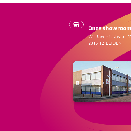
Onze showroo
W. Barentzstraat 1
2315 TZ LEIDEN