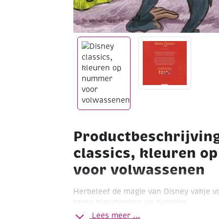
Productbeschrijvin
classics, kleuren 
voor volwassenen
Herbeleef de magie van Disney vakje vo
reeks kleurboeken op nummer.
Lees meer ...