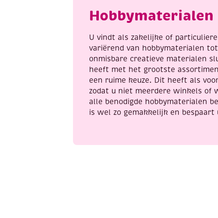
aantal
Hobbymaterialen 
U vindt als zakelijke of particulie
variërend van hobbymaterialen to
onmisbare creatieve materialen sl
heeft met het grootste assortime
een ruime keuze. Dit heeft als voor
zodat u niet meerdere winkels of 
alle benodigde hobbymaterialen be
is wel zo gemakkelijk en bespaart 