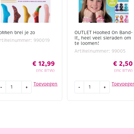
okken brei je zo
OUTLET Hooked On Band-
It, heel veel sieraden om
rtikelnummer: 990019
te loomen!
Artikelnummer: 99005
€
12,99
€
2,50
(Inc BTW)
(Inc BTW)
okken
OUTLET
Toevoegen
Toevoege
-
+
-
+
rei
Hooked
e
On
o
Band-
antal
It,
heel
veel
sieraden