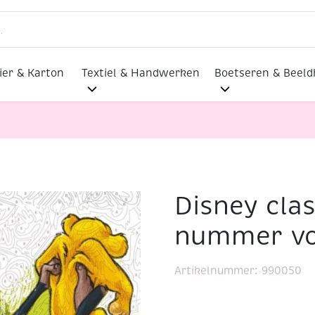
ier & Karton
Textiel & Handwerken
Boetseren & Beel
Disney clas
lassics, kleuren op nummer voor volwassenen
nummer vo
Artikelnummer:
990050