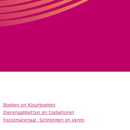
Boeken en Kleurboeken
Dierenpakketten en toebehoren
Feestmateriaal, Schminken en Veren