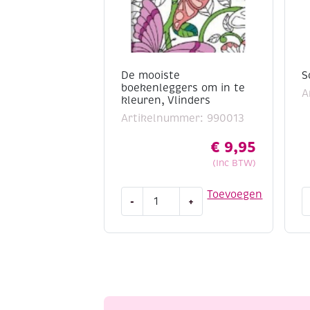
De mooiste
S
boekenleggers om in te
A
kleuren, Vlinders
Artikelnummer: 990013
€
9,95
(Inc BTW)
De
S
Toevoegen
-
+
mooiste
b
boekenleggers
j
om
z
in
a
te
kleuren,
Vlinders