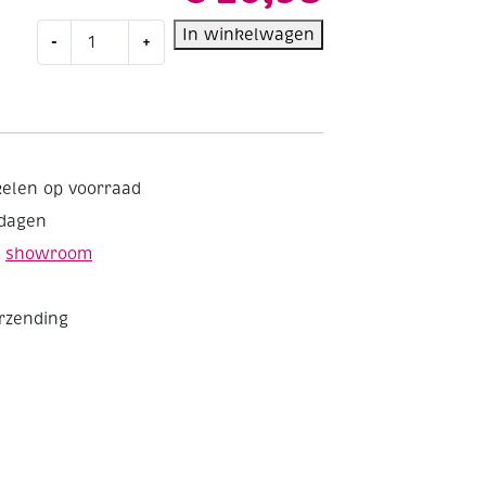
Disney
In winkelwagen
-
+
classics,
kleuren
op
nummer
voor
volwassenen
kelen op voorraad
aantal
kdagen
e
showroom
erzending