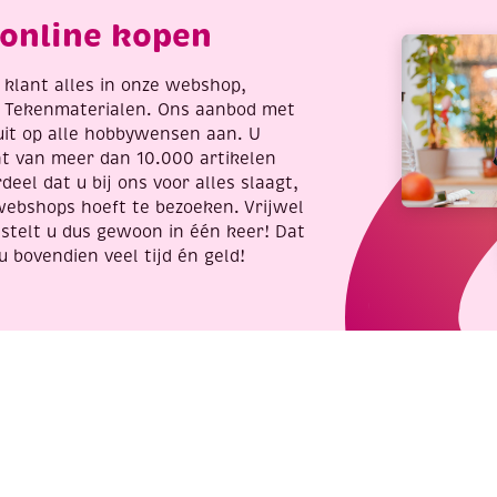
om
online kopen
te
loomen!
aantal
re klant alles in onze webshop,
t Tekenmaterialen. Ons aanbod met
uit op alle hobbywensen aan. U
nt van meer dan 10.000 artikelen
deel dat u bij ons voor alles slaagt,
webshops hoeft te bezoeken. Vrijwel
stelt u dus gewoon in één keer! Dat
u bovendien veel tijd én geld!