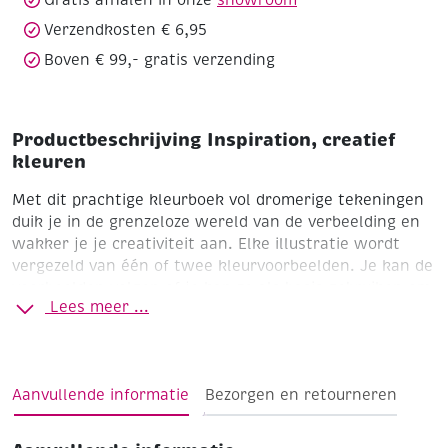
Gratis afhalen in onze
showroom
Verzendkosten € 6,95
Boven € 99,- gratis verzending
Productbeschrijving Inspiration, creatief
kleuren
Met dit prachtige kleurboek vol dromerige tekeningen
duik je in de grenzeloze wereld van de verbeelding en
wakker je je creativiteit aan. Elke illustratie wordt
vergezeld van één of twee kleurvoorbeelden. Je kan de
voorbeelden volgen of je kan ze als basis gebruiken om
Lees meer ...
je eigen kleurenpalet samen te stellen en zo een
kunstwerk creëren dat helemaal bij jou past. Laat je
inspireren en ontdek je artistieke talent! Marion Blanc
is grafisch ontwerper en illustrator. In haar werken
Aanvullende informatie
Bezorgen en retourneren
schept ze een dromerig universum waarin de natuur en
het vrouwelijke op een zachte manier worden
uitgebeeld. Ze probeert overal een vleugje gevoeligheid