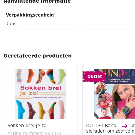
Aanvullende informatie
aan toe te voegen en hecht veel belang aan
kleurenkeuze.
Verpakkingseenheid
1 ex
Gerelateerde producten
Outlet
Sokken brei je zo
OUTLET Band-it. Rub
sieraden om zelf te 
Artikelnummer: 990019