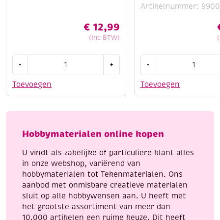
Artikelnummer: 9900
€
12,99
(Inc BTW)
Sokken
OUTLET
-
+
-
brei
Band-
je
it.
Toevoegen
Toevoegen
zo
Rubberband
aantal
sieraden
om
zelf
Hobbymaterialen online kopen
te
maken.
U vindt als zakelijke of particuliere klant alles
aantal
in onze webshop, variërend van
hobbymaterialen tot Tekenmaterialen. Ons
aanbod met onmisbare creatieve materialen
sluit op alle hobbywensen aan. U heeft met
het grootste assortiment van meer dan
10.000 artikelen een ruime keuze. Dit heeft