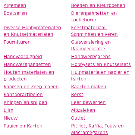
Algemeen
Boeken en Kleurboeken
Boetseren
Dierenpakketten en
toebehoren
Diverse Hobbymaterialen
Feestmateriaal,
en Knutselmaterialen
Schminken en Veren
Fournituren
Glasversiering en
Raamdecoratie
Handvaardigheid
Handwerkgarens
Handwerkpakketten
Hobbysets en Knutselsets
Houten materialen en
Hulpmaterialen papier en
producten
karton
Kaarsen en Zeep maken
Kaarten maken
Kantoorartikelen
Kerst
Knippen en snijden
Leer bewerken
Lijm
Mozaieken
Nieuw
Outlet
Papier en Karton
Pitriet, Raffia, Touw en
Macramegarens