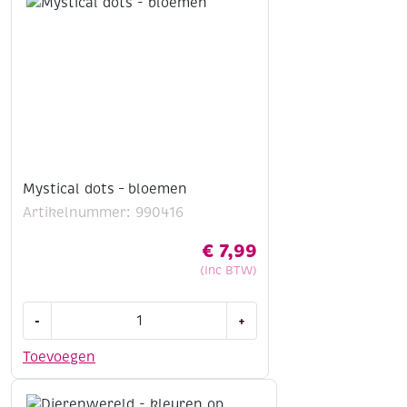
Mystical dots – bloemen
Artikelnummer: 990416
€
7,99
(Inc BTW)
Mystical
-
+
dots
-
Toevoegen
bloemen
aantal