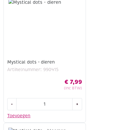
Rond
de
wereld
aantal
Mystical dots – dieren
Artikelnummer: 990415
€
7,99
(Inc BTW)
Mystical
-
+
dots
-
Toevoegen
dieren
aantal