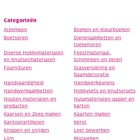
Categorieën
Algemeen
Boeken en Kleurboeken
Boetseren
Dierenpakketten en
toebehoren
Diverse Hobbymaterialen
Feestmateriaal,
en Knutselmaterialen
Schminken en Veren
Fournituren
Glasversiering en
Raamdecoratie
Handvaardigheid
Handwerkgarens
Handwerkpakketten
Hobbysets en Knutselsets
Houten materialen en
Hulpmaterialen papier en
producten
karton
Kaarsen en Zeep maken
Kaarten maken
Kantoorartikelen
Kerst
Knippen en snijden
Leer bewerken
Lijm
Mozaieken