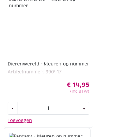
Dierenwereld – kleuren op nummer
Artikelnummer: 990417
€
14,95
(Inc BTW)
Dierenwereld
-
+
-
kleuren
Toevoegen
op
nummer