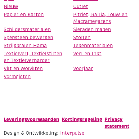
Nieuw
Outlet
Papier en Karton
Pitriet, Raffia, Touw en
Macramegarens
Schildersmaterialen
Sieraden maken
Speksteen bewerken
Stoffen
Strijkkralen Hama
Tekenmaterialen
Textielverf, Textielstiften
Verf en Inkt
en Textielverharder
Vilt en Wolvilten
Voorjaar
Vormgieten
Leveringsvoorwaarden
Kortingsregeling
Privacy
statement
Design & Ontwikkeling:
Interpulse