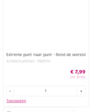
Extreme punt naar punt – Rond de wereld
Artikelnummer: 990414
€
7,99
(Inc BTW)
Extreme
-
+
punt
naar
Toevoegen
punt
-