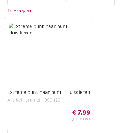
van
punt
Toevoegen
naar
punt
-
Dieren
van
de
wereld
aantal
Extreme punt naar punt – Huisdieren
Artikelnummer: 990420
€
7,99
(Inc BTW)
Extreme