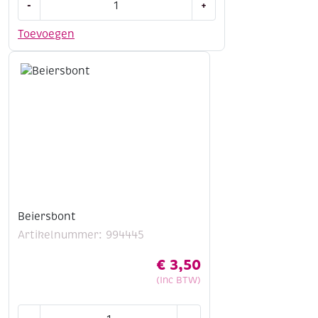
-
+
punt
naar
Toevoegen
punt
-
Huisdieren
aantal
Beiersbont
Artikelnummer: 994445
€
3,50
(Inc BTW)
Beiersbont