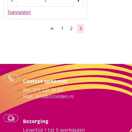
-
+
aantal
Toevoegen
←
1
2
3
Contact opnemen
Bel: 071 522 36 63
Mail:
info@ltcleiden.nl
Bezorging
Levertijd 1 tot 5 werkdagen