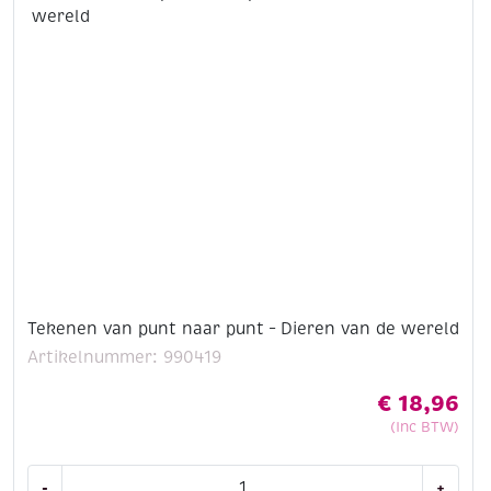
Tekenen van punt naar punt – Dieren van de wereld
Artikelnummer: 990419
€
18,96
(Inc BTW)
Tekenen
-
+