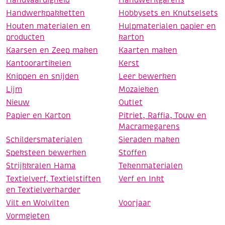
Handwerkpakketten
Hobbysets en Knutselsets
Houten materialen en
Hulpmaterialen papier en
producten
karton
Kaarsen en Zeep maken
Kaarten maken
Kantoorartikelen
Kerst
Knippen en snijden
Leer bewerken
Lijm
Mozaieken
Nieuw
Outlet
Papier en Karton
Pitriet, Raffia, Touw en
Macramegarens
Schildersmaterialen
Sieraden maken
Speksteen bewerken
Stoffen
Strijkkralen Hama
Tekenmaterialen
Textielverf, Textielstiften
Verf en Inkt
en Textielverharder
Vilt en Wolvilten
Voorjaar
Vormgieten