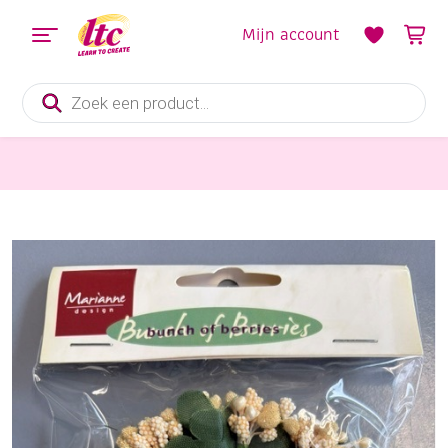
Mijn account
Producten
zoeken
bloemen maken
Besjes vintage, 12 stuks