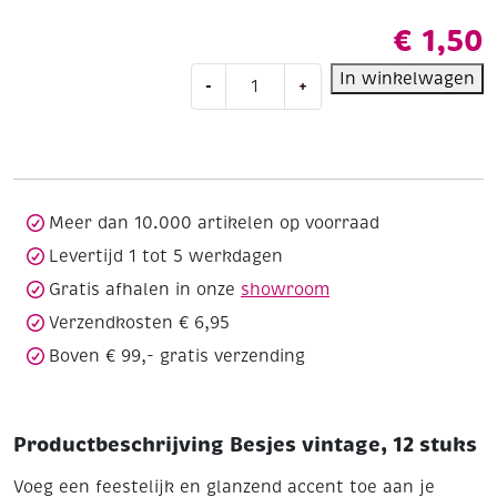
€
1,50
Besjes
In winkelwagen
-
+
vintage,
12
stuks
aantal
Meer dan 10.000 artikelen op voorraad
Levertijd 1 tot 5 werkdagen
Gratis afhalen in onze
showroom
Verzendkosten € 6,95
Boven € 99,- gratis verzending
Productbeschrijving Besjes vintage, 12 stuks
Voeg een feestelijk en glanzend accent toe aan je