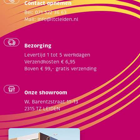
Contact opnemen
Bel: 071 522 36 63
Mail:
info@ltcleiden.nl
Bezorging
Levertijd 1 tot 5 werkdagen
Verzendkosten € 6,95
Boven € 99,- gratis verzending
Onze showroom
W. Barentzstraat 11-13
2315 TZ LEIDEN