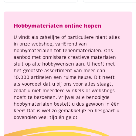
koper,
halloween
eenden
aantal
aantal
Hobbymaterialen online kopen
U vindt als zakelijke of particuliere klant alles
in onze webshop, variërend van
hobbymaterialen tot Tekenmaterialen. Ons
aanbod met onmisbare creatieve materialen
sluit op alle hobbywensen aan. U heeft met
het grootste assortiment van meer dan
10.000 artikelen een ruime keuze. Dit heeft
als voordeel dat u bij ons voor alles slaagt,
zodat u niet meerdere winkels of webshops
hoeft te bezoeken. Vrijwel alle benodigde
hobbymaterialen bestelt u dus gewoon in één
keer! Dat is wel zo gemakkelijk en bespaart u
bovendien veel tijd én geld!