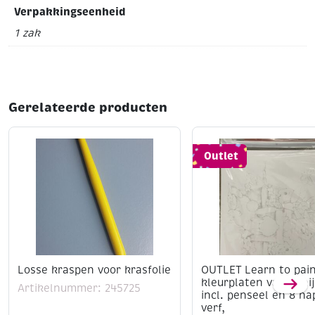
Flower Garden tags / bloemenlabels
Verpakkingseenheid
Inhoud: 24 stuks (4 designs x 6 stuks)
1 zak
Afmeting: ca. 4,5 x 7 cm
Geschikt voor kaarten maken, scrapbooking en
journaling
Perfect voor cadeauverpakkingen en DIY-projecten
Decoratieve prints met zachte bloemen- en
Gerelateerde producten
vlindermotieven
Outlet
Losse kraspen voor krasfolie
OUTLET Learn to pain
kleurplaten van konij
Artikelnummer: 245725
incl. penseel en 8 na
verf,