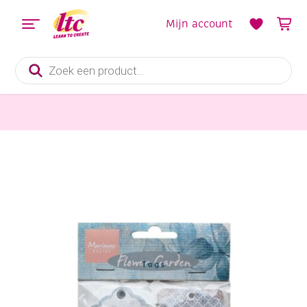
Mijn account
Producten
zoeken
bloemen maken
Bloemenlabels / flower garden tags, 24 stuks (4 x 6 st), 4.5 x 7 cm