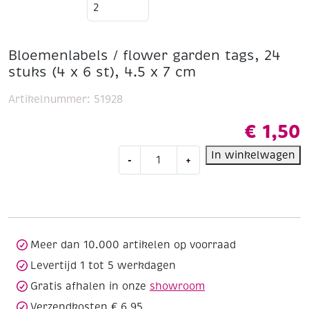
Bloemenlabels / flower garden tags, 24
stuks (4 x 6 st), 4.5 x 7 cm
Artikelnummer:
51928
€
1,50
Bloemenlabels
In winkelwagen
-
+
/
flower
garden
tags,
24
stuks
Meer dan 10.000 artikelen op voorraad
(4
Levertijd 1 tot 5 werkdagen
x
Gratis afhalen in onze
showroom
6
st),
Verzendkosten € 6,95