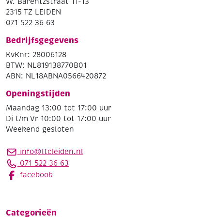
W. Barentzstraat 11-13
2315 TZ LEIDEN
071 522 36 63
Bedrijfsgegevens
KvKnr: 28006128
BTW: NL819138770B01
ABN: NL18ABNA0566420872
Openingstijden
Maandag 13:00 tot 17:00 uur
Di t/m Vr 10:00 tot 17:00 uur
Weekend gesloten
info@ltcleiden.nl
071 522 36 63
facebook
Categorieën