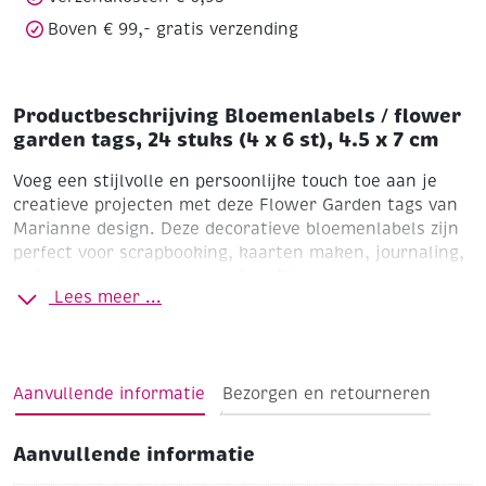
4.5
Boven € 99,- gratis verzending
x
7
cm
aantal
Productbeschrijving Bloemenlabels / flower
garden tags, 24 stuks (4 x 6 st), 4.5 x 7 cm
Voeg een stijlvolle en persoonlijke touch toe aan je
creatieve projecten met deze Flower Garden tags van
Marianne design. Deze decoratieve bloemenlabels zijn
perfect voor scrapbooking, kaarten maken, journaling,
cadeauverpakkingen en andere DIY-creaties.
Lees meer ...
De set bevat 24 labels in 4 verschillende designs, elk
met een zachte bloemenprint en elegante uitstraling.
Dankzij het handige formaat zijn de tags ideaal om te
beschrijven, te versieren of toe te voegen als
Aanvullende informatie
Bezorgen en retourneren
decoratief accent aan je projecten.
Aanvullende informatie
Productdetails: