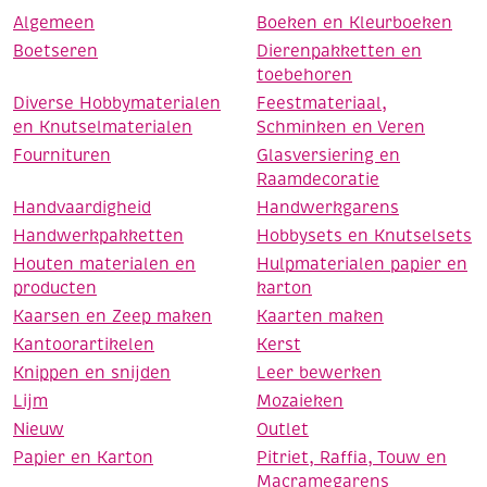
Algemeen
Boeken en Kleurboeken
Boetseren
Dierenpakketten en
toebehoren
Diverse Hobbymaterialen
Feestmateriaal,
en Knutselmaterialen
Schminken en Veren
Fournituren
Glasversiering en
Raamdecoratie
Handvaardigheid
Handwerkgarens
Handwerkpakketten
Hobbysets en Knutselsets
Houten materialen en
Hulpmaterialen papier en
producten
karton
Kaarsen en Zeep maken
Kaarten maken
Kantoorartikelen
Kerst
Knippen en snijden
Leer bewerken
Lijm
Mozaieken
Nieuw
Outlet
Papier en Karton
Pitriet, Raffia, Touw en
Macramegarens