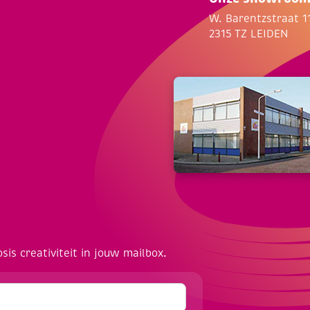
W. Barentzstraat 1
2315 TZ LEIDEN
osis creativiteit in jouw mailbox.