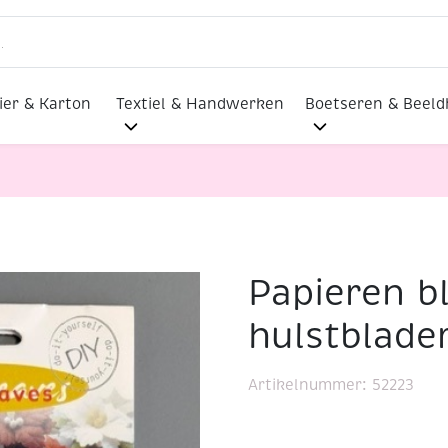
ier & Karton
Textiel & Handwerken
Boetseren & Beel
Papieren b
, DIY hulstbladeren
hulstblade
Artikelnummer:
52223