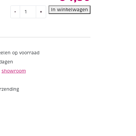
Papieren
In winkelwagen
-
+
bloemen,
DIY
hulstbladeren
aantal
kelen op voorraad
kdagen
e
showroom
erzending