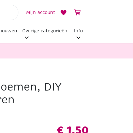
Mijn account
dhouwen
Overige categorieën
Info
loemen, DIY
ren
€
1,50