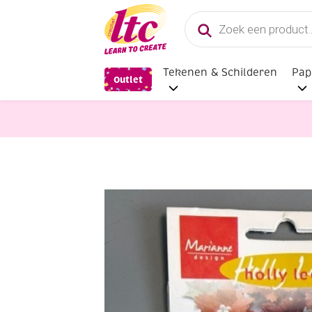
Producten
zoeken
Tekenen & Schilderen
Pap
Outlet
bloemen maken
Papieren bloemen