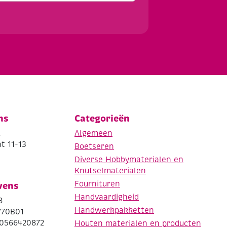
ns
Categorieën
.
Algemeen
t 11-13
Boetseren
Diverse Hobbymaterialen en
Knutselmaterialen
Fournituren
vens
Handvaardigheid
8
Handwerkpakketten
770B01
0566420872
Houten materialen en producten