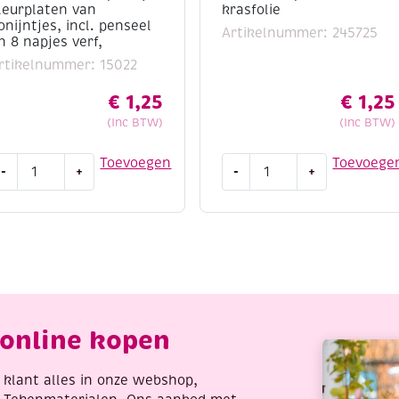
leurplaten van
krasfolie
onijntjes, incl. penseel
Artikelnummer: 245725
n 8 napjes verf,
rtikelnummer: 15022
€
1,25
€
1,25
(Inc BTW)
(Inc BTW)
UTLET
Losse
Toevoegen
Toevoege
-
+
-
+
earn
kraspen
o
voor
aint,
krasfolie
aantal
leurplaten
an
onijntjes,
cl.
online kopen
enseel
n
re klant alles in onze webshop,
apjes