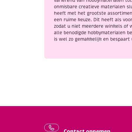
variërend van hobbymaterialen to
v
onmisbare creatieve materialen sl
a
heeft met het grootste assortime
een ruime keuze. Dit heeft als voor
zodat u niet meerdere winkels of 
alle benodigde hobbymaterialen be
is wel zo gemakkelijk en bespaart 
Contact opnemen