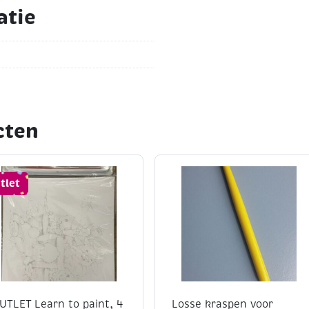
atie
eldraden
cten
booking, mixed media en
tlet
UTLET Learn to paint, 4
Losse kraspen voor