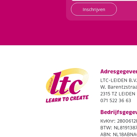
Inschrijven
Adresgegeve
LTC-LEIDEN B.V
W. Barentzstraa
2315 TZ LEIDEN
071 522 36 63
Bedrijfsgege
KvKnr: 2800612
BTW: NL819138
ABN: NL18ABNA