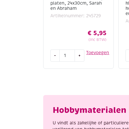
platen, 24x30cm, Sarah
k
en Abraham
k
e
Artikelnummer: 245729
A
€
5,95
(Inc BTW)
Krasfolie
O
Toevoegen
-
+
/
L
Kraskaarten,
t
2
p
platen,
4
24x30cm,
k
Sarah
v
en
k
Abraham
in
Hobbymaterialen 
aantal
p
e
8
U vindt als zakelijke of particulie
n