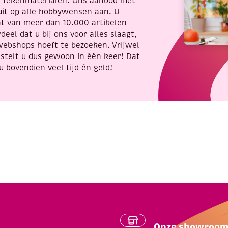
t Tekenmaterialen. Ons aanbod met
erf,
uit op alle hobbywensen aan. U
antal
nt van meer dan 10.000 artikelen
deel dat u bij ons voor alles slaagt,
webshops hoeft te bezoeken. Vrijwel
stelt u dus gewoon in één keer! Dat
u bovendien veel tijd én geld!
Onze showroo