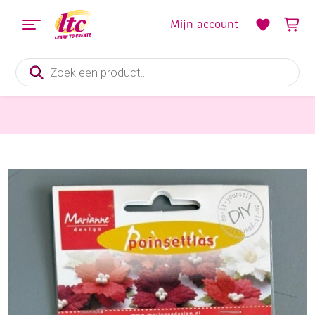
Mijn account
Producten
zoeken
bloemen maken
Papieren bloemen, kerstster DIY, donkerrood