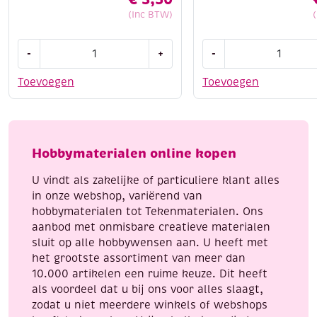
(Inc BTW)
Krasfolie
Krasfolie
-
+
-
/
/
Kraskaart,
Kraskaarten,
Toevoegen
Toevoegen
12.5
2
x
platen,
17.5
24x30cm,
cm,
Sarah
Hobbymaterialen online kopen
zilver,
en
poes
Abraham
U vindt als zakelijke of particuliere klant alles
met
aantal
in onze webshop, variërend van
kittens
hobbymaterialen tot Tekenmaterialen. Ons
aantal
aanbod met onmisbare creatieve materialen
sluit op alle hobbywensen aan. U heeft met
het grootste assortiment van meer dan
10.000 artikelen een ruime keuze. Dit heeft
als voordeel dat u bij ons voor alles slaagt,
zodat u niet meerdere winkels of webshops