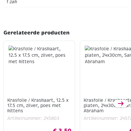
1 zak
Merk: Marianne Design
Serie: DIY Flowers
Type: Kerstster / Poinsettia
Kleur: Donkerrood, groen en crème
Inhoud: Voorgestanste bloemblaadjes, blaadjes en
Gerelateerde producten
meeldraden
Toepassing: Kaarten maken, scrapbooking, mixed
media en kerstdecoraties
Krasfolie / Kraskaart, 12.5 x
Krasfolie / Kraskaart
17.5 cm, zilver, poes met
platen, 24x30cm, Sa
kittens
Abraham
Artikelnummer: 245803
Artikelnummer: 2457
€
3,50