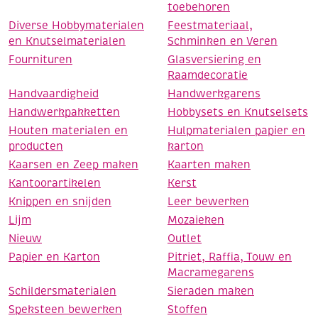
toebehoren
Diverse Hobbymaterialen
Feestmateriaal,
en Knutselmaterialen
Schminken en Veren
Fournituren
Glasversiering en
Raamdecoratie
Handvaardigheid
Handwerkgarens
Handwerkpakketten
Hobbysets en Knutselsets
Houten materialen en
Hulpmaterialen papier en
producten
karton
Kaarsen en Zeep maken
Kaarten maken
Kantoorartikelen
Kerst
Knippen en snijden
Leer bewerken
Lijm
Mozaieken
Nieuw
Outlet
Papier en Karton
Pitriet, Raffia, Touw en
Macramegarens
Schildersmaterialen
Sieraden maken
Speksteen bewerken
Stoffen