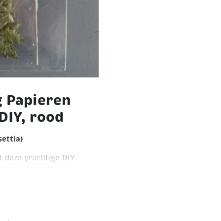
g Papieren
DIY, rood
ettia)
t deze prachtige DIY
 bevat decoratieve
roene blaadjes en
istische bloemen kunt
ing, cadeauverpakkingen
men zijn ideaal als