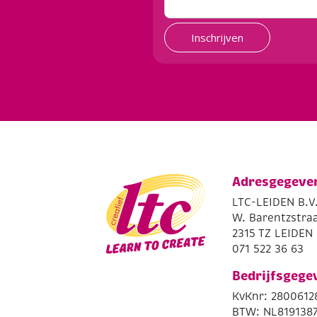
Inschrijven
Adresgegeve
LTC-LEIDEN B.V
W. Barentzstraa
2315 TZ LEIDEN
071 522 36 63
Bedrijfsgege
KvKnr: 2800612
BTW: NL819138