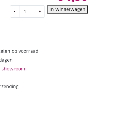
Papieren
In winkelwagen
-
+
bloemen,
kerstster
DIY,
rood
aantal
kelen op voorraad
kdagen
e
showroom
erzending