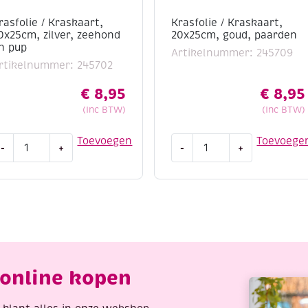
rasfolie / Kraskaart,
Krasfolie / Kraskaart,
0x25cm, zilver, zeehond
20x25cm, goud, paarden
n pup
Artikelnummer: 245709
rtikelnummer: 245702
€
8,95
€
8,95
(Inc BTW)
(Inc BTW)
rasfolie
Krasfolie
Toevoegen
Toevoege
-
+
-
+
/
raskaart,
Kraskaart,
0x25cm,
20x25cm,
lver,
goud,
eehond
paarden
n
aantal
up
antal
online kopen