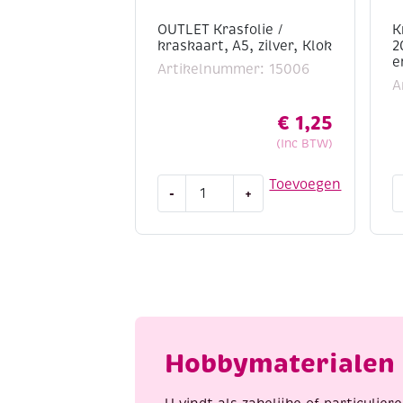
OUTLET Krasfolie /
K
kraskaart, A5, zilver, Klok
2
e
Artikelnummer: 15006
A
€
1,25
(Inc BTW)
OUTLET
K
Toevoegen
-
+
Krasfolie
/
/
K
kraskaart,
2
A5,
zi
zilver,
z
Klok
e
aantal
p
a
Hobbymaterialen 