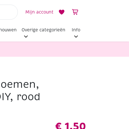
Mijn account
dhouwen
Overige categorieën
Info
loemen,
IY, rood
€
1,50