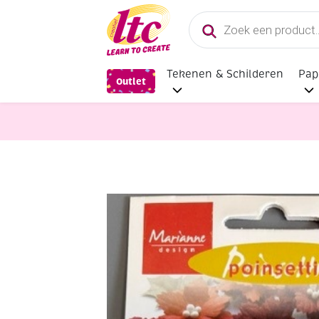
Producten
zoeken
Tekenen & Schilderen
Pap
Outlet
bloemen maken
Papieren bloemen