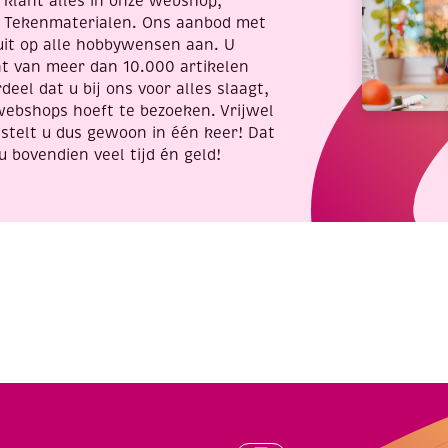
re klant alles in onze webshop,
t Tekenmaterialen. Ons aanbod met
uit op alle hobbywensen aan. U
nt van meer dan 10.000 artikelen
deel dat u bij ons voor alles slaagt,
webshops hoeft te bezoeken. Vrijwel
stelt u dus gewoon in één keer! Dat
u bovendien veel tijd én geld!