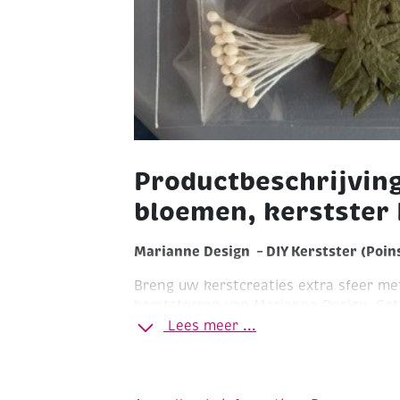
Productbeschrijvin
bloemen, kerstster 
Marianne Design – DIY Kerstster (Poins
Breng uw kerstcreaties extra sfeer me
kerststerren van Marianne Design. Set
papieren kerststerren (Poinsettia's), g
Lees meer ...
meeldraden waarmee u eenvoudig real
samenstellen voor kaarten, scrapbook
en andere creatieve projecten. De bloe