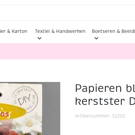
ier & Karton
Textiel & Handwerken
Boetseren & Beel
Papieren b
, kerstster DIY, rood
kerstster D
Artikelnummer:
52220