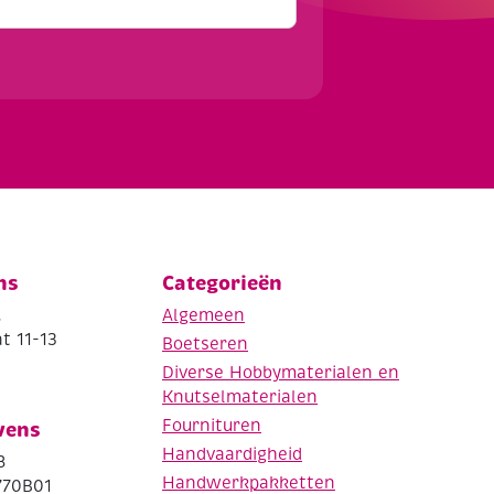
ns
Categorieën
.
Algemeen
t 11-13
Boetseren
Diverse Hobbymaterialen en
Knutselmaterialen
Fournituren
vens
Handvaardigheid
8
Handwerkpakketten
770B01