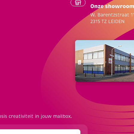
Onze showroo
W. Barentzstraat 1
2315 TZ LEIDEN
osis creativiteit in jouw mailbox.