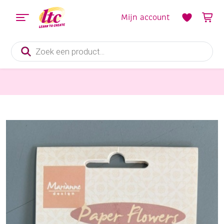
Mijn account
Producten
zoeken
bloemen maken
Papieren bloemen, rood