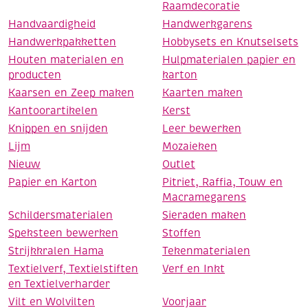
Raamdecoratie
Handvaardigheid
Handwerkgarens
Handwerkpakketten
Hobbysets en Knutselsets
Houten materialen en
Hulpmaterialen papier en
producten
karton
Kaarsen en Zeep maken
Kaarten maken
Kantoorartikelen
Kerst
Knippen en snijden
Leer bewerken
Lijm
Mozaieken
Nieuw
Outlet
Papier en Karton
Pitriet, Raffia, Touw en
Macramegarens
Schildersmaterialen
Sieraden maken
Speksteen bewerken
Stoffen
Strijkkralen Hama
Tekenmaterialen
Textielverf, Textielstiften
Verf en Inkt
en Textielverharder
Vilt en Wolvilten
Voorjaar