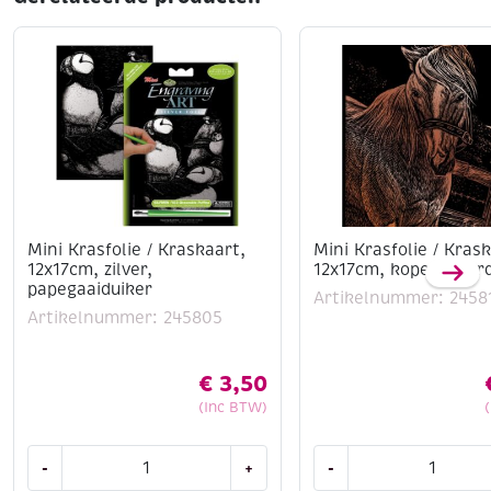
journaling, mixed media en decoratieve
hobbyprojecten
Inhoud: Set met decoratieve papieren bloemen
Mini Krasfolie / Kraskaart,
Mini Krasfolie / Kras
12x17cm, zilver,
12x17cm, koper, paar
papegaaiduiker
Artikelnummer: 2458
Artikelnummer: 245805
€
3,50
(Inc BTW)
Mini
Mini
-
+
-
Krasfolie
Krasfolie