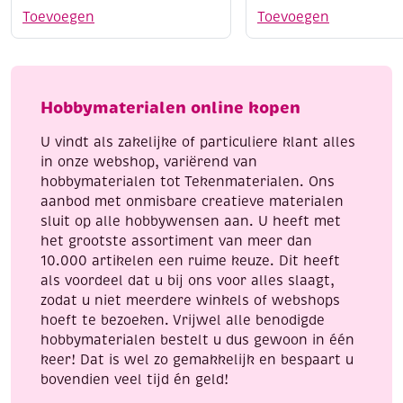
/
/
Toevoegen
Toevoegen
Kraskaart,
Kraskaart,
12x17cm,
12x17cm,
zilver,
koper,
papegaaiduiker
paard
Hobbymaterialen online kopen
aantal
aantal
U vindt als zakelijke of particuliere klant alles
in onze webshop, variërend van
hobbymaterialen tot Tekenmaterialen. Ons
aanbod met onmisbare creatieve materialen
sluit op alle hobbywensen aan. U heeft met
het grootste assortiment van meer dan
10.000 artikelen een ruime keuze. Dit heeft
als voordeel dat u bij ons voor alles slaagt,
zodat u niet meerdere winkels of webshops
hoeft te bezoeken. Vrijwel alle benodigde
hobbymaterialen bestelt u dus gewoon in één
keer! Dat is wel zo gemakkelijk en bespaart u
bovendien veel tijd én geld!