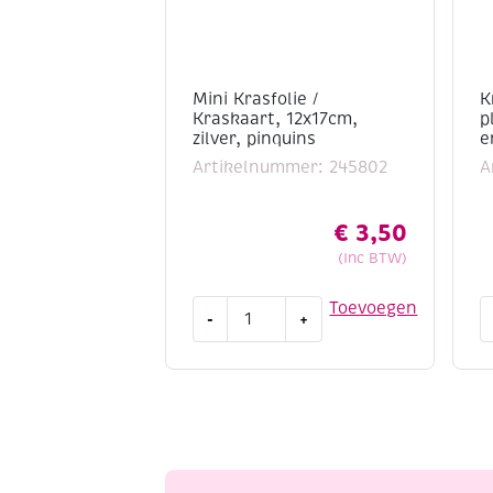
Mini Krasfolie /
K
Kraskaart, 12x17cm,
p
zilver, pinquins
e
Artikelnummer: 245802
A
€
3,50
(Inc BTW)
Mini
K
Toevoegen
-
+
Krasfolie
/
/
K
Kraskaart,
2
12x17cm,
p
zilver,
2
pinquins
S
aantal
e