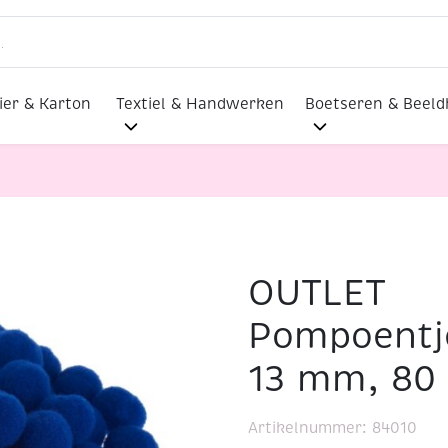
ier & Karton
Textiel & Handwerken
Boetseren & Beel
OUTLET
lmaterialen
OUTLET Pompoentjes/pompons/pompoms, 13 
Pompoentj
13 mm, 80 
Artikelnummer:
84010