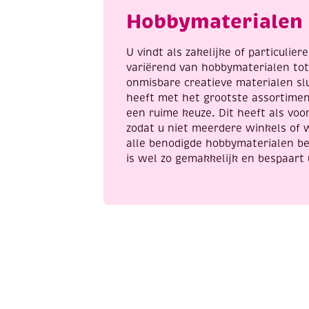
A
Hobbymaterialen 
a
U vindt als zakelijke of particulie
variërend van hobbymaterialen to
onmisbare creatieve materialen sl
heeft met het grootste assortime
een ruime keuze. Dit heeft als voor
zodat u niet meerdere winkels of 
alle benodigde hobbymaterialen be
is wel zo gemakkelijk en bespaart 