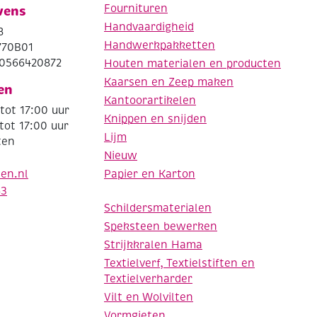
Fournituren
vens
Handvaardigheid
8
Handwerkpakketten
770B01
0566420872
Houten materialen en producten
Kaarsen en Zeep maken
en
Kantoorartikelen
tot 17:00 uur
Knippen en snijden
tot 17:00 uur
Lijm
ten
Nieuw
Papier en Karton
den.nl
63
Schildersmaterialen
Speksteen bewerken
Strijkkralen Hama
Textielverf, Textielstiften en
Textielverharder
Vilt en Wolvilten
Vormgieten