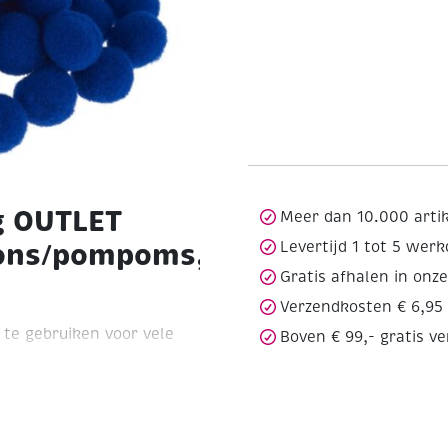
g OUTLET
Meer dan 10.000 arti
ons/pompoms,
Levertijd 1 tot 5 wer
Gratis afhalen in onz
Verzendkosten € 6,95
 te gebruiken voor vele
Boven € 99,- gratis v
s