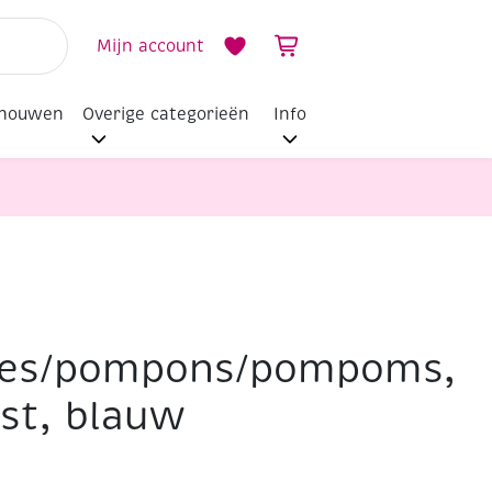
Mijn account
dhouwen
Overige categorieën
Info
mm, 80 st, blauw
es/pompons/pompoms,
st, blauw