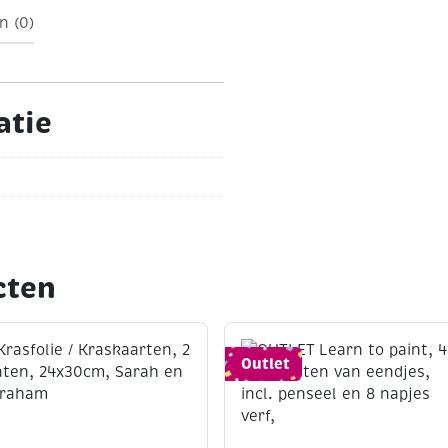
n (0)
atie
cten
Outlet