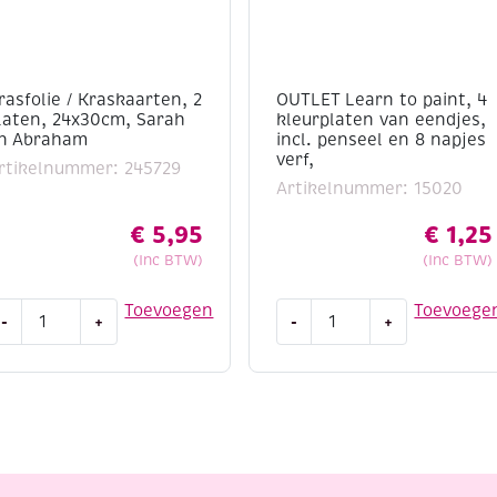
rasfolie / Kraskaarten, 2
OUTLET Learn to paint, 4
laten, 24x30cm, Sarah
kleurplaten van eendjes,
n Abraham
incl. penseel en 8 napjes
verf,
rtikelnummer: 245729
Artikelnummer: 15020
€
5,95
€
1,25
(Inc BTW)
(Inc BTW)
rasfolie
OUTLET
Toevoegen
Toevoege
-
+
-
+
Learn
raskaarten,
to
paint,
laten,
4
4x30cm,
kleurplaten
arah
van
n
eendjes,