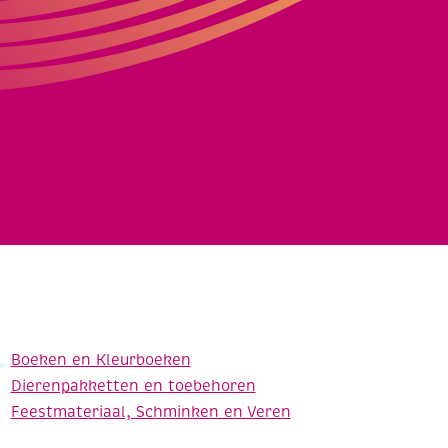
Boeken en Kleurboeken
Dierenpakketten en toebehoren
Feestmateriaal, Schminken en Veren