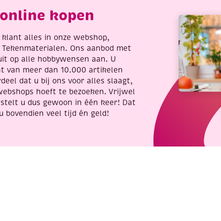
braham
incl.
online kopen
antal
penseel
en
8
re klant alles in onze webshop,
napjes
t Tekenmaterialen. Ons aanbod met
verf,
uit op alle hobbywensen aan. U
aantal
nt van meer dan 10.000 artikelen
deel dat u bij ons voor alles slaagt,
webshops hoeft te bezoeken. Vrijwel
stelt u dus gewoon in één keer! Dat
u bovendien veel tijd én geld!