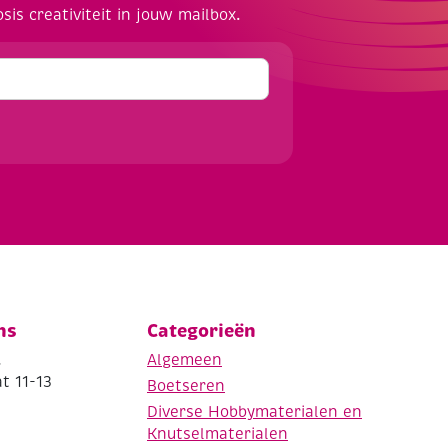
osis creativiteit in jouw mailbox.
ns
Categorieën
.
Algemeen
t 11-13
Boetseren
Diverse Hobbymaterialen en
Knutselmaterialen