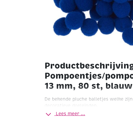
Productbeschrijvin
Pompoentjes/pomp
13 mm, 80 st, blauw
De bekende pluche balletjes welke zijn
decoratieve doeleinden.
Lees meer ...
blauw
Formaat Ø 13 mm
Zak à 80 stuk