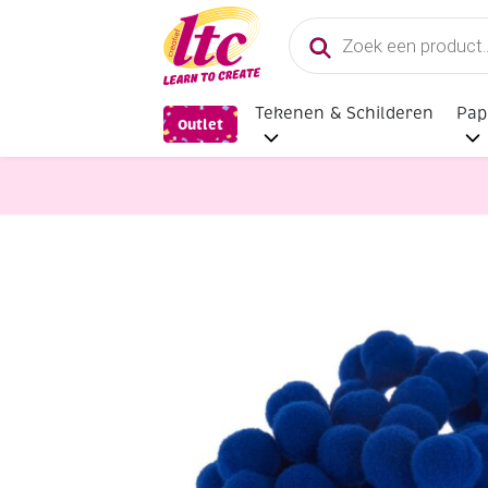
Producten
zoeken
Tekenen & Schilderen
Pap
Outlet
Diverse Hobbymaterialen en Knutse