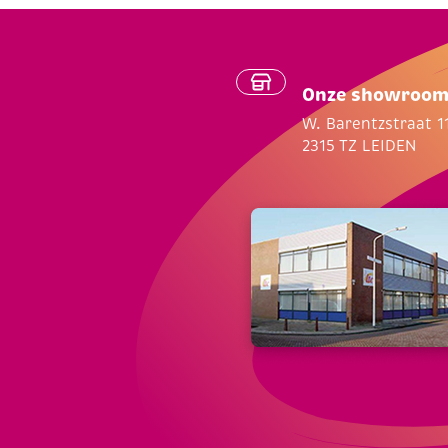
Onze showroo
W. Barentzstraat 1
2315 TZ LEIDEN