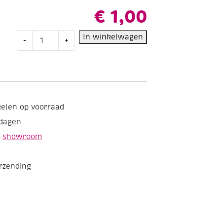
€
1,00
OUTLET
In winkelwagen
-
+
Pompoentjes/pompons/pompoms,
13
mm,
80
st,
blauw
kelen op voorraad
aantal
kdagen
e
showroom
erzending