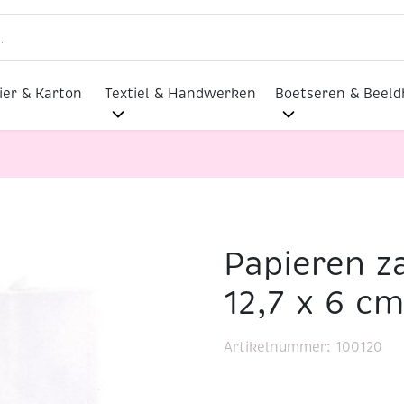
ier & Karton
Textiel & Handwerken
Boetseren & Beel
Papieren za
n
Papieren zakjes wit, 25,4 x 12,7 x 6 cm, 12 stuks
12,7 x 6 cm
Artikelnummer:
100120