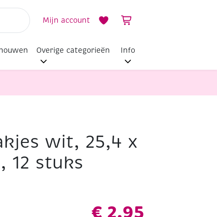
Mijn account
dhouwen
Overige categorieën
Info
kjes wit, 25,4 x
, 12 stuks
€
2,95