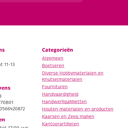
ns
Categorieën
.
Algemeen
t 11-13
Boetseren
Diverse Hobbymaterialen en
Knutselmaterialen
Fournituren
vens
Handvaardigheid
8
Handwerkpakketten
770B01
0566420872
Houten materialen en producten
Kaarsen en Zeep maken
en
Kantoorartikelen
tot 17:00 uur