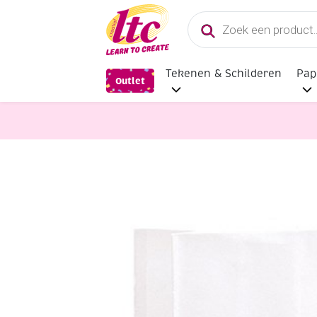
Producten
zoeken
Tekenen & Schilderen
Pap
Outlet
Feestmateriaal, Schminken en Vere