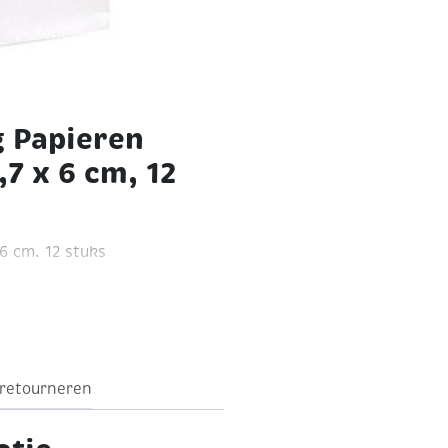
g Papieren
,7 x 6 cm, 12
 6 cm. 12 stuks
ojecten, spelletjes of
 retourneren
eren: