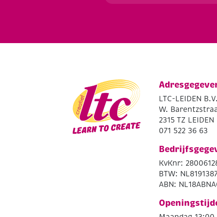
Adresgegeve
LTC-LEIDEN B.V
W. Barentzstraa
2315 TZ LEIDEN
071 522 36 63
Bedrijfsgege
KvKnr: 2800612
BTW: NL819138
ABN: NL18ABNA
Openingstijd
Maandag 13:00 