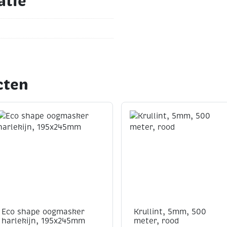
atie
f washi tape
ieve workshops.
cten
ng
:
f bedankjes
per
f bedankjes
jes
Eco shape oogmasker
Krullint, 5mm, 500
harlekijn, 195x245mm
meter, rood
thema