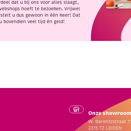
es
deel dat u bij ons voor alles slaagt,
webshops hoeft te bezoeken. Vrijwel
stelt u dus gewoon in één keer! Dat
u bovendien veel tijd én geld!
pullen:
Onze showroo
W. Barentzstraat 1
2315 TZ LEIDEN