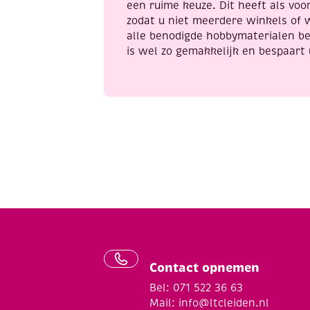
🕯 6. Decoratieve lichtzakj
een ruime keuze. Dit heeft als voor
zodat u niet meerdere winkels of 
lichtzakjes
Maak er
van:
alle benodigde hobbymaterialen be
is wel zo gemakkelijk en bespaart 
knip kleine vormpjes in het zakje
plaats er een LED-theelichtje in
geeft een sfeervol lichteffect
📦 7. Organisatiezakjes
Handig voor het opbergen van kleine s
knutselmateriaal
kralen of knopen
kleine kantoorartikelen
Contact opnemen
Bel: 071 522 36 63
Mail:
info@ltcleiden.nl