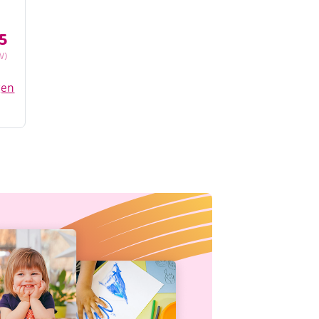
5
W)
gen