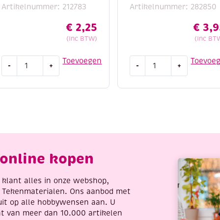
Artikelnummer: 212783
Artikelnummer: 282850
ktaties of evenementen
€
2,25
€
3,9
(Inc BTW)
(Inc BT
n:
Eco
Krullint,
Toevoegen
Toevoe
-
+
-
+
shape
5mm,
t
oogmasker
500
van papier
harlekijn,
meter,
195x245mm
rood
als mond voor een handpop
aantal
aantal
-pakketjes
online kopen
re klant alles in onze webshop,
t Tekenmaterialen. Ons aanbod met
uit op alle hobbywensen aan. U
 evenementen
nt van meer dan 10.000 artikelen