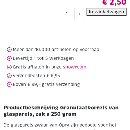
€
2,50
Granulaatkorrels
In winkelwagen
-
+
van
glasparels,
zak
a
250
gram
Meer dan 10.000 artikelen op voorraad
aantal
Levertijd 1 tot 5 werkdagen
Gratis afhalen in onze
showroom
Verzendkosten € 6,95
Boven € 99,- gratis verzending
Productbeschrijving Granulaatkorrels van
glasparels, zak a 250 gram
De glasparels zwaar van Opry zijn bedoeld voor het