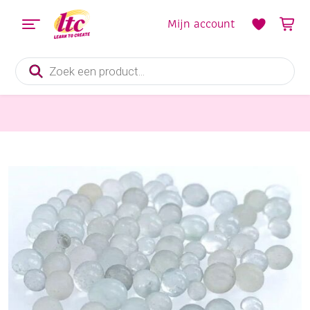
Mijn account
Producten
zoeken
Fournituren
Granulaatkorrels van glasparels, zak a 250 gram