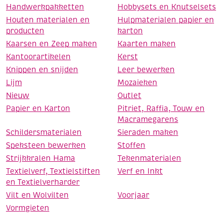
Handwerkpakketten
Hobbysets en Knutselsets
Houten materialen en
Hulpmaterialen papier en
producten
karton
Kaarsen en Zeep maken
Kaarten maken
Kantoorartikelen
Kerst
Knippen en snijden
Leer bewerken
Lijm
Mozaieken
Nieuw
Outlet
Papier en Karton
Pitriet, Raffia, Touw en
Macramegarens
Schildersmaterialen
Sieraden maken
Speksteen bewerken
Stoffen
Strijkkralen Hama
Tekenmaterialen
Textielverf, Textielstiften
Verf en Inkt
en Textielverharder
Vilt en Wolvilten
Voorjaar
Vormgieten