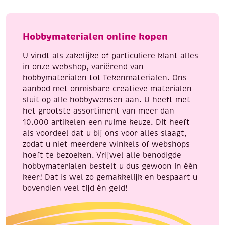
angel
stuks,
2,
goud
set
aantal
Hobbymaterialen online kopen
van
6
U vindt als zakelijke of particuliere klant alles
stuks
in onze webshop, variërend van
aantal
hobbymaterialen tot Tekenmaterialen. Ons
aanbod met onmisbare creatieve materialen
sluit op alle hobbywensen aan. U heeft met
het grootste assortiment van meer dan
10.000 artikelen een ruime keuze. Dit heeft
als voordeel dat u bij ons voor alles slaagt,
zodat u niet meerdere winkels of webshops
hoeft te bezoeken. Vrijwel alle benodigde
hobbymaterialen bestelt u dus gewoon in één
keer! Dat is wel zo gemakkelijk en bespaart u
bovendien veel tijd én geld!