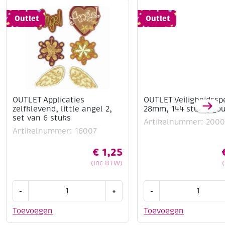
Outlet
Outlet
OUTLET Applicaties
OUTLET Veiligheidssp
zelfklevend, little angel 2,
28mm, 144 stuks, go
set van 6 stuks
Artikelnummer: 200
Artikelnummer: 16007
€
1,25
(Inc BTW)
OUTLET
OUTLET
-
+
-
Applicaties
Veiligheidsspelden
zelfklevend,
28mm,
Toevoegen
Toevoegen
little
144