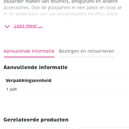
zwaarder maken van knuffels, amigurumi en andere
accessoires. Doe de glasparels in een zakje en stop ze
in de onderkant van uw zelfgemaakte knuffel, zodat
deze nooit omvalt. Met elke verpakking van 250 gram
Lees meer ...
kunt u meerdere knuffels vullen.
zwaar gewicht parels
100% steriel
wasbaar
Aanvullende informatie
Bezorgen en retourneren
geen kunststof
kleur: gewolkt grijs
Aanvullende informatie
Verpakkingseenheid
1 zak
Gerelateerde producten