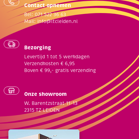
Contact opnemen
Bel: 071 522 36 63
Mail:
info@ltcleiden.nl
Bezorging
Levertijd 1 tot 5 werkdagen
Verzendkosten € 6,95
Boven € 99,- gratis verzending
Onze showroom
W. Barentzstraat 11-13
2315 TZ LEIDEN