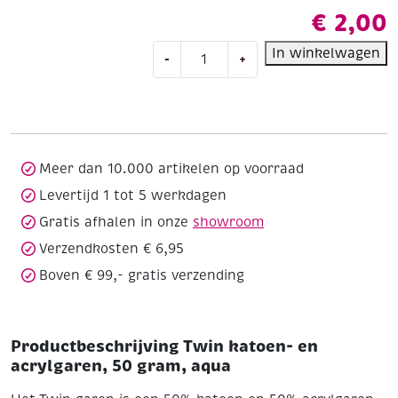
€
2,00
Twin
In winkelwagen
-
+
katoen-
en
acrylgaren,
50
gram,
aqua
Meer dan 10.000 artikelen op voorraad
aantal
Levertijd 1 tot 5 werkdagen
Gratis afhalen in onze
showroom
Verzendkosten € 6,95
Boven € 99,- gratis verzending
Productbeschrijving Twin katoen- en
acrylgaren, 50 gram, aqua