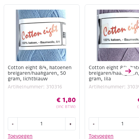
50 grams; looplengte 125meter
3,5 - 4mm
aqua
Cotton eight 8/4, katoenen
Cotton eight 8/4, ka
breigaren/haakgaren, 50
breigaren/haakgaren
gram, lichtblauw
gram, lila
Artikelnummer: 310316
Artikelnummer: 3103
€
1,80
(Inc BTW)
Cotton
Cotton
-
+
-
eight
eight
8/4,
8/4,
Toevoegen
Toevoegen