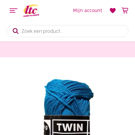
Mijn account
Producten
zoeken
katoen- en acrylgaren Twin
Twin katoen- en acrylgaren, 50 gram, aqua