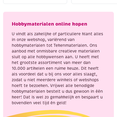
katoenen
katoenen
breigaren/haakgaren,
breigaren/haakgaren
50
50
gram,
gram,
Hobbymaterialen online kopen
lichtblauw
lila
aantal
aantal
U vindt als zakelijke of particuliere klant alles
in onze webshop, variërend van
hobbymaterialen tot Tekenmaterialen. Ons
aanbod met onmisbare creatieve materialen
sluit op alle hobbywensen aan. U heeft met
het grootste assortiment van meer dan
10.000 artikelen een ruime keuze. Dit heeft
als voordeel dat u bij ons voor alles slaagt,
zodat u niet meerdere winkels of webshops
hoeft te bezoeken. Vrijwel alle benodigde
hobbymaterialen bestelt u dus gewoon in één
keer! Dat is wel zo gemakkelijk en bespaart u
bovendien veel tijd én geld!