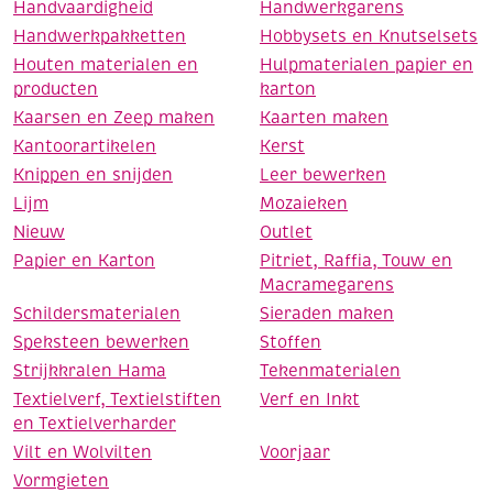
Handvaardigheid
Handwerkgarens
Handwerkpakketten
Hobbysets en Knutselsets
Houten materialen en
Hulpmaterialen papier en
producten
karton
Kaarsen en Zeep maken
Kaarten maken
Kantoorartikelen
Kerst
Knippen en snijden
Leer bewerken
Lijm
Mozaieken
Nieuw
Outlet
Papier en Karton
Pitriet, Raffia, Touw en
Macramegarens
Schildersmaterialen
Sieraden maken
Speksteen bewerken
Stoffen
Strijkkralen Hama
Tekenmaterialen
Textielverf, Textielstiften
Verf en Inkt
en Textielverharder
Vilt en Wolvilten
Voorjaar
Vormgieten