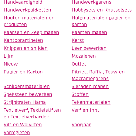
Handvaardigheid
Handwerkgarens
Handwerkpakketten
Hobbysets en Knutselsets
Houten materialen en
Hulpmaterialen papier en
producten
karton
Kaarsen en Zeep maken
Kaarten maken
Kantoorartikelen
Kerst
Knippen en snijden
Leer bewerken
Lijm
Mozaieken
Nieuw
Outlet
Papier en Karton
Pitriet, Raffia, Touw en
Macramegarens
Schildersmaterialen
Sieraden maken
Speksteen bewerken
Stoffen
Strijkkralen Hama
Tekenmaterialen
Textielverf, Textielstiften
Verf en Inkt
en Textielverharder
Vilt en Wolvilten
Voorjaar
Vormgieten