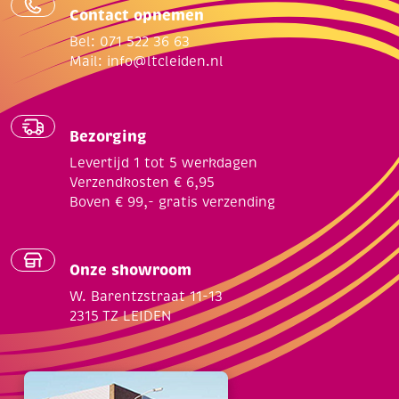
Contact opnemen
Bel: 071 522 36 63
Mail:
info@ltcleiden.nl
Bezorging
Levertijd 1 tot 5 werkdagen
Verzendkosten € 6,95
Boven € 99,- gratis verzending
Onze showroom
W. Barentzstraat 11-13
2315 TZ LEIDEN