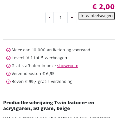
€
2,00
Twin
In winkelwagen
-
+
katoen-
en
acrylgaren,
50
gram,
beige
Meer dan 10.000 artikelen op voorraad
aantal
Levertijd 1 tot 5 werkdagen
Gratis afhalen in onze
showroom
Verzendkosten € 6,95
Boven € 99,- gratis verzending
Productbeschrijving Twin katoen- en
acrylgaren, 50 gram, beige