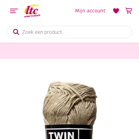
Mijn account
Producten
zoeken
katoen- en acrylgaren Twin
Twin katoen- en acrylgaren, 50 gram, beige