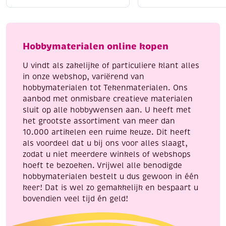
katoenen
katoenen
breigaren/haakgaren,
breigaren/haakgaren
50
50
gram,
gram,
Hobbymaterialen online kopen
geel
wit
aantal
aantal
U vindt als zakelijke of particuliere klant alles
in onze webshop, variërend van
hobbymaterialen tot Tekenmaterialen. Ons
aanbod met onmisbare creatieve materialen
sluit op alle hobbywensen aan. U heeft met
het grootste assortiment van meer dan
10.000 artikelen een ruime keuze. Dit heeft
als voordeel dat u bij ons voor alles slaagt,
zodat u niet meerdere winkels of webshops
hoeft te bezoeken. Vrijwel alle benodigde
hobbymaterialen bestelt u dus gewoon in één
keer! Dat is wel zo gemakkelijk en bespaart u
bovendien veel tijd én geld!