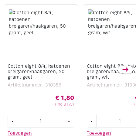
50 grams; looplengte 125meter
3,5 - 4mm
beige
Cotton eight 8/4, katoenen
Cotton eight 8/4, ka
breigaren/haakgaren, 50
breigaren/haakgaren
gram, geel
gram, wit
Artikelnummer: 310356
Artikelnummer: 3103
€
1,80
(Inc BTW)
Cotton
Cotton
-
+
-
eight
eight
8/4,
8/4,
Toevoegen
Toevoegen