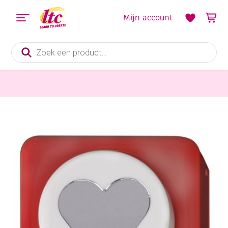
Mijn account
Producten
zoeken
Kaarten maken
Figuurpons/papierpons, hart