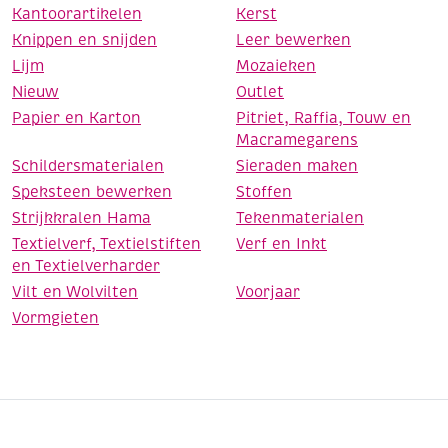
Kantoorartikelen
Kerst
Knippen en snijden
Leer bewerken
Lijm
Mozaieken
Nieuw
Outlet
Papier en Karton
Pitriet, Raffia, Touw en
Macramegarens
Schildersmaterialen
Sieraden maken
Speksteen bewerken
Stoffen
Strijkkralen Hama
Tekenmaterialen
Textielverf, Textielstiften
Verf en Inkt
en Textielverharder
Vilt en Wolvilten
Voorjaar
Vormgieten