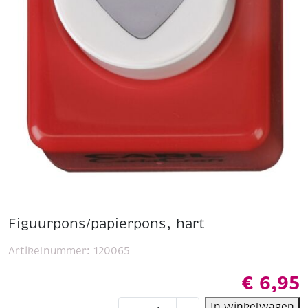
Figuurpons/papierpons, hart
Artikelnummer:
120065
€
6,95
Figuurpons/papierpons,
In winkelwagen