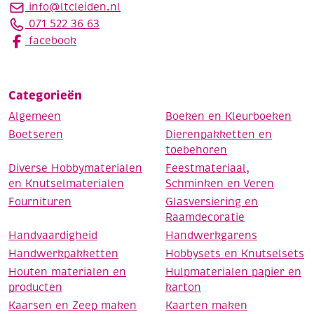
info@ltcleiden.nl
071 522 36 63
facebook
Categorieën
Algemeen
Boeken en Kleurboeken
Boetseren
Dierenpakketten en
toebehoren
Diverse Hobbymaterialen
Feestmateriaal,
en Knutselmaterialen
Schminken en Veren
Fournituren
Glasversiering en
Raamdecoratie
Handvaardigheid
Handwerkgarens
Handwerkpakketten
Hobbysets en Knutselsets
Houten materialen en
Hulpmaterialen papier en
producten
karton
Kaarsen en Zeep maken
Kaarten maken