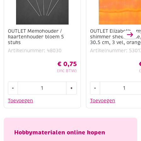
OUTLET Memohouder /
OUTLET Elizabeth – m
kaartenhouder bloem 5
shimmer sheetz folie,
stuks
30.5 cm, 3 vel, orange
Artikelnummer: 48030
Artikelnummer: 5301
€
0,75
(Inc BTW)
OUTLET
OUTLET
-
+
-
Memohouder
Elizabeth
/
-
Toevoegen
Toevoegen
kaartenhouder
mylar
bloem
shimmer
5
sheetz
stuks
folie,
Hobbymaterialen online kopen
aantal
12.5
x