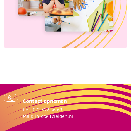
Contact opnemen
Bel: 071 522 36 63
Mail:
info@ltcleiden.nl