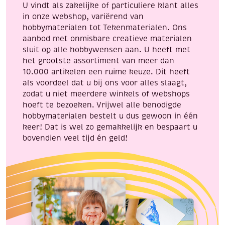
U vindt als zakelijke of particuliere klant alles
30.5
in onze webshop, variërend van
cm,
hobbymaterialen tot Tekenmaterialen. Ons
3
aanbod met onmisbare creatieve materialen
vel,
sluit op alle hobbywensen aan. U heeft met
orange
het grootste assortiment van meer dan
iris
10.000 artikelen een ruime keuze. Dit heeft
aantal
als voordeel dat u bij ons voor alles slaagt,
zodat u niet meerdere winkels of webshops
hoeft te bezoeken. Vrijwel alle benodigde
hobbymaterialen bestelt u dus gewoon in één
keer! Dat is wel zo gemakkelijk en bespaart u
bovendien veel tijd én geld!