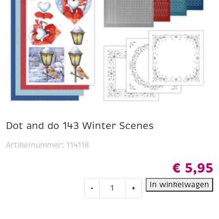
Dot and do 143 Winter Scenes
Artikelnummer:
114118
€
5,95
Dot
In winkelwagen
-
+
and
do
143