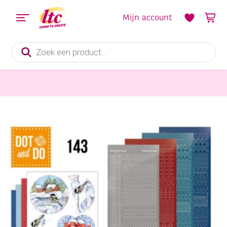
Mijn account
Producten
zoeken
Kaarten maken
Dot and do 143 Winter Scenes