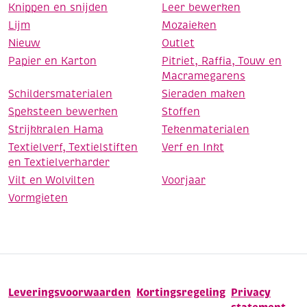
Knippen en snijden
Leer bewerken
Lijm
Mozaieken
Nieuw
Outlet
Papier en Karton
Pitriet, Raffia, Touw en
Macramegarens
Schildersmaterialen
Sieraden maken
Speksteen bewerken
Stoffen
Strijkkralen Hama
Tekenmaterialen
Textielverf, Textielstiften
Verf en Inkt
en Textielverharder
Vilt en Wolvilten
Voorjaar
Vormgieten
Leveringsvoorwaarden
Kortingsregeling
Privacy