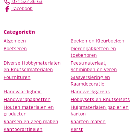
071 522 36 63
facebook
Categorieën
Algemeen
Boeken en Kleurboeken
Boetseren
Dierenpakketten en
toebehoren
Diverse Hobbymaterialen
Feestmateriaal,
en Knutselmaterialen
Schminken en Veren
Fournituren
Glasversiering en
Raamdecoratie
Handvaardigheid
Handwerkgarens
Handwerkpakketten
Hobbysets en Knutselsets
Houten materialen en
Hulpmaterialen papier en
producten
karton
Kaarsen en Zeep maken
Kaarten maken
Kantoorartikelen
Kerst