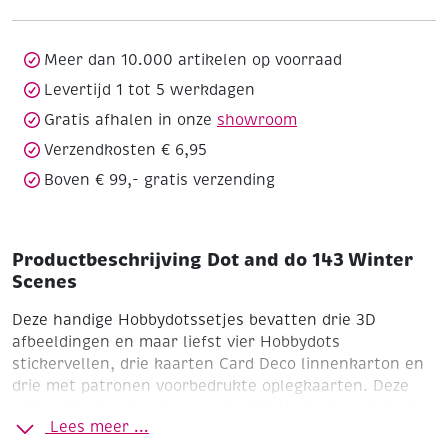
Winter
Scenes
aantal
Meer dan 10.000 artikelen op voorraad
Levertijd 1 tot 5 werkdagen
Gratis afhalen in onze
showroom
Verzendkosten € 6,95
Boven € 99,- gratis verzending
Productbeschrijving Dot and do 143 Winter
Scenes
Deze handige Hobbydotssetjes bevatten drie 3D
afbeeldingen en maar liefst vier Hobbydots
stickervellen, drie kaarten Card Deco linnenkarton en
drie met patronen voorbedrukte oplegkaarten. Deze
setjes zijn te gebruiken zonder lichtbak, dus ook leuk
Lees meer ...
om mee te nemen, of cadeau te doen als startersetje.