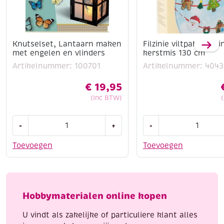
Knutselset, Lantaarn maken
Filzinie viltpakket sli
met engelen en vlinders
kerstmis 130 cm
Artikelnummer: 100701
Artikelnummer: 4043
€
19,95
(Inc BTW)
Knutselset,
Filzinie
-
+
-
Lantaarn
viltpakket
maken
slinger
Toevoegen
Toevoegen
met
kerstmis
engelen
130
en
cm
vlinders
aantal
Hobbymaterialen online kopen
aantal
U vindt als zakelijke of particuliere klant alles