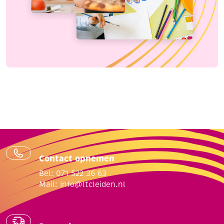
Contact opnemen
Bel: 071 522 36 63
Mail:
info@ltcleiden.nl