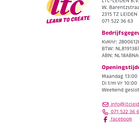
LTC-LEIDEN B.V
W. Barentzstraa
2315 TZ LEIDEN
071 522 36 63
Bedrijfsgege
KvKnr: 2800612
BTW: NL819138
ABN: NL18ABNA
Openingstijd
Maandag 13:00 
Di t/m Vr 10:00 
Weekend geslo
info@ltclei
071 522 36 
facebook