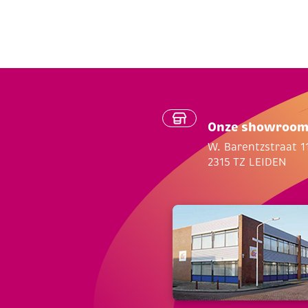
Onze showroo
W. Barentzstraat 1
2315 TZ LEIDEN