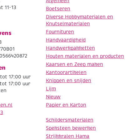
.
Algemeen
t 11-13
Boetseren
Diverse Hobbymaterialen en
Knutselmaterialen
Fournituren
vens
Handvaardigheid
8
Handwerkpakketten
770B01
0566420872
Houten materialen en producten
Kaarsen en Zeep maken
en
Kantoorartikelen
tot 17:00 uur
Knippen en snijden
tot 17:00 uur
Lijm
ten
Nieuw
Papier en Karton
den.nl
63
Schildersmaterialen
Speksteen bewerken
Strijkkralen Hama