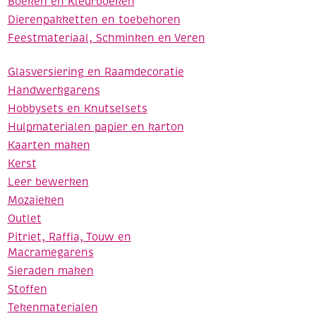
Boeken en Kleurboeken
Dierenpakketten en toebehoren
Feestmateriaal, Schminken en Veren
Glasversiering en Raamdecoratie
Handwerkgarens
Hobbysets en Knutselsets
Hulpmaterialen papier en karton
Kaarten maken
Kerst
Leer bewerken
Mozaieken
Outlet
Pitriet, Raffia, Touw en
Macramegarens
Sieraden maken
Stoffen
Tekenmaterialen