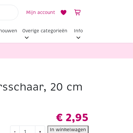
Mijn account
dhouwen
Overige categorieën
Info
sschaar, 20 cm
€
2,95
kleermakersschaar,
In winkelwagen
-
+