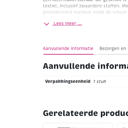
textiel, inclusief zwaardere stoffen. M
gemodelleerd handvat zodat de schaar 
hand ligt. De schaar is 20cm lang.
Lees meer ...
Aanvullende informatie
Bezorgen en
Aanvullende inform
Verpakkingseenheid
1 stuk
Gerelateerde produ