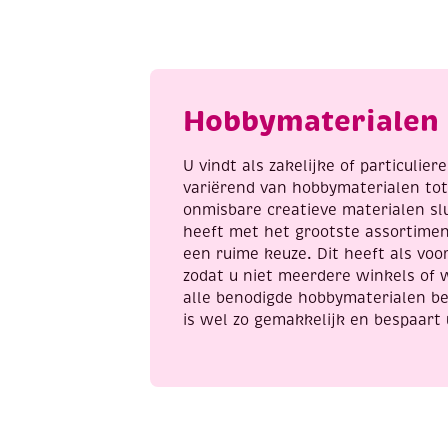
2
R
s
g
i
Hobbymaterialen 
z
a
U vindt als zakelijke of particulie
variërend van hobbymaterialen to
onmisbare creatieve materialen sl
heeft met het grootste assortime
een ruime keuze. Dit heeft als voor
zodat u niet meerdere winkels of 
alle benodigde hobbymaterialen be
is wel zo gemakkelijk en bespaart 