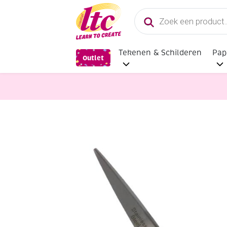
Producten
zoeken
Tekenen & Schilderen
Pap
Outlet
scharen
kleermakersschaar, 20 