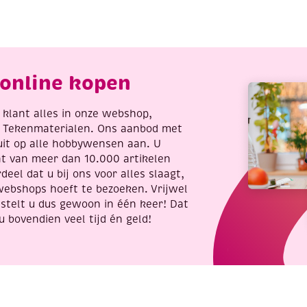
1cm
aantal
VS,
oft
rip
n
online kopen
ak
antal
re klant alles in onze webshop,
t Tekenmaterialen. Ons aanbod met
uit op alle hobbywensen aan. U
nt van meer dan 10.000 artikelen
deel dat u bij ons voor alles slaagt,
webshops hoeft te bezoeken. Vrijwel
stelt u dus gewoon in één keer! Dat
u bovendien veel tijd én geld!