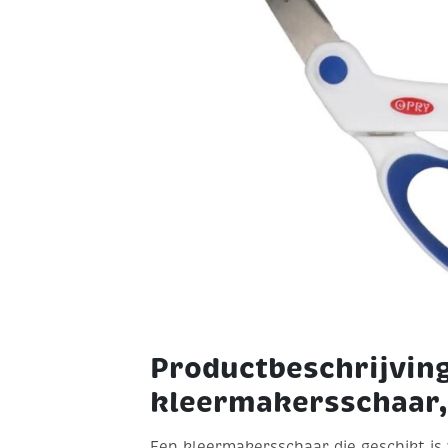
Productbeschrijvin
kleermakersschaar,
Een kleermakersschaar die geschikt is 