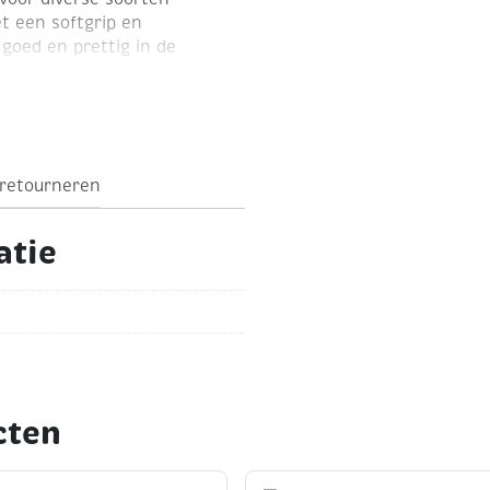
et een softgrip en
goed en prettig in de
 retourneren
atie
cten