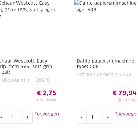
chaar Westcott Easy
Dahle papiersnijmachine
rip 21cm RVS, soft grip
type: 508
n zak
Artikelnummer: 120508
rtikelnummer: 120218
€
2,75
€
79,94
(Inc BTW)
(Inc BTW)
chaar
Dahle
Toevoegen
Toevoege
-
+
-
+
estcott
papiersnijmachine
asy
type:
rip
508