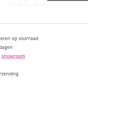
20
cm
aantal
kelen op voorraad
kdagen
e
showroom
erzending