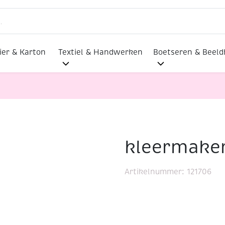
ier & Karton
Textiel & Handwerken
Boetseren & Beel
kleermaker
cm
Artikelnummer:
121706