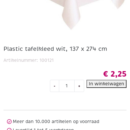
Plastic tafelkleed wit, 137 x 274 cm
Artikelnummer:
100121
€
2,25
Plastic
In winkelwagen
-
+
tafelkleed
wit,
137
x
274
cm
Meer dan 10.000 artikelen op voorraad
aantal