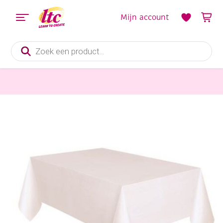
Mijn account
Producten
zoeken
verfschorten en kliederkleed
Plastic tafelkleed wit, 137 x 274 cm