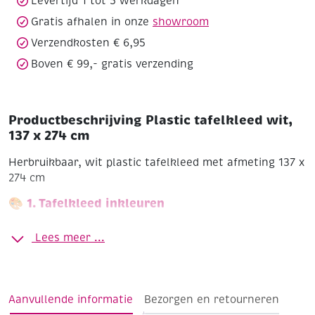
Levertijd 1 tot 5 werkdagen
Gratis afhalen in onze
showroom
Verzendkosten € 6,95
Boven € 99,- gratis verzending
Productbeschrijving Plastic tafelkleed wit,
137 x 274 cm
Herbruikbaar, wit plastic tafelkleed met afmeting 137 x
274 cm
🎨 1. Tafelkleed inkleuren
kleur- en
Gebruik het tafelkleed als groot
Lees meer ...
tekenoppervlak
:
kinderen kunnen erop tekenen met watervaste
stiften
Aanvullende informatie
Bezorgen en retourneren
maak er een gezamenlijke tekening van tijdens