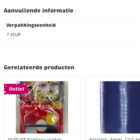
een feestje
Aanvullende informatie
leuk voor kinderfeestjes, scholen of restaurants
Verpakkingseenheid
🎉 2. Thema-decoratie
1 stuk
Het tafelkleed kan onderdeel worden van een thema:
teken of schilder een thema (bijv. jungle, zee,
verjaardag)
Gerelateerde producten
plak decoraties of stickers op het tafelkleed
perfect voor feesttafels
Outlet
🧩 3. Spelletjes op tafel
speeltafel
Maak er een
van:
teken een groot bordspel zoals boter-kaas-en-
eieren of een doolhof
maak vakjes voor spelletjes met dobbelstenen
OUTLET Fantasy water
Krullint, 5mm, 500 m