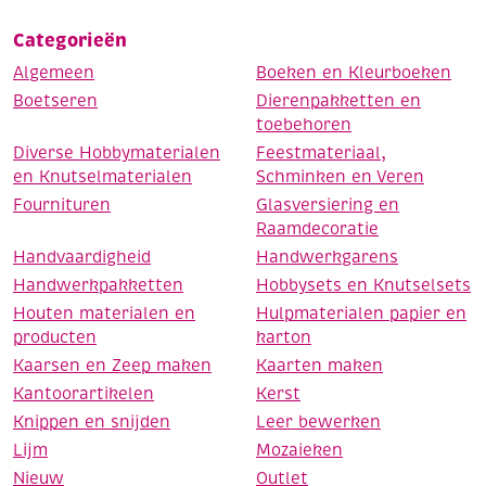
Categorieën
Algemeen
Boeken en Kleurboeken
Boetseren
Dierenpakketten en
toebehoren
Diverse Hobbymaterialen
Feestmateriaal,
en Knutselmaterialen
Schminken en Veren
Fournituren
Glasversiering en
Raamdecoratie
Handvaardigheid
Handwerkgarens
Handwerkpakketten
Hobbysets en Knutselsets
Houten materialen en
Hulpmaterialen papier en
producten
karton
Kaarsen en Zeep maken
Kaarten maken
Kantoorartikelen
Kerst
Knippen en snijden
Leer bewerken
Lijm
Mozaieken
Nieuw
Outlet