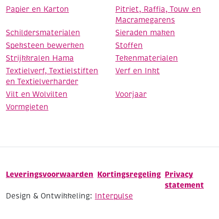
Papier en Karton
Pitriet, Raffia, Touw en
Macramegarens
Schildersmaterialen
Sieraden maken
Speksteen bewerken
Stoffen
Strijkkralen Hama
Tekenmaterialen
Textielverf, Textielstiften
Verf en Inkt
en Textielverharder
Vilt en Wolvilten
Voorjaar
Vormgieten
Leveringsvoorwaarden
Kortingsregeling
Privacy
statement
Design & Ontwikkeling:
Interpulse