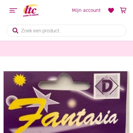
Mijn account
Producten
zoeken
Sieraden maken
OUTLET Glaskralen tripod 7mm, 50 stuks, mat okergeel