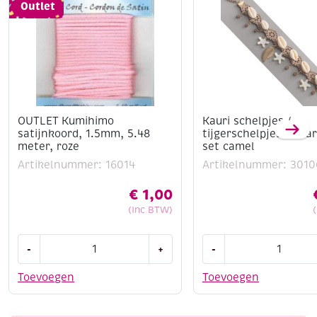
Outlet
OUTLET Kumihimo
Kauri schelpjes /
satijnkoord, 1.5mm, 5.48
tijgerschelpjes DIY 
meter, roze
set camel
Artikelnummer: 16014
Artikelnummer: 3010
€
1,00
(Inc BTW)
OUTLET
Kauri
-
+
-
Kumihimo
schelpjes
satijnkoord,
/
Toevoegen
Toevoegen
1.5mm,
tijgerschelpjes
5.48
DIY