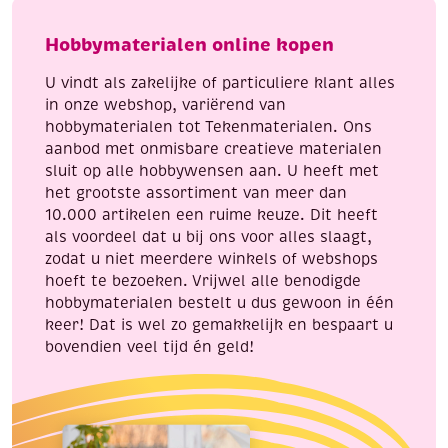
meter,
armband
roze
set
Hobbymaterialen online kopen
aantal
camel
aantal
U vindt als zakelijke of particuliere klant alles
in onze webshop, variërend van
hobbymaterialen tot Tekenmaterialen. Ons
aanbod met onmisbare creatieve materialen
sluit op alle hobbywensen aan. U heeft met
het grootste assortiment van meer dan
10.000 artikelen een ruime keuze. Dit heeft
als voordeel dat u bij ons voor alles slaagt,
zodat u niet meerdere winkels of webshops
hoeft te bezoeken. Vrijwel alle benodigde
hobbymaterialen bestelt u dus gewoon in één
keer! Dat is wel zo gemakkelijk en bespaart u
bovendien veel tijd én geld!