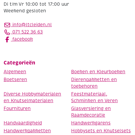
Di t/m Vr 10:00 tot 17:00 uur
Weekend gesloten
info@ltcleiden.nl
071 522 36 63
facebook
Categorieën
Algemeen
Boeken en Kleurboeken
Boetseren
Dierenpakketten en
toebehoren
Diverse Hobbymaterialen
Feestmateriaal,
en Knutselmaterialen
Schminken en Veren
Fournituren
Glasversiering en
Raamdecoratie
Handvaardigheid
Handwerkgarens
Handwerkpakketten
Hobbysets en Knutselsets