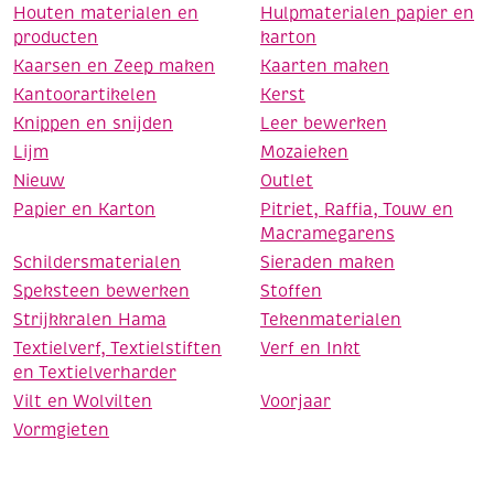
Houten materialen en
Hulpmaterialen papier en
producten
karton
Kaarsen en Zeep maken
Kaarten maken
Kantoorartikelen
Kerst
Knippen en snijden
Leer bewerken
Lijm
Mozaieken
Nieuw
Outlet
Papier en Karton
Pitriet, Raffia, Touw en
Macramegarens
Schildersmaterialen
Sieraden maken
Speksteen bewerken
Stoffen
Strijkkralen Hama
Tekenmaterialen
Textielverf, Textielstiften
Verf en Inkt
en Textielverharder
Vilt en Wolvilten
Voorjaar
Vormgieten