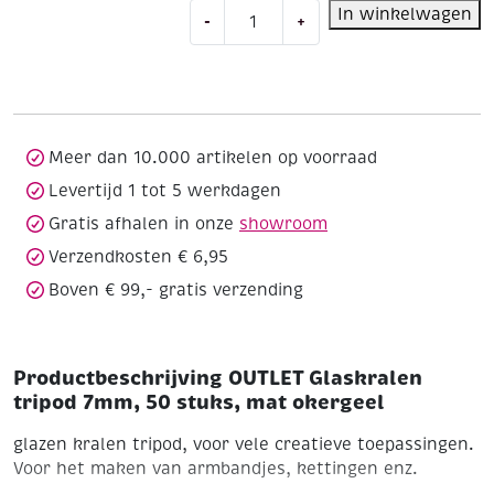
OUTLET
In winkelwagen
-
+
Glaskralen
tripod
7mm,
50
stuks,
mat
Meer dan 10.000 artikelen op voorraad
okergeel
Levertijd 1 tot 5 werkdagen
aantal
Gratis afhalen in onze
showroom
Verzendkosten € 6,95
Boven € 99,- gratis verzending
Productbeschrijving OUTLET Glaskralen
tripod 7mm, 50 stuks, mat okergeel
glazen kralen tripod, voor vele creatieve toepassingen.
Voor het maken van armbandjes, kettingen enz.