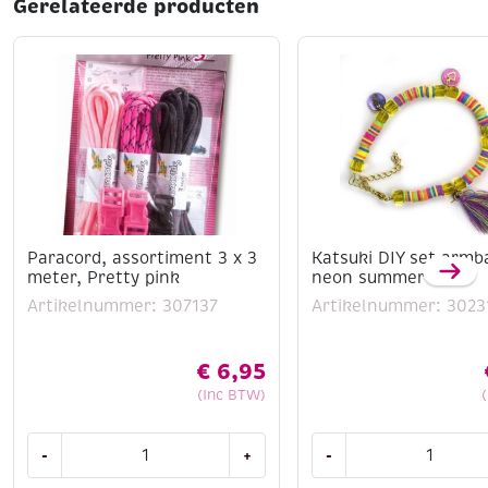
Gerelateerde producten
Paracord, assortiment 3 x 3
Katsuki DIY set armb
meter, Pretty pink
neon summer mix
Artikelnummer: 307137
Artikelnummer: 3023
€
6,95
(Inc BTW)
Paracord,
Katsuki
-
+
-
assortiment
DIY