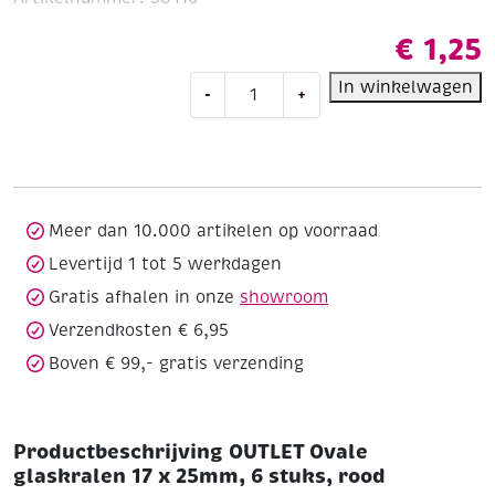
€
1,25
OUTLET
In winkelwagen
-
+
Ovale
glaskralen
17
x
25mm,
6
Meer dan 10.000 artikelen op voorraad
stuks,
Levertijd 1 tot 5 werkdagen
rood
Gratis afhalen in onze
showroom
aantal
Verzendkosten € 6,95
Boven € 99,- gratis verzending
Productbeschrijving OUTLET Ovale
glaskralen 17 x 25mm, 6 stuks, rood