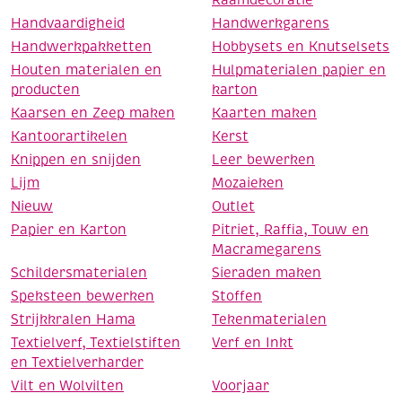
Raamdecoratie
Handvaardigheid
Handwerkgarens
Handwerkpakketten
Hobbysets en Knutselsets
Houten materialen en
Hulpmaterialen papier en
producten
karton
Kaarsen en Zeep maken
Kaarten maken
Kantoorartikelen
Kerst
Knippen en snijden
Leer bewerken
Lijm
Mozaieken
Nieuw
Outlet
Papier en Karton
Pitriet, Raffia, Touw en
Macramegarens
Schildersmaterialen
Sieraden maken
Speksteen bewerken
Stoffen
Strijkkralen Hama
Tekenmaterialen
Textielverf, Textielstiften
Verf en Inkt
en Textielverharder
Vilt en Wolvilten
Voorjaar