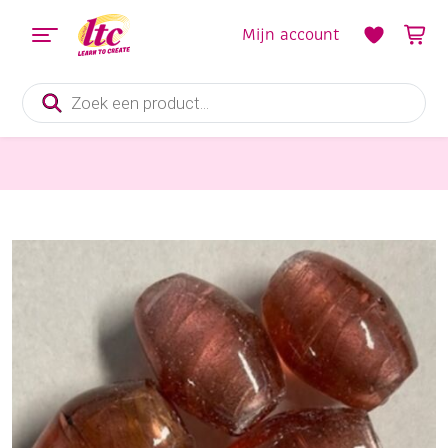
Mijn account
Producten
zoeken
Sieraden maken
OUTLET Ovale glaskralen 17 x 25mm, 6 stuks, rood