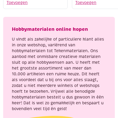
3
set
Toevoegen
Toevoegen
x
armbandje,
3
neon
meter,
summer
Pretty
mix
Hobbymaterialen online kopen
pink
aantal
aantal
U vindt als zakelijke of particuliere klant alles
in onze webshop, variërend van
hobbymaterialen tot Tekenmaterialen. Ons
aanbod met onmisbare creatieve materialen
sluit op alle hobbywensen aan. U heeft met
het grootste assortiment van meer dan
10.000 artikelen een ruime keuze. Dit heeft
als voordeel dat u bij ons voor alles slaagt,
zodat u niet meerdere winkels of webshops
hoeft te bezoeken. Vrijwel alle benodigde
hobbymaterialen bestelt u dus gewoon in één
keer! Dat is wel zo gemakkelijk en bespaart u
bovendien veel tijd én geld!