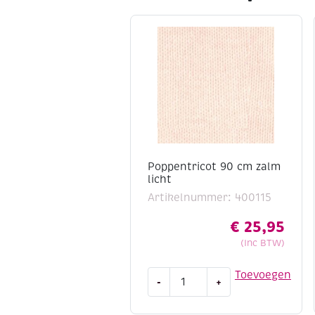
Materiaal: 100% katoen
Ideaal voor quilten, patchwork en
Een prachtige bundel voor iedereen di
natuurlijke tinten en een stijlvolle afw
Poppentricot 90 cm zalm
licht
Artikelnummer: 400115
€
25,95
(Inc BTW)
Poppentricot
Toevoegen
-
+
90
cm