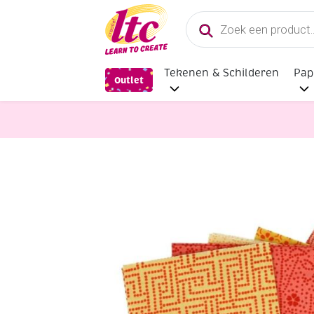
Producten
zoeken
Tekenen & Schilderen
Pap
Outlet
Stoffen
Bedrukte katoenen stof,