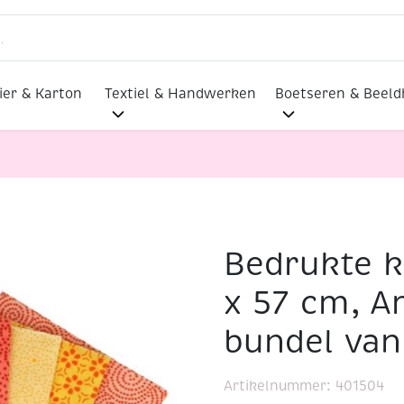
ier & Karton
Textiel & Handwerken
Boetseren & Beel
Bedrukte k
 50 x 57 cm, Amorous Amber, bundel van 5 lapjes
x 57 cm, 
bundel van
Artikelnummer:
401504