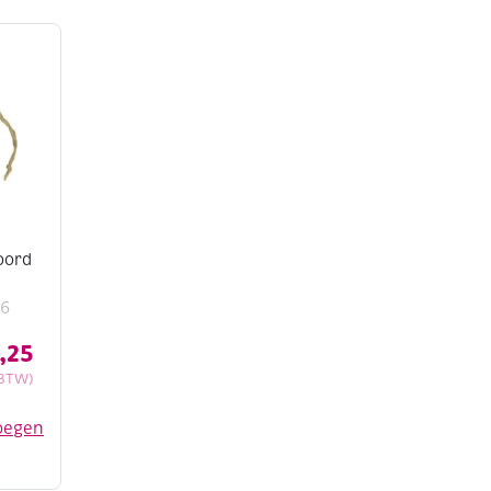
oord
96
,25
 BTW)
oegen