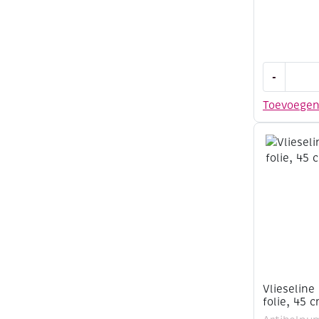
Ondertrico
-
enkelgebr
80cm
Toevoege
breed
aantal
Vlieseline
folie, 45 