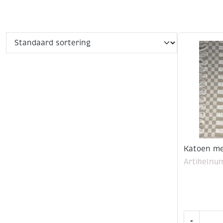
Katoen me
Artikelnu
Katoen
-