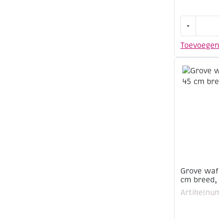
Vlieseline
-
vliesofix,
45
Toevoege
cm
x
5
meter
aantal
Grove wafe
cm breed, 
Artikelnu