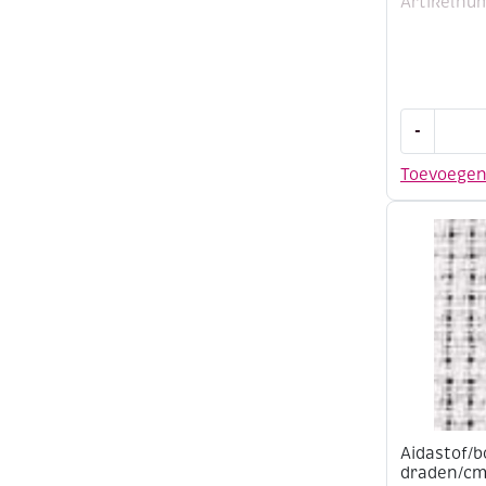
Artikelnu
Vlieseline
-
Lamifix,
opstrijkba
Toevoege
folie,
45
cm
aantal
Aidastof/b
draden/cm