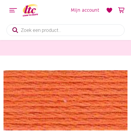
Mijn account
Producten
zoeken
Algemeen
DMC coton perle borduurgaren/koordzijde 116A/8, 80 meter, lichtoranje