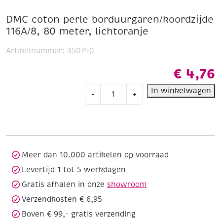
DMC coton perle borduurgaren/koordzijde
116A/8, 80 meter, lichtoranje
Artikelnummer:
350740
€
4,76
DMC
In winkelwagen
-
+
coton
perle
borduurgaren/koordzijde
116A/8,
80
meter,
Meer dan 10.000 artikelen op voorraad
lichtoranje
Levertijd 1 tot 5 werkdagen
aantal
Gratis afhalen in onze
showroom
Verzendkosten € 6,95
Boven € 99,- gratis verzending