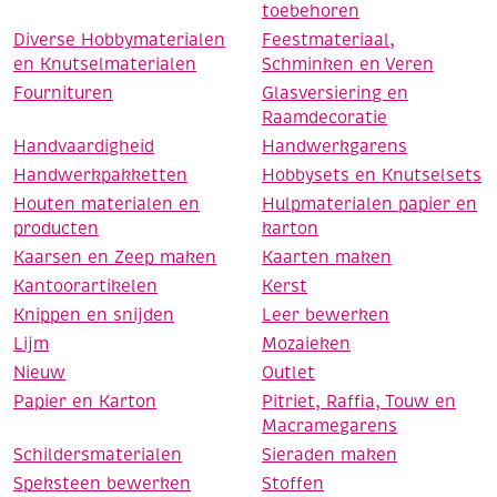
toebehoren
Diverse Hobbymaterialen
Feestmateriaal,
en Knutselmaterialen
Schminken en Veren
Fournituren
Glasversiering en
Raamdecoratie
Handvaardigheid
Handwerkgarens
Handwerkpakketten
Hobbysets en Knutselsets
Houten materialen en
Hulpmaterialen papier en
producten
karton
Kaarsen en Zeep maken
Kaarten maken
Kantoorartikelen
Kerst
Knippen en snijden
Leer bewerken
Lijm
Mozaieken
Nieuw
Outlet
Papier en Karton
Pitriet, Raffia, Touw en
Macramegarens
Schildersmaterialen
Sieraden maken
Speksteen bewerken
Stoffen