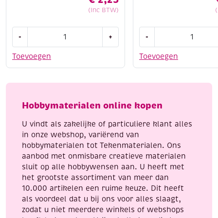
(Inc BTW)
Ronde
Glazen
-
+
-
ketting/collier
mini
van
flesjes
Toevoegen
Toevoegen
tigertaildraad,
met
blank,
kurkje,
3
11
st
x
Hobbymaterialen online kopen
aantal
22
mm,
U vindt als zakelijke of particuliere klant alles
3
in onze webshop, variërend van
stuks
hobbymaterialen tot Tekenmaterialen. Ons
aantal
aanbod met onmisbare creatieve materialen
sluit op alle hobbywensen aan. U heeft met
het grootste assortiment van meer dan
10.000 artikelen een ruime keuze. Dit heeft
als voordeel dat u bij ons voor alles slaagt,
zodat u niet meerdere winkels of webshops