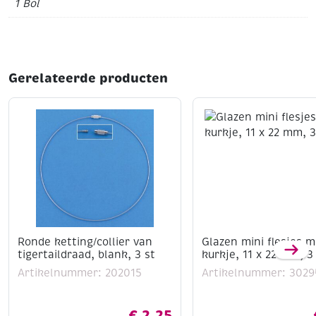
Tip: Voor een volledige kleurenkaart zie artikelnummer
1 Bol
320100
Gerelateerde producten
Ronde ketting/collier van
Glazen mini flesjes m
tigertaildraad, blank, 3 st
kurkje, 11 x 22 mm, 3
Artikelnummer: 202015
Artikelnummer: 3029
€
2,25