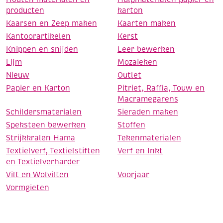
producten
karton
Kaarsen en Zeep maken
Kaarten maken
Kantoorartikelen
Kerst
Knippen en snijden
Leer bewerken
Lijm
Mozaieken
Nieuw
Outlet
Papier en Karton
Pitriet, Raffia, Touw en
Macramegarens
Schildersmaterialen
Sieraden maken
Speksteen bewerken
Stoffen
Strijkkralen Hama
Tekenmaterialen
Textielverf, Textielstiften
Verf en Inkt
en Textielverharder
Vilt en Wolvilten
Voorjaar
Vormgieten