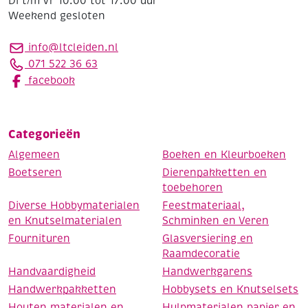
Di t/m Vr 10:00 tot 17:00 uur
Weekend gesloten
info@ltcleiden.nl
071 522 36 63
facebook
Categorieën
Algemeen
Boeken en Kleurboeken
Boetseren
Dierenpakketten en
toebehoren
Diverse Hobbymaterialen
Feestmateriaal,
en Knutselmaterialen
Schminken en Veren
Fournituren
Glasversiering en
Raamdecoratie
Handvaardigheid
Handwerkgarens
Handwerkpakketten
Hobbysets en Knutselsets
Houten materialen en
Hulpmaterialen papier en