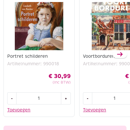
Portret schilderen
Voortborduren
Artikelnummer: 990018
Artikelnummer: 9900
€
30,99
€
(Inc BTW)
Portret
Voortborduren
-
+
-
schilderen
aantal
aantal
Toevoegen
Toevoegen