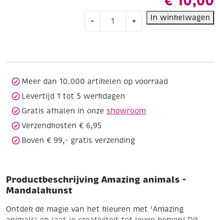
€
10,00
Amazing
In winkelwagen
-
+
animals
-
Mandalakunst
aantal
Meer dan 10.000 artikelen op voorraad
Levertijd 1 tot 5 werkdagen
Gratis afhalen in onze
showroom
Verzendkosten € 6,95
Boven € 99,- gratis verzending
Productbeschrijving Amazing animals -
Mandalakunst
Ontdek de magie van het kleuren met 'Amazing
animals' en laat je creativiteit tot leven komen! Dit