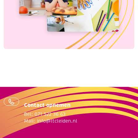
Contact opnemen
Bel: 071 522 36 63
Mail:
info@ltcleiden.nl