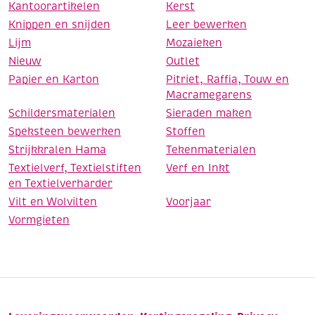
Kantoorartikelen
Kerst
Knippen en snijden
Leer bewerken
Lijm
Mozaieken
Nieuw
Outlet
Papier en Karton
Pitriet, Raffia, Touw en
Macramegarens
Schildersmaterialen
Sieraden maken
Speksteen bewerken
Stoffen
Strijkkralen Hama
Tekenmaterialen
Textielverf, Textielstiften
Verf en Inkt
en Textielverharder
Vilt en Wolvilten
Voorjaar
Vormgieten