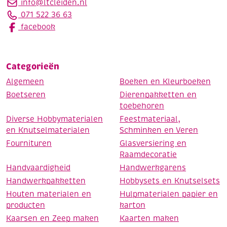
info@ltcleiden.nl
071 522 36 63
facebook
Categorieën
Algemeen
Boeken en Kleurboeken
Boetseren
Dierenpakketten en
toebehoren
Diverse Hobbymaterialen
Feestmateriaal,
en Knutselmaterialen
Schminken en Veren
Fournituren
Glasversiering en
Raamdecoratie
Handvaardigheid
Handwerkgarens
Handwerkpakketten
Hobbysets en Knutselsets
Houten materialen en
Hulpmaterialen papier en
producten
karton
Kaarsen en Zeep maken
Kaarten maken