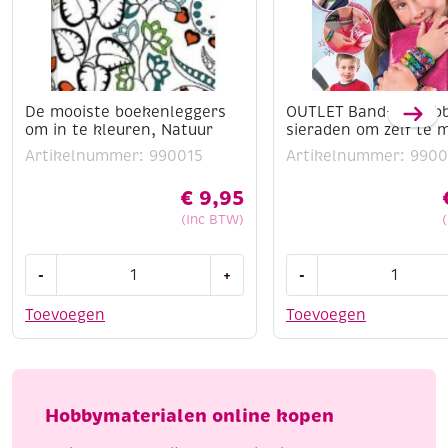
De mooiste boekenleggers
OUTLET Band-it. Rub
om in te kleuren, Natuur
sieraden om zelf te 
Artikelnummer: 990015
Artikelnummer: 9900
€
9,95
(Inc BTW)
De
OUTLET
-
+
-
mooiste
Band-
boekenleggers
it.
Toevoegen
Toevoegen
om
Rubberband
in
sieraden
te
om
kleuren,
zelf
Hobbymaterialen online kopen
Natuur
te
aantal
maken.