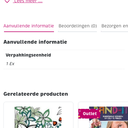
Lees meer ...
nog zelf af kunt maken. Daarnaast is het een bijzonder
zoekboek met speciale zoekopdrachten.
Aantal pagina's 96
Uitgeverij Lantaarn
Aanvullende informatie
Beoordelingen (0)
Bezorgen en
Aanvullende informatie
Verpakkingseenheid
1 Ex
Gerelateerde producten
Outlet