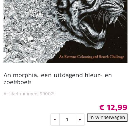
Animorphia, een uitdagend kleur- en
zoekboek
Artikelnummer:
990024
€
12,99
Animorphia,
In winkelwagen
-
+
een
uitdagend