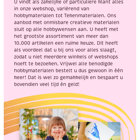
U vindt als zakelijke of particuliere klant alles
aantal
in onze webshop, variërend van
hobbymaterialen tot Tekenmaterialen. Ons
aanbod met onmisbare creatieve materialen
sluit op alle hobbywensen aan. U heeft met
het grootste assortiment van meer dan
10.000 artikelen een ruime keuze. Dit heeft
als voordeel dat u bij ons voor alles slaagt,
zodat u niet meerdere winkels of webshops
hoeft te bezoeken. Vrijwel alle benodigde
hobbymaterialen bestelt u dus gewoon in één
keer! Dat is wel zo gemakkelijk en bespaart u
bovendien veel tijd én geld!