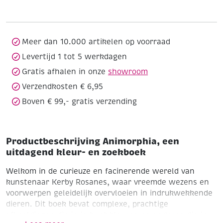
kleur-
en
zoekboek
aantal
Meer dan 10.000 artikelen op voorraad
Levertijd 1 tot 5 werkdagen
Gratis afhalen in onze
showroom
Verzendkosten € 6,95
Boven € 99,- gratis verzending
Productbeschrijving Animorphia, een
uitdagend kleur- en zoekboek
Welkom in de curieuze en facinerende wereld van
kunstenaar Kerby Rosanes, waar vreemde wezens en
voorwerpen geleidelijk overvloeien in indrukwekkende
dieren. Dit boek bevat complexe, prachtige
afbeeldingen die je in kunt kleuren en anderen die je