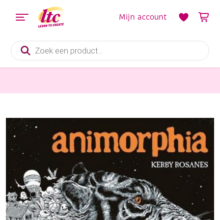
Mijn account
Producten
zoeken
Boeken en Kleurboeken
Animorphia, een uitdagend kleur- en zoekboek