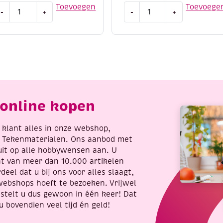
enskaarten
Portret
Toevoegen
Toevoege
-
+
-
+
m
boetseren
n
aantal
e
leuren,
ove
ats
antal
online kopen
re klant alles in onze webshop,
t Tekenmaterialen. Ons aanbod met
uit op alle hobbywensen aan. U
nt van meer dan 10.000 artikelen
deel dat u bij ons voor alles slaagt,
webshops hoeft te bezoeken. Vrijwel
stelt u dus gewoon in één keer! Dat
u bovendien veel tijd én geld!