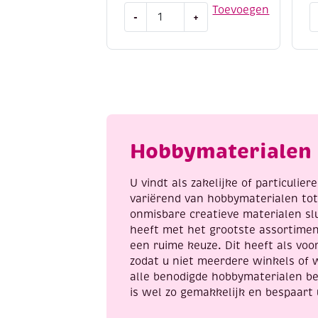
OUTLET
W
Toevoegen
-
+
Hooked
o
On
i
Band-
t
It,
k
heel
I
veel
l
sieraden
C
om
a
Hobbymaterialen 
te
loomen!
aantal
U vindt als zakelijke of particulie
variërend van hobbymaterialen to
onmisbare creatieve materialen sl
heeft met het grootste assortime
een ruime keuze. Dit heeft als voor
zodat u niet meerdere winkels of 
alle benodigde hobbymaterialen be
is wel zo gemakkelijk en bespaart 