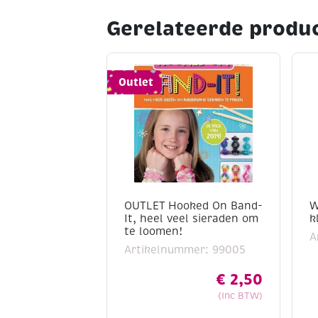
Gerelateerde produ
Outlet
OUTLET Hooked On Band-
W
It, heel veel sieraden om
k
te loomen!
A
Artikelnummer: 99005
€
2,50
(Inc BTW)