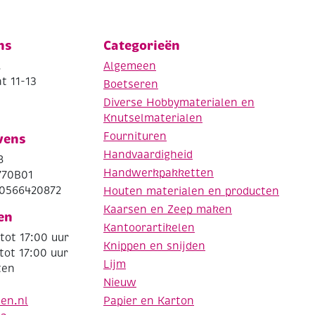
ns
Categorieën
.
Algemeen
t 11-13
Boetseren
Diverse Hobbymaterialen en
Knutselmaterialen
Fournituren
vens
Handvaardigheid
8
Handwerkpakketten
770B01
0566420872
Houten materialen en producten
Kaarsen en Zeep maken
en
Kantoorartikelen
tot 17:00 uur
Knippen en snijden
tot 17:00 uur
Lijm
ten
Nieuw
Papier en Karton
den.nl