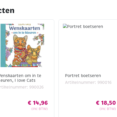
cten
enskaarten om in te
Portret boetseren
leuren, I love Cats
Artikelnummer: 990016
rtikelnummer: 990026
€
14,96
€
18,50
(Inc BTW)
(Inc BTW)