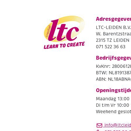
Adresgegeve
LTC-LEIDEN B.V
W. Barentzstraa
2315 TZ LEIDEN
071 522 36 63
Bedrijfsgege
KvKnr: 2800612
BTW: NL819138
ABN: NL18ABNA
Openingstijd
Maandag 13:00 
Di t/m Vr 10:00 
Weekend geslo
info@ltclei