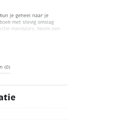
kun je geheel naar je
rboek met stevig omslag
lectie mandala's. Neem een
an het dagelijks leven
itgave met goudfolie op
n (0)
atie