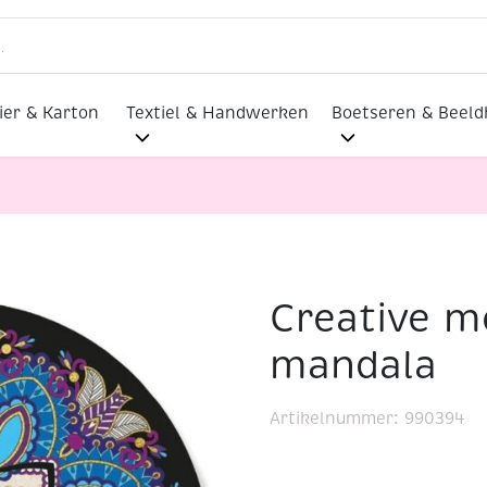
ier & Karton
Textiel & Handwerken
Boetseren & Beel
Creative 
 moments, mandala
mandala
Artikelnummer:
990394