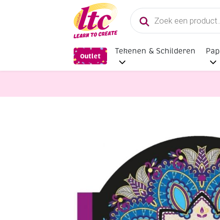
Producten
zoeken
Tekenen & Schilderen
Pap
Outlet
Boeken en Kleurboeken
Creative