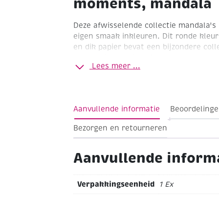
moments, mandala
Deze afwisselende collectie mandala's 
eigen smaak inkleuren.
Dit ronde kleu
en dik papier bevat een bijzondere col
momentje voor jezelf, laat de drukte v
Lees meer ...
achter je en kom tot rust. Prachtige u
het omslag.
Aanvullende informatie
Beoordelinge
Bezorgen en retourneren
Aanvullende inform
Verpakkingseenheid
1 Ex