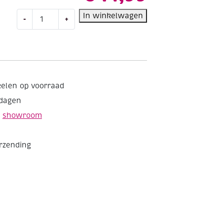
Creative
In winkelwagen
-
+
moments,
mandala
aantal
kelen op voorraad
kdagen
e
showroom
erzending