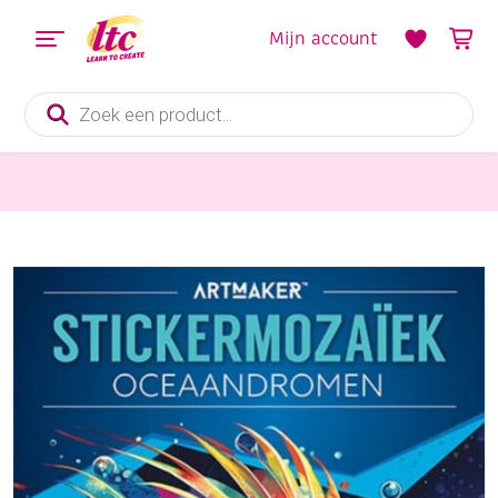
Mijn account
Producten
zoeken
Boeken en Kleurboeken
Stickermozaiek – oceaandromen