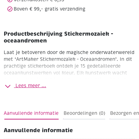
Boven € 99,- gratis verzending
Productbeschrijving Stickermozaiek -
oceaandromen
Laat je betoveren door de magische onderwaterwereld
met ‘ArtMaker Stickermozaïek – Oceaandromen’. In dit
prachtige stickerboek ontdek je 15 gedetailleerde
oceaankunstwerken vol kleur. Elk kunstwerk wacht
erop om door jou tot leven te worden gebracht met
Lees meer ...
honderden speciaal gevormde stickers. Het werkt
eenvoudig: kies een ontwerp, zoek de juiste stickers
erbij en plak ze op de juiste plek. Voor je het weet
ontstaat een kleurrijk mozaïek. Ideaal voor iedereen
Aanvullende informatie
Beoordelingen (0)
Bezorgen en
die houdt van knutselen, creatief ontspannen of even
een rustmoment zoekt.
Aanvullende informatie