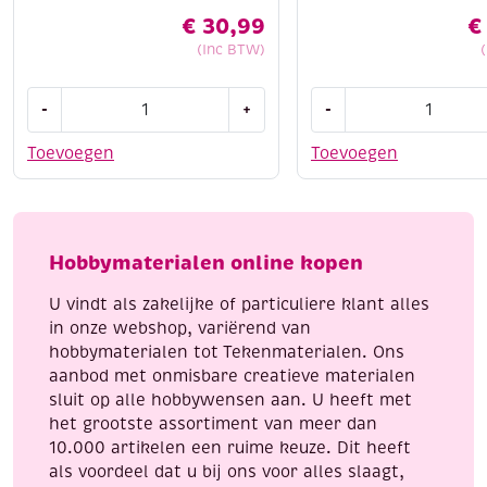
€
30,99
€
(Inc BTW)
Portret
Natuur
-
+
-
schilderen
mandalakunst
aantal
kleurboek
Toevoegen
Toevoegen
aantal
Hobbymaterialen online kopen
U vindt als zakelijke of particuliere klant alles
in onze webshop, variërend van
hobbymaterialen tot Tekenmaterialen. Ons
aanbod met onmisbare creatieve materialen
sluit op alle hobbywensen aan. U heeft met
het grootste assortiment van meer dan
10.000 artikelen een ruime keuze. Dit heeft
als voordeel dat u bij ons voor alles slaagt,