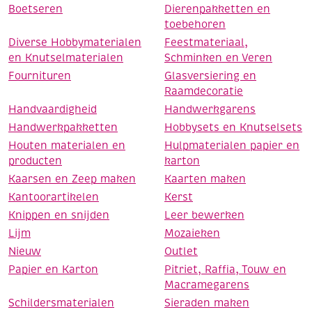
Boetseren
Dierenpakketten en
toebehoren
Diverse Hobbymaterialen
Feestmateriaal,
en Knutselmaterialen
Schminken en Veren
Fournituren
Glasversiering en
Raamdecoratie
Handvaardigheid
Handwerkgarens
Handwerkpakketten
Hobbysets en Knutselsets
Houten materialen en
Hulpmaterialen papier en
producten
karton
Kaarsen en Zeep maken
Kaarten maken
Kantoorartikelen
Kerst
Knippen en snijden
Leer bewerken
Lijm
Mozaieken
Nieuw
Outlet
Papier en Karton
Pitriet, Raffia, Touw en
Macramegarens
Schildersmaterialen
Sieraden maken