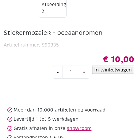
Stickermozaiek – oceaandromen
Artikelnummer:
990335
€
10,00
Stickermozaiek
In winkelwagen
-
+
-
oceaandromen
aantal
Meer dan 10.000 artikelen op voorraad
Levertijd 1 tot 5 werkdagen
Gratis afhalen in onze
showroom
Verzendkosten € 6,95