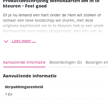
Productbeschrijving Wenskaarten om in te
kleuren - Feel good
Of je nu iemand een hart onder de riem wil steken of
zomaar een lieve boodschap wil sturen, met deze
originele kaartenset om in te kleuren heb je een uniek
kunstwerkje voor iedere gelegenheid. Kies één van de
20 kaarten, scheur hem uit en kleuren maar! De
Lees meer ...
kaarten zijn makkelijk uit te nemen en gedrukt op
extra dik papier om doordrukken te voorkomen.
Aanvullende informatie
Beoordelingen (0)
Bezorgen en
Aanvullende informatie
Verpakkingseenheid
1 Ex