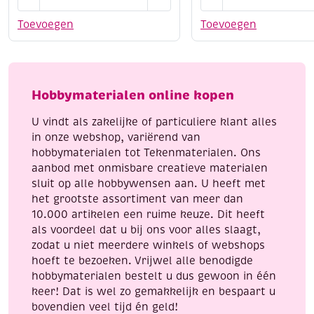
Dieren
Band-
mandalakunst
it.
Toevoegen
Toevoegen
kleurboek
Rubberband
aantal
sieraden
om
zelf
Hobbymaterialen online kopen
te
maken.
U vindt als zakelijke of particuliere klant alles
aantal
in onze webshop, variërend van
hobbymaterialen tot Tekenmaterialen. Ons
aanbod met onmisbare creatieve materialen
sluit op alle hobbywensen aan. U heeft met
het grootste assortiment van meer dan
10.000 artikelen een ruime keuze. Dit heeft
als voordeel dat u bij ons voor alles slaagt,
zodat u niet meerdere winkels of webshops
hoeft te bezoeken. Vrijwel alle benodigde
hobbymaterialen bestelt u dus gewoon in één
keer! Dat is wel zo gemakkelijk en bespaart u
bovendien veel tijd én geld!