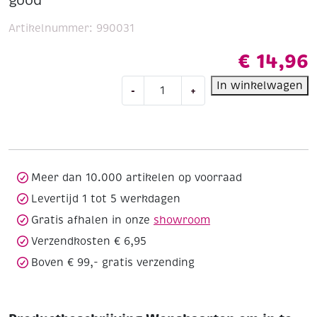
good
Artikelnummer:
990031
€
14,96
Wenskaarten
In winkelwagen
-
+
om
in
te
kleuren
-
Feel
Meer dan 10.000 artikelen op voorraad
good
Levertijd 1 tot 5 werkdagen
aantal
Gratis afhalen in onze
showroom
Verzendkosten € 6,95
Boven € 99,- gratis verzending