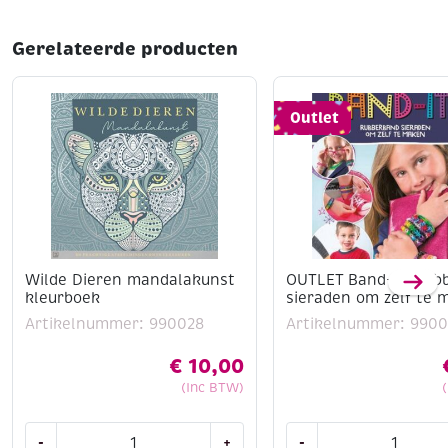
Gerelateerde producten
Outlet
Wilde Dieren mandalakunst
OUTLET Band-it. Rub
kleurboek
sieraden om zelf te 
Artikelnummer: 990028
Artikelnummer: 9900
€
10,00
(Inc BTW)
Wilde
OUTLET
-
+
-