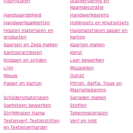
Fournituren
Glasversiering en
Raamdecoratie
Handvaardigheid
Handwerkgarens
Handwerkpakketten
Hobbysets en Knutselsets
Houten materialen en
Hulpmaterialen papier en
producten
karton
Kaarsen en Zeep maken
Kaarten maken
Kantoorartikelen
Kerst
Knippen en snijden
Leer bewerken
Lijm
Mozaieken
Nieuw
Outlet
Papier en Karton
Pitriet, Raffia, Touw en
Macramegarens
Schildersmaterialen
Sieraden maken
Speksteen bewerken
Stoffen
Strijkkralen Hama
Tekenmaterialen
Textielverf, Textielstiften
Verf en Inkt
en Textielverharder