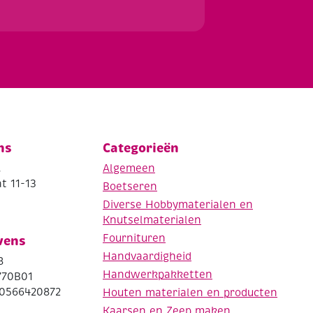
ns
Categorieën
.
Algemeen
t 11-13
Boetseren
Diverse Hobbymaterialen en
Knutselmaterialen
Fournituren
vens
Handvaardigheid
8
Handwerkpakketten
770B01
0566420872
Houten materialen en producten
Kaarsen en Zeep maken