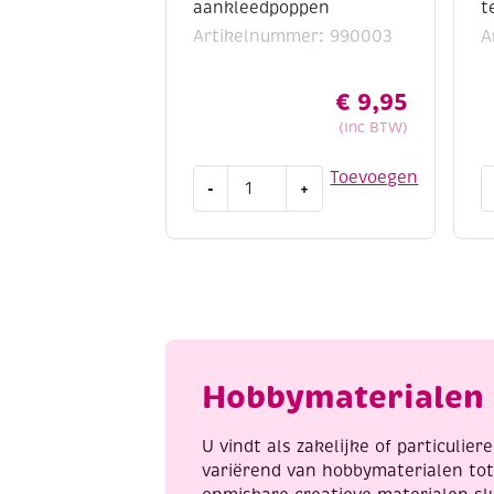
aankleedpoppen
t
Artikelnummer: 990003
A
€
9,95
(Inc BTW)
Manege
I
Toevoegen
-
+
stickerfun
k
-
1
aankleedpoppen
d
aantal
t
a
Hobbymaterialen 
U vindt als zakelijke of particulie
variërend van hobbymaterialen to