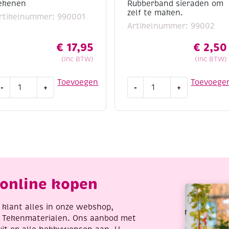
ekenen
Rubberband sieraden om
zelf te maken.
rtikelnummer: 990001
Artikelnummer: 99002
€
17,95
€
2,50
(Inc BTW)
(Inc BTW)
k
OUTLET
Toevoegen
Toevoege
-
+
-
+
an
Band-
000
it.
ingen
Rubberband
ekenen
sieraden
antal
om
zelf
te
maken.
online kopen
aantal
re klant alles in onze webshop,
t Tekenmaterialen. Ons aanbod met