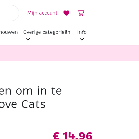
Mijn account
dhouwen
Overige categorieën
Info
n om in te
love Cats
€
14,96