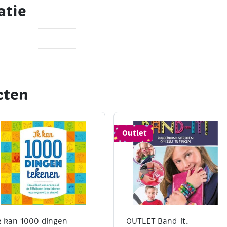
atie
cten
Outlet
k kan 1000 dingen
OUTLET Band-it.