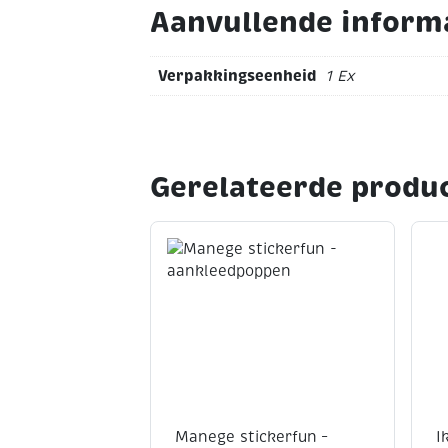
Aanvullende inform
Verpakkingseenheid
1 Ex
Gerelateerde produ
Manege stickerfun –
I