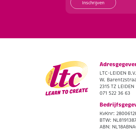
Inschrijven
Adresgegeve
LTC-LEIDEN B.V
W. Barentzstraa
2315 TZ LEIDEN
071 522 36 63
Bedrijfsgege
KvKnr: 2800612
BTW: NL819138
ABN: NL18ABNA