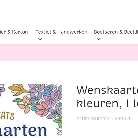
ier & Karton
Textiel & Handwerken
Boetseren & Beel
Wenskaarte
ten om in te kleuren, I love Cats
kleuren, I 
Artikelnummer:
990026