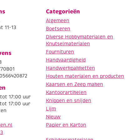
ns
Categorieën
.
Algemeen
t 11-13
Boetseren
Diverse Hobbymaterialen en
Knutselmaterialen
Fournituren
vens
Handvaardigheid
8
Handwerkpakketten
770B01
0566420872
Houten materialen en producten
Kaarsen en Zeep maken
en
Kantoorartikelen
tot 17:00 uur
Knippen en snijden
tot 17:00 uur
Lijm
ten
Nieuw
Papier en Karton
den.nl
63
Schildersmaterialen