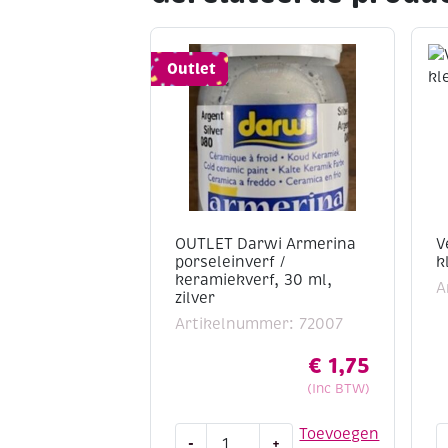
Outlet
OUTLET Darwi Armerina
V
porseleinverf /
k
keramiekverf, 30 ml,
A
zilver
Artikelnummer: 72007
€
1,75
(Inc BTW)
OUTLET
V
Toevoegen
-
+