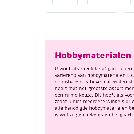
Darwi
K
Armerina
g
porseleinverf
c
/
kl
keramiekverf,
1
30
k
ml,
g
zilver
K
Hobbymaterialen 
aantal
a
U vindt als zakelijke of particulie
variërend van hobbymaterialen to
onmisbare creatieve materialen sl
heeft met het grootste assortime
een ruime keuze. Dit heeft als voor
zodat u niet meerdere winkels of 
alle benodigde hobbymaterialen be
is wel zo gemakkelijk en bespaart 