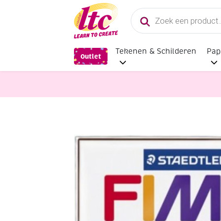
Producten
zoeken
Tekenen & Schilderen
Pap
Outlet
Boetseren
Fimo soft kunstklei, 5