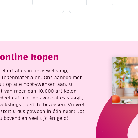
a
Ton,
rove
zachte
hamotte
boetseerklei,
ei,
2,5
0
kg,
g,
wit
eel,
aantal
41
online kopen
antal
re klant alles in onze webshop,
t Tekenmaterialen. Ons aanbod met
uit op alle hobbywensen aan. U
nt van meer dan 10.000 artikelen
deel dat u bij ons voor alles slaagt,
webshops hoeft te bezoeken. Vrijwel
stelt u dus gewoon in één keer! Dat
u bovendien veel tijd én geld!