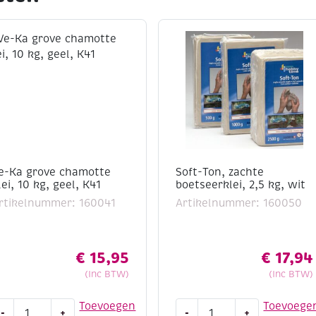
e-Ka grove chamotte
Soft-Ton, zachte
lei, 10 kg, geel, K41
boetseerklei, 2,5 kg, wit
rtikelnummer: 160041
Artikelnummer: 160050
€
15,95
€
17,94
(Inc BTW)
(Inc BTW)
e-
Soft-
Toevoegen
Toevoege
-
+
-
+