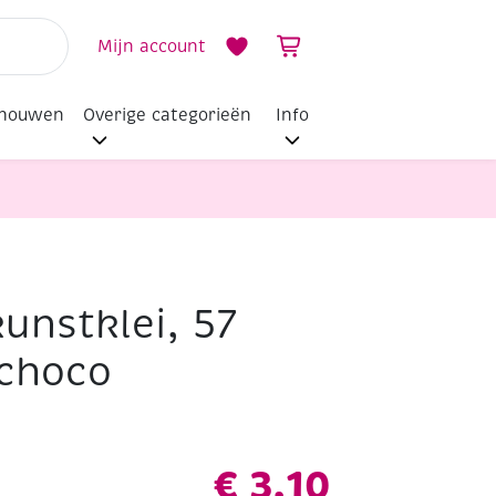
Mijn account
dhouwen
Overige categorieën
Info
unstklei, 57
 choco
€
3,10