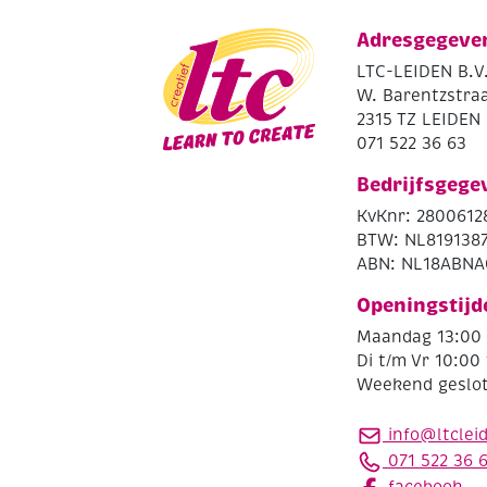
Adresgegeve
LTC-LEIDEN B.V
W. Barentzstraa
2315 TZ LEIDEN
071 522 36 63
Bedrijfsgege
KvKnr: 2800612
BTW: NL819138
ABN: NL18ABNA
Openingstijd
Maandag 13:00 
Di t/m Vr 10:00 
Weekend geslo
info@ltclei
071 522 36 