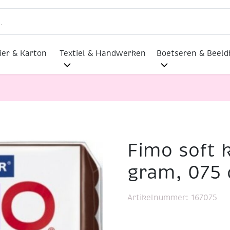
ier & Karton
Textiel & Handwerken
Boetseren & Beel
Fimo soft k
7 gram, 075 choco
gram, 075
Artikelnummer:
167075