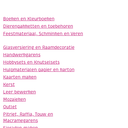
Boeken en Kleurboeken
Dierenpakketten en toebehoren
Feestmateriaal, Schminken en Veren
Glasversiering en Raamdecoratie
Handwerkgarens
Hobbysets en Knutselsets
Hulpmaterialen papier en karton
Kaarten maken
Kerst
Leer bewerken
Mozaieken
Outlet
Pitriet, Raffia, Touw en
Macramegarens
Sieraden maken