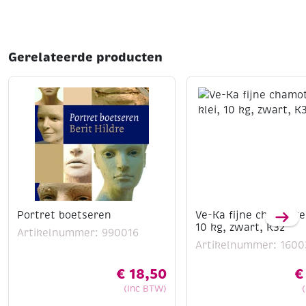
Gerelateerde producten
Portret boetseren
Ve-Ka fijne chamotte 
10 kg, zwart, K32
Artikelnummer: 990016
Artikelnummer: 1600
€
18,50
€
(Inc BTW)