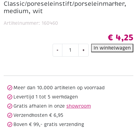
Classic/poreseleinstift/porseleinmarker,
medium, wit
Artikelnummer:
160460
€
4,25
Glass
In winkelwagen
-
+
and
Porcelain
Pen
Classic/poreseleinstift/porseleinmar
medium,
wit
Meer dan 10.000 artikelen op voorraad
aantal
Levertijd 1 tot 5 werkdagen
Gratis afhalen in onze
showroom
Verzendkosten € 6,95
Boven € 99,- gratis verzending