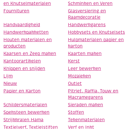
en Knutselmaterialen
Schminken en Veren
Fournituren
Glasversiering en
Raamdecoratie
Handvaardigheid
Handwerkgarens
Handwerkpakketten
Hobbysets en Knutselsets
Houten materialen en
Hulpmaterialen papier en
producten
karton
Kaarsen en Zeep maken
Kaarten maken
Kantoorartikelen
Kerst
Knippen en snijden
Leer bewerken
Lijm
Mozaieken
Nieuw
Outlet
Papier en Karton
Pitriet, Raffia, Touw en
Macramegarens
Schildersmaterialen
Sieraden maken
Speksteen bewerken
Stoffen
Strijkkralen Hama
Tekenmaterialen
Textielverf, Textielstiften
Verf en Inkt