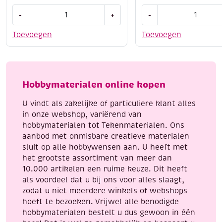
Portret
Ve-
-
+
-
boetseren
Ka
aantal
fijne
Toevoegen
Toevoegen
chamotte
klei,
10
kg,
Hobbymaterialen online kopen
zwart,
K32
U vindt als zakelijke of particuliere klant alles
aantal
in onze webshop, variërend van
hobbymaterialen tot Tekenmaterialen. Ons
aanbod met onmisbare creatieve materialen
sluit op alle hobbywensen aan. U heeft met
het grootste assortiment van meer dan
10.000 artikelen een ruime keuze. Dit heeft
als voordeel dat u bij ons voor alles slaagt,
zodat u niet meerdere winkels of webshops
hoeft te bezoeken. Vrijwel alle benodigde
hobbymaterialen bestelt u dus gewoon in één