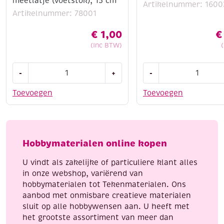
meetlatje (voetstok), 15 cm
Artikelnummer: 1600
Artikelnummer: 78001
€
1,00
€
(Inc BTW)
OUTLET
Ve-
-
+
-
Meetsetje,
Ka
schaalstok
fijne
Toevoegen
Toevoegen
en
chamotte
metalen
klei,
meetlatje
10
(voetstok),
kg,
Hobbymaterialen online kopen
15
geel,
cm
K31
U vindt als zakelijke of particuliere klant alles
aantal
aantal
in onze webshop, variërend van
hobbymaterialen tot Tekenmaterialen. Ons
aanbod met onmisbare creatieve materialen
sluit op alle hobbywensen aan. U heeft met
het grootste assortiment van meer dan