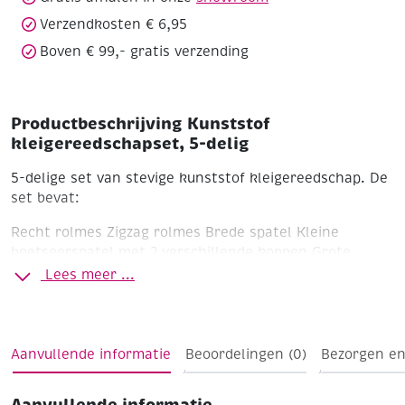
Verzendkosten € 6,95
Boven € 99,- gratis verzending
Productbeschrijving Kunststof
kleigereedschapset, 5-delig
5-delige set van stevige kunststof kleigereedschap.
De
set bevat:
Recht rolmes
Zigzag rolmes
Brede spatel
Kleine
boetseerspatel met 2 verschillende koppen
Grote
boetseerspalel met 2 veschillende koppen
Lees meer ...
Aanvullende informatie
Beoordelingen (0)
Bezorgen en
Aanvullende informatie