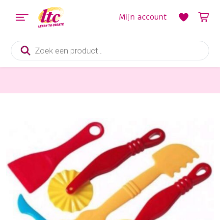
Mijn account
Producten
zoeken
Boetseren
Kunststof kleigereedschapset, 5-delig