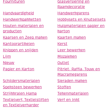
Fournituren
Glasversiering en
Raamdecoratie
Handvaardigheid
Handwerkgarens
Handwerkpakketten
Hobbysets en Knutselsets
Houten materialen en
Hulpmaterialen papier en
producten
karton
Kaarsen en Zeep maken
Kaarten maken
Kantoorartikelen
Kerst
Knippen en snijden
Leer bewerken
Lijm
Mozaieken
Nieuw
Outlet
Papier en Karton
Pitriet, Raffia, Touw en
Macramegarens
Schildersmaterialen
Sieraden maken
Speksteen bewerken
Stoffen
Strijkkralen Hama
Tekenmaterialen
Textielverf, Textielstiften
Verf en Inkt
en Textielverharder