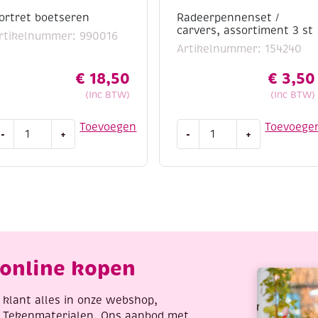
ortret boetseren
Radeerpennenset /
carvers, assortiment 3 st
rtikelnummer: 990016
Artikelnummer: 154240
€
18,50
€
3,50
(Inc BTW)
(Inc BTW)
ortret
Radeerpennenset
Toevoegen
Toevoege
-
+
-
+
oetseren
/
antal
carvers,
assortiment
3
st
aantal
online kopen
re klant alles in onze webshop,
t Tekenmaterialen. Ons aanbod met