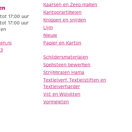
Kaarsen en Zeep maken
en
Kantoorartikelen
tot 17:00 uur
Knippen en snijden
tot 17:00 uur
Lijm
ten
Nieuw
Papier en Karton
den.nl
63
Schildersmaterialen
Speksteen bewerken
Strijkkralen Hama
Textielverf, Textielstiften en
Textielverharder
Vilt en Wolvilten
Vormgieten