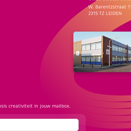
W. Barentzstraat 1
2315 TZ LEIDEN
osis creativiteit in jouw mailbox.