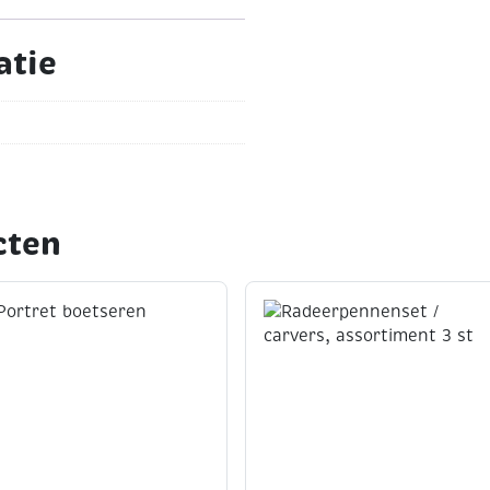
papier aanbrengen voordat
.
atie
cten