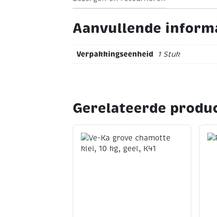
Vervolgens eerst een klein stukje op 
u het op servies of porselein aanbrengt
Aanvullende inform
Verpakkingseenheid
1 Stuk
Gerelateerde produ