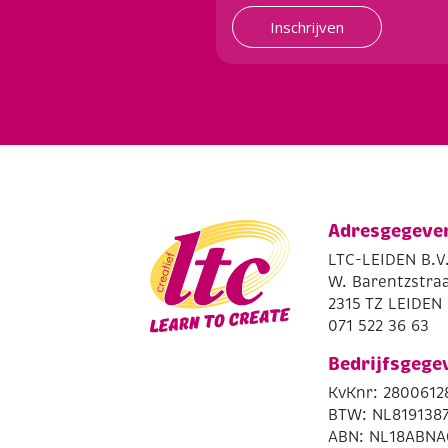
Inschrijven
Adresgegeve
LTC-LEIDEN B.V
W. Barentzstraa
2315 TZ LEIDEN
071 522 36 63
Bedrijfsgege
KvKnr: 2800612
BTW: NL819138
ABN: NL18ABNA