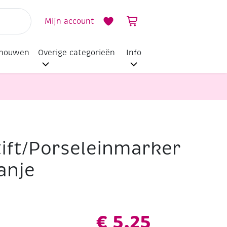
Mijn account
dhouwen
Overige categorieën
Info
tift/Porseleinmarker
ranje
€
5,25