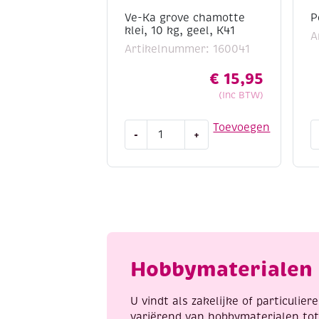
Ve-Ka grove chamotte
P
klei, 10 kg, geel, K41
A
Artikelnummer: 160041
€
15,95
(Inc BTW)
Ve-
P
Toevoegen
-
+
Ka
b
grove
a
chamotte
klei,
10
kg,
geel,
K41
Hobbymaterialen 
aantal
U vindt als zakelijke of particulie
variërend van hobbymaterialen to