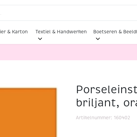
ier & Karton
Textiel & Handwerken
Boetseren & Beel
Porseleins
inmarker briljant, oranje
briljant, o
Artikelnummer:
160402