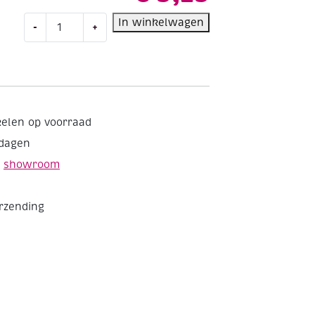
Porseleinstift/Porseleinmarker
In winkelwagen
-
+
briljant,
oranje
aantal
kelen op voorraad
kdagen
e
showroom
erzending