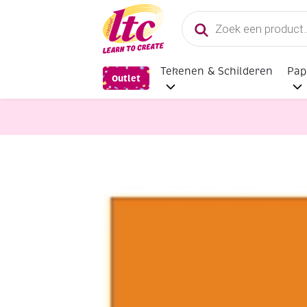
Producten
zoeken
Tekenen & Schilderen
Pap
Outlet
Boetseren
Porseleinstift/Porsele