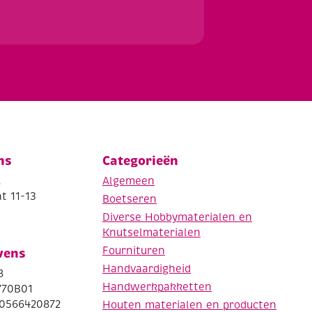
ns
Categorieën
.
Algemeen
t 11-13
Boetseren
Diverse Hobbymaterialen en
Knutselmaterialen
Fournituren
vens
Handvaardigheid
8
Handwerkpakketten
770B01
0566420872
Houten materialen en producten