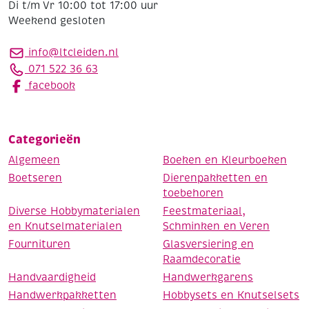
Di t/m Vr 10:00 tot 17:00 uur
Weekend gesloten
info@ltcleiden.nl
071 522 36 63
facebook
Categorieën
Algemeen
Boeken en Kleurboeken
Boetseren
Dierenpakketten en
toebehoren
Diverse Hobbymaterialen
Feestmateriaal,
en Knutselmaterialen
Schminken en Veren
Fournituren
Glasversiering en
Raamdecoratie
Handvaardigheid
Handwerkgarens
Handwerkpakketten
Hobbysets en Knutselsets