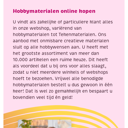
x
13x38mm
Hobbymaterialen online kopen
40
aantal
mm,
U vindt als zakelijke of particuliere klant alles
2
in onze webshop, variërend van
stuks
hobbymaterialen tot Tekenmaterialen. Ons
aantal
aanbod met onmisbare creatieve materialen
sluit op alle hobbywensen aan. U heeft met
het grootste assortiment van meer dan
10.000 artikelen een ruime keuze. Dit heeft
als voordeel dat u bij ons voor alles slaagt,
zodat u niet meerdere winkels of webshops
hoeft te bezoeken. Vrijwel alle benodigde
hobbymaterialen bestelt u dus gewoon in één
keer! Dat is wel zo gemakkelijk en bespaart u
bovendien veel tijd én geld!