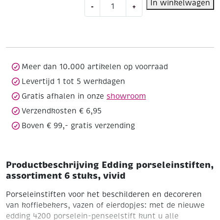
Edding
In winkelwagen
-
+
porseleinstiften,
assortiment
6
stuks,
vivid
aantal
Meer dan 10.000 artikelen op voorraad
Levertijd 1 tot 5 werkdagen
Gratis afhalen in onze
showroom
Verzendkosten € 6,95
Boven € 99,- gratis verzending
Productbeschrijving Edding porseleinstiften,
assortiment 6 stuks, vivid
Porseleinstiften voor het beschilderen en decoreren
van koffiebekers, vazen of eierdopjes: met de nieuwe
edding 4200 porselein-penseelstift kunt u alle