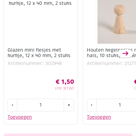
Assortiment 6 st: zwart, abrikoos, koraalrood,
paarsblauw, geelgroen en jade groen
Glazen mini flesjes met
Houten kegelpopjes 
kurkje, 12 x 40 mm, 2 stuks
hals, 10 stuks, 13x3
Artikelnummer: 302948
Artikelnummer: 2127
€
1,50
(Inc BTW)
Glazen
Houten
-
+
-
mini
kegelpopjes
flesjes
met
Toevoegen
Toevoegen
met
hals,
kurkje,
10
12
stuks,