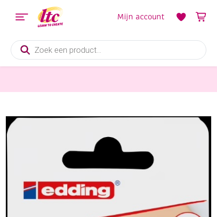
Mijn account
Producten
zoeken
Algemeen
Edding porseleinstiften, assortiment 6 stuks, vivid