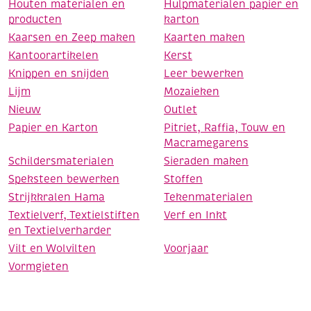
Houten materialen en
Hulpmaterialen papier en
producten
karton
Kaarsen en Zeep maken
Kaarten maken
Kantoorartikelen
Kerst
Knippen en snijden
Leer bewerken
Lijm
Mozaieken
Nieuw
Outlet
Papier en Karton
Pitriet, Raffia, Touw en
Macramegarens
Schildersmaterialen
Sieraden maken
Speksteen bewerken
Stoffen
Strijkkralen Hama
Tekenmaterialen
Textielverf, Textielstiften
Verf en Inkt
en Textielverharder
Vilt en Wolvilten
Voorjaar
Vormgieten