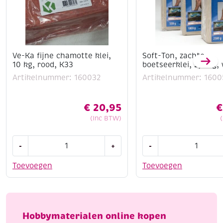
Ve-Ka fijne chamotte klei,
Soft-Ton, zachte
10 kg, rood, K33
boetseerklei, 2,5 kg, 
Artikelnummer: 160032
Artikelnummer: 1600
€
20,95
€
(Inc BTW)
Ve-
Soft-
-
+
-
Ka
Ton,
fijne
zachte
Toevoegen
Toevoegen
chamotte
boetseerklei,
klei,
2,5
10
kg,
kg,
wit
Hobbymaterialen online kopen
rood,
aantal