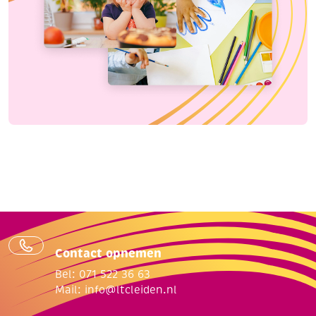
Contact opnemen
Bel: 071 522 36 63
Mail:
info@ltcleiden.nl