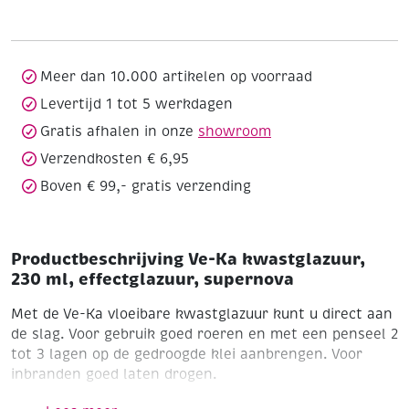
230
ml,
effectglazuur,
supernova
Meer dan 10.000 artikelen op voorraad
aantal
Levertijd 1 tot 5 werkdagen
Gratis afhalen in onze
showroom
Verzendkosten € 6,95
Boven € 99,- gratis verzending
Productbeschrijving Ve-Ka kwastglazuur,
230 ml, effectglazuur, supernova
Met de Ve-Ka vloeibare kwastglazuur kunt u direct aan
de slag. Voor gebruik goed roeren en met een penseel 2
tot 3 lagen op de gedroogde klei aanbrengen. Voor
inbranden goed laten drogen.
Voor aardewerk
Loodvrije vloeibare kwastglazuur