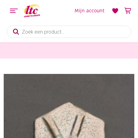
Mijn account
Producten
zoeken
Boetseren
Ve-Ka kwastglazuur, 230 ml, effectglazuur, supernova