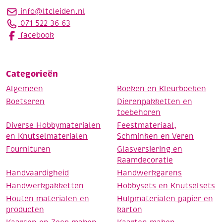
info@ltcleiden.nl
071 522 36 63
facebook
Categorieën
Algemeen
Boeken en Kleurboeken
Boetseren
Dierenpakketten en
toebehoren
Diverse Hobbymaterialen
Feestmateriaal,
en Knutselmaterialen
Schminken en Veren
Fournituren
Glasversiering en
Raamdecoratie
Handvaardigheid
Handwerkgarens
Handwerkpakketten
Hobbysets en Knutselsets
Houten materialen en
Hulpmaterialen papier en
producten
karton