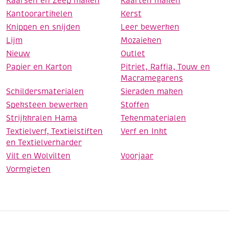
Kaarsen en Zeep maken
Kaarten maken
Kantoorartikelen
Kerst
Knippen en snijden
Leer bewerken
Lijm
Mozaieken
Nieuw
Outlet
Papier en Karton
Pitriet, Raffia, Touw en
Macramegarens
Schildersmaterialen
Sieraden maken
Speksteen bewerken
Stoffen
Strijkkralen Hama
Tekenmaterialen
Textielverf, Textielstiften
Verf en Inkt
en Textielverharder
Vilt en Wolvilten
Voorjaar
Vormgieten