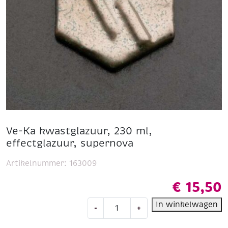
Ve-Ka kwastglazuur, 230 ml,
effectglazuur, supernova
Artikelnummer:
163009
€
15,50
Ve-
In winkelwagen
-
+
Ka
kwastglazuur,