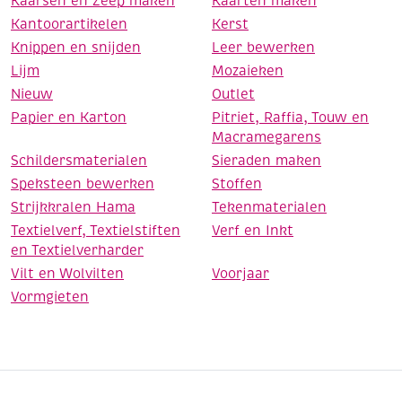
Kaarsen en Zeep maken
Kaarten maken
Kantoorartikelen
Kerst
Knippen en snijden
Leer bewerken
Lijm
Mozaieken
Nieuw
Outlet
Papier en Karton
Pitriet, Raffia, Touw en
Macramegarens
Schildersmaterialen
Sieraden maken
Speksteen bewerken
Stoffen
Strijkkralen Hama
Tekenmaterialen
Textielverf, Textielstiften
Verf en Inkt
en Textielverharder
Vilt en Wolvilten
Voorjaar
Vormgieten