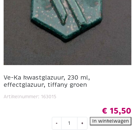
Ve-Ka kwastglazuur, 230 ml,
effectglazuur, tiffany groen
Artikelnummer:
163015
€
15,50
Ve-
In winkelwagen
-
+
Ka
kwastglazuur,