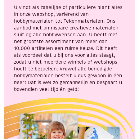
zilver
K43
U vindt als zakelijke of particuliere klant alles
aantal
aantal
in onze webshop, variërend van
hobbymaterialen tot Tekenmaterialen. Ons
aanbod met onmisbare creatieve materialen
sluit op alle hobbywensen aan. U heeft met
het grootste assortiment van meer dan
10.000 artikelen een ruime keuze. Dit heeft
als voordeel dat u bij ons voor alles slaagt,
zodat u niet meerdere winkels of webshops
hoeft te bezoeken. Vrijwel alle benodigde
hobbymaterialen bestelt u dus gewoon in één
keer! Dat is wel zo gemakkelijk en bespaart u
bovendien veel tijd én geld!