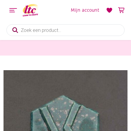
Mijn account
Producten
zoeken
Boetseren
Ve-Ka kwastglazuur, 230 ml, effectglazuur, tiffany groen