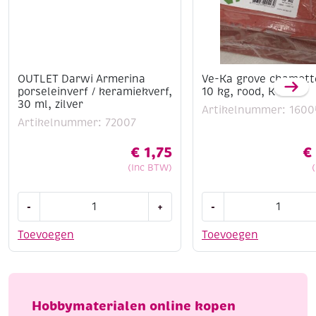
OUTLET Darwi Armerina
Ve-Ka grove chamotte
porseleinverf / keramiekverf,
10 kg, rood, K43
30 ml, zilver
Artikelnummer: 1600
Artikelnummer: 72007
€
1,75
€
(Inc BTW)
OUTLET
Ve-
-
+
-
Darwi
Ka
Armerina
grove
Toevoegen
Toevoegen
porseleinverf
chamotte
/
klei,
keramiekverf,
10
30
kg,
Hobbymaterialen online kopen
ml,
rood,