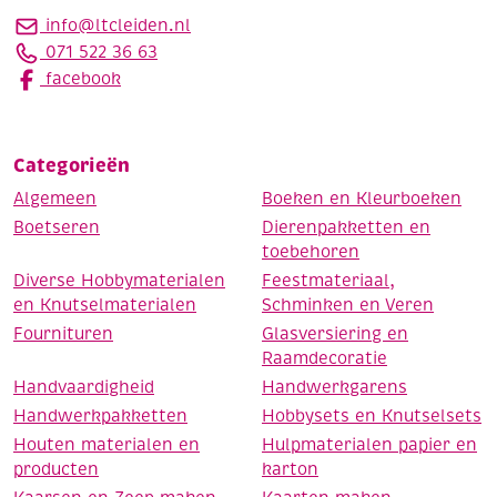
info@ltcleiden.nl
071 522 36 63
facebook
Categorieën
Algemeen
Boeken en Kleurboeken
Boetseren
Dierenpakketten en
toebehoren
Diverse Hobbymaterialen
Feestmateriaal,
en Knutselmaterialen
Schminken en Veren
Fournituren
Glasversiering en
Raamdecoratie
Handvaardigheid
Handwerkgarens
Handwerkpakketten
Hobbysets en Knutselsets
Houten materialen en
Hulpmaterialen papier en
producten
karton