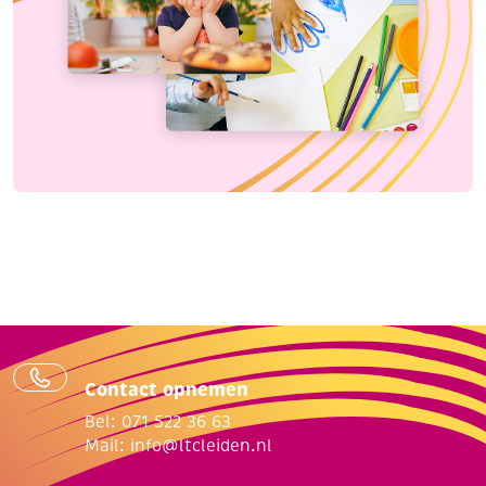
Contact opnemen
Bel: 071 522 36 63
Mail:
info@ltcleiden.nl