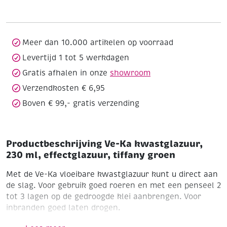
230
ml,
effectglazuur,
tiffany
Meer dan 10.000 artikelen op voorraad
groen
Levertijd 1 tot 5 werkdagen
aantal
Gratis afhalen in onze
showroom
Verzendkosten € 6,95
Boven € 99,- gratis verzending
Productbeschrijving Ve-Ka kwastglazuur,
230 ml, effectglazuur, tiffany groen
Met de Ve-Ka vloeibare kwastglazuur kunt u direct aan
de slag. Voor gebruik goed roeren en met een penseel 2
tot 3 lagen op de gedroogde klei aanbrengen. Voor
inbranden goed laten drogen.
Voor aardewerk
Loodvrije vloeibare kwastglazuur