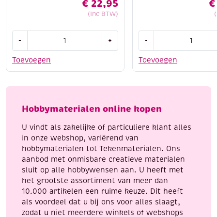
€
22,95
€
(Inc BTW)
Ve-
Ve-
-
+
-
ka
Ka
gietklei
grove
Toevoegen
Toevoegen
voor
chamotte
aardewerk,
klei,
9.5
10
kg,
kg,
Hobbymaterialen online kopen
wit,
zwart,
K107
K42
U vindt als zakelijke of particuliere klant alles
aantal
aantal
in onze webshop, variërend van
hobbymaterialen tot Tekenmaterialen. Ons
aanbod met onmisbare creatieve materialen
sluit op alle hobbywensen aan. U heeft met
het grootste assortiment van meer dan
10.000 artikelen een ruime keuze. Dit heeft
als voordeel dat u bij ons voor alles slaagt,
zodat u niet meerdere winkels of webshops