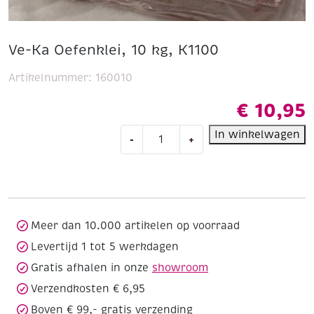
Ve-Ka Oefenklei, 10 kg, K1100
Artikelnummer:
160010
€
10,95
Ve-
In winkelwagen
-
+
Ka
Oefenklei,
10
kg,
K1100
aantal
Meer dan 10.000 artikelen op voorraad
Levertijd 1 tot 5 werkdagen
Gratis afhalen in onze
showroom
Verzendkosten € 6,95
Boven € 99,- gratis verzending