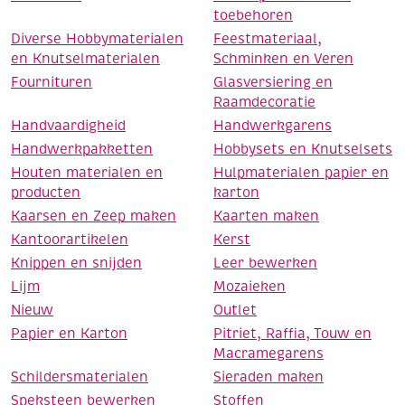
toebehoren
Diverse Hobbymaterialen
Feestmateriaal,
en Knutselmaterialen
Schminken en Veren
Fournituren
Glasversiering en
Raamdecoratie
Handvaardigheid
Handwerkgarens
Handwerkpakketten
Hobbysets en Knutselsets
Houten materialen en
Hulpmaterialen papier en
producten
karton
Kaarsen en Zeep maken
Kaarten maken
Kantoorartikelen
Kerst
Knippen en snijden
Leer bewerken
Lijm
Mozaieken
Nieuw
Outlet
Papier en Karton
Pitriet, Raffia, Touw en
Macramegarens
Schildersmaterialen
Sieraden maken
Speksteen bewerken
Stoffen