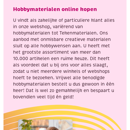
4.5
wit
Hobbymaterialen online kopen
cm
aantal
hoog
U vindt als zakelijke of particuliere klant alles
aantal
in onze webshop, variërend van
hobbymaterialen tot Tekenmaterialen. Ons
aanbod met onmisbare creatieve materialen
sluit op alle hobbywensen aan. U heeft met
het grootste assortiment van meer dan
10.000 artikelen een ruime keuze. Dit heeft
als voordeel dat u bij ons voor alles slaagt,
zodat u niet meerdere winkels of webshops
hoeft te bezoeken. Vrijwel alle benodigde
hobbymaterialen bestelt u dus gewoon in één
keer! Dat is wel zo gemakkelijk en bespaart u
bovendien veel tijd én geld!