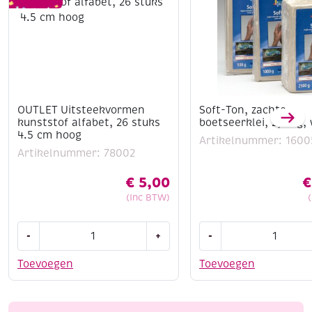
OUTLET Uitsteekvormen
Soft-Ton, zachte
kunststof alfabet, 26 stuks
boetseerklei, 2,5 kg, 
4.5 cm hoog
Artikelnummer: 1600
Artikelnummer: 78002
€
5,00
€
(Inc BTW)
OUTLET
Soft-
-
+
-
Uitsteekvormen
Ton,
kunststof
zachte
Toevoegen
Toevoegen
alfabet,
boetseerklei,
26
2,5
stuks
kg,