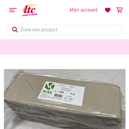
Mijn account
Producten
zoeken
Boetseren
Ve-Ka pottenbakkersklei / draaiklei, 10 kg, wit, K2000