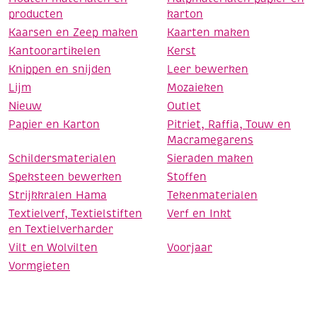
producten
karton
Kaarsen en Zeep maken
Kaarten maken
Kantoorartikelen
Kerst
Knippen en snijden
Leer bewerken
Lijm
Mozaieken
Nieuw
Outlet
Papier en Karton
Pitriet, Raffia, Touw en
Macramegarens
Schildersmaterialen
Sieraden maken
Speksteen bewerken
Stoffen
Strijkkralen Hama
Tekenmaterialen
Textielverf, Textielstiften
Verf en Inkt
en Textielverharder
Vilt en Wolvilten
Voorjaar
Vormgieten