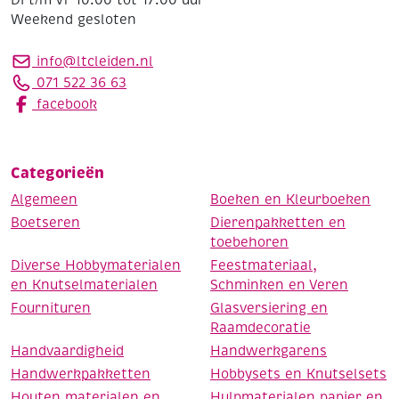
Di t/m Vr 10:00 tot 17:00 uur
Weekend gesloten
info@ltcleiden.nl
071 522 36 63
facebook
Categorieën
Algemeen
Boeken en Kleurboeken
Boetseren
Dierenpakketten en
toebehoren
Diverse Hobbymaterialen
Feestmateriaal,
en Knutselmaterialen
Schminken en Veren
Fournituren
Glasversiering en
Raamdecoratie
Handvaardigheid
Handwerkgarens
Handwerkpakketten
Hobbysets en Knutselsets
Houten materialen en
Hulpmaterialen papier en