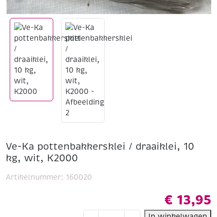
Ve-Ka pottenbakkersklei / draaiklei, 10
kg, wit, K2000
Artikelnummer:
160020
€
13,95
Ve-
In winkelwagen