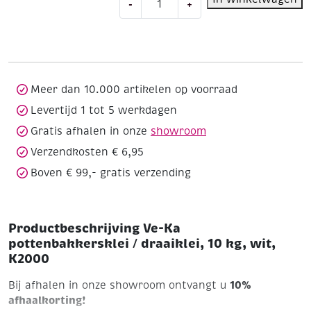
-
+
Ka
pottenbakkersklei
/
draaiklei,
10
kg,
Meer dan 10.000 artikelen op voorraad
wit,
Levertijd 1 tot 5 werkdagen
K2000
Gratis afhalen in onze
showroom
aantal
Verzendkosten € 6,95
Boven € 99,- gratis verzending
Productbeschrijving Ve-Ka
pottenbakkersklei / draaiklei, 10 kg, wit,
K2000
10%
Bij afhalen in onze showroom ontvangt u
afhaalkorting!