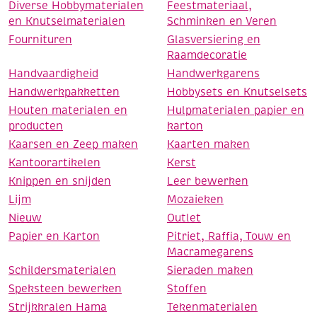
Diverse Hobbymaterialen
Feestmateriaal,
en Knutselmaterialen
Schminken en Veren
Fournituren
Glasversiering en
Raamdecoratie
Handvaardigheid
Handwerkgarens
Handwerkpakketten
Hobbysets en Knutselsets
Houten materialen en
Hulpmaterialen papier en
producten
karton
Kaarsen en Zeep maken
Kaarten maken
Kantoorartikelen
Kerst
Knippen en snijden
Leer bewerken
Lijm
Mozaieken
Nieuw
Outlet
Papier en Karton
Pitriet, Raffia, Touw en
Macramegarens
Schildersmaterialen
Sieraden maken
Speksteen bewerken
Stoffen
Strijkkralen Hama
Tekenmaterialen