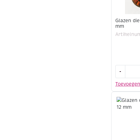
Glazen die
mm
Artikelnu
Glazen
-
dierenoge
10
Toevoege
st
bruin
10
mm
aantal