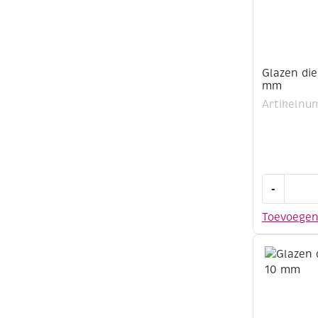
Glazen di
mm
Artikelnu
Glazen
-
dierenoge
10
Toevoege
st
zwart
8
mm
aantal