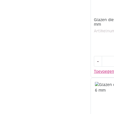
Glazen die
mm
Artikelnu
Glazen
-
dierenoge
10
Toevoege
st
bruin
12
mm
aantal