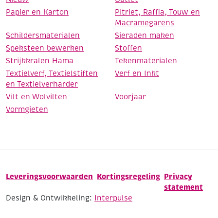
Papier en Karton
Pitriet, Raffia, Touw en
Macramegarens
Schildersmaterialen
Sieraden maken
Speksteen bewerken
Stoffen
Strijkkralen Hama
Tekenmaterialen
Textielverf, Textielstiften
Verf en Inkt
en Textielverharder
Vilt en Wolvilten
Voorjaar
Vormgieten
Leveringsvoorwaarden
Kortingsregeling
Privacy
statement
Design & Ontwikkeling:
Interpulse