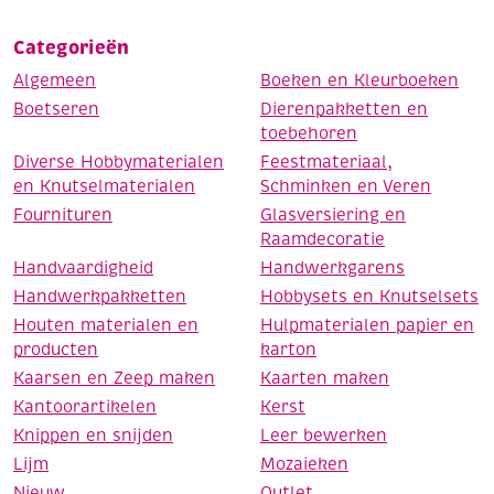
Categorieën
Algemeen
Boeken en Kleurboeken
Boetseren
Dierenpakketten en
toebehoren
Diverse Hobbymaterialen
Feestmateriaal,
en Knutselmaterialen
Schminken en Veren
Fournituren
Glasversiering en
Raamdecoratie
Handvaardigheid
Handwerkgarens
Handwerkpakketten
Hobbysets en Knutselsets
Houten materialen en
Hulpmaterialen papier en
producten
karton
Kaarsen en Zeep maken
Kaarten maken
Kantoorartikelen
Kerst
Knippen en snijden
Leer bewerken
Lijm
Mozaieken
Nieuw
Outlet