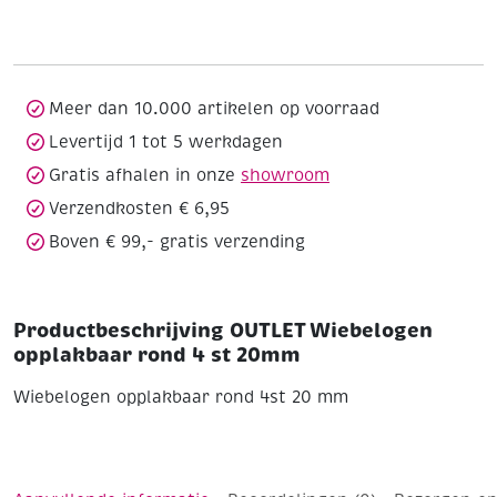
opplakbaar
rond
4
st
20mm
Meer dan 10.000 artikelen op voorraad
aantal
Levertijd 1 tot 5 werkdagen
Gratis afhalen in onze
showroom
Verzendkosten € 6,95
Boven € 99,- gratis verzending
Productbeschrijving OUTLET Wiebelogen
opplakbaar rond 4 st 20mm
Wiebelogen opplakbaar rond 4st 20 mm