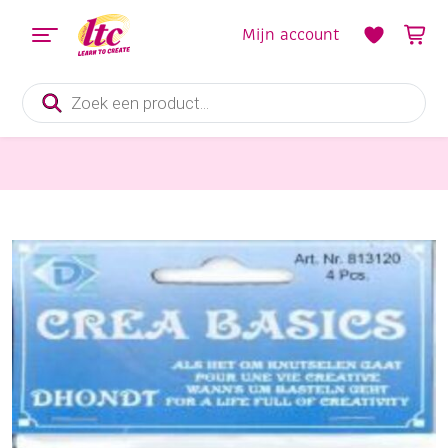
Mijn account
Producten
zoeken
Dierenpakketten en toebehoren
OUTLET Wiebelogen opplakbaar rond 4 st 20mm