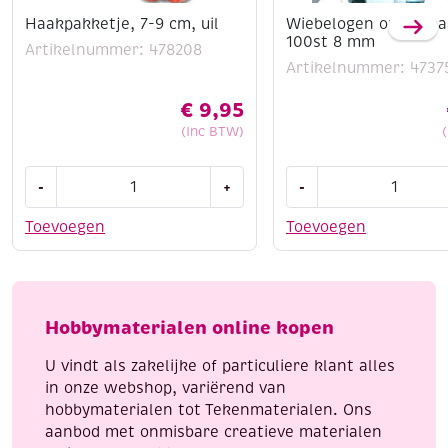
Haakpakketje, 7-9 cm, uil
Wiebelogen opplakba
100st 8 mm
Artikelnummer: 478208
Artikelnummer: 4737
€
9,95
(Inc BTW)
Haakpakketje,
Wiebelogen
-
+
-
7-
opplakbaar
9
rond
Toevoegen
Toevoegen
cm,
100st
uil
8
aantal
mm
aantal
Hobbymaterialen online kopen
U vindt als zakelijke of particuliere klant alles
in onze webshop, variërend van
hobbymaterialen tot Tekenmaterialen. Ons
aanbod met onmisbare creatieve materialen