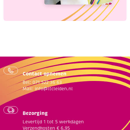
Contact opnemen
Bel: 071 522 36 63
Mail:
info@ltcleiden.nl
Bezorging
Levertijd 1 tot 5 werkdagen
Verzendkosten € 6,95