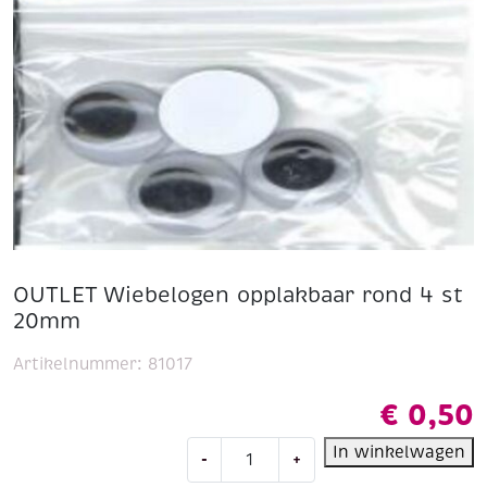
OUTLET Wiebelogen opplakbaar rond 4 st
20mm
Artikelnummer:
81017
€
0,50
OUTLET
In winkelwagen
-
+
Wiebelogen