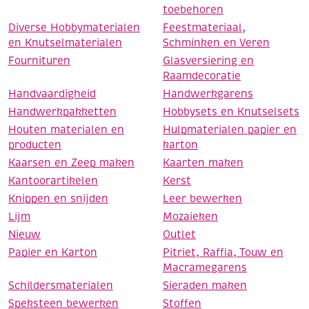
toebehoren
Diverse Hobbymaterialen
Feestmateriaal,
en Knutselmaterialen
Schminken en Veren
Fournituren
Glasversiering en
Raamdecoratie
Handvaardigheid
Handwerkgarens
Handwerkpakketten
Hobbysets en Knutselsets
Houten materialen en
Hulpmaterialen papier en
producten
karton
Kaarsen en Zeep maken
Kaarten maken
Kantoorartikelen
Kerst
Knippen en snijden
Leer bewerken
Lijm
Mozaieken
Nieuw
Outlet
Papier en Karton
Pitriet, Raffia, Touw en
Macramegarens
Schildersmaterialen
Sieraden maken
Speksteen bewerken
Stoffen