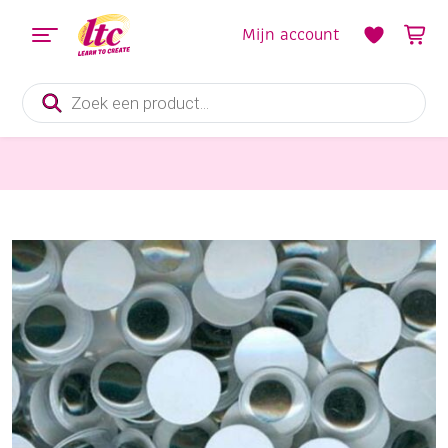
Mijn account
Producten
zoeken
Dierenpakketten en toebehoren
Wiebelogen opplakbaar rond 100st 12 mm