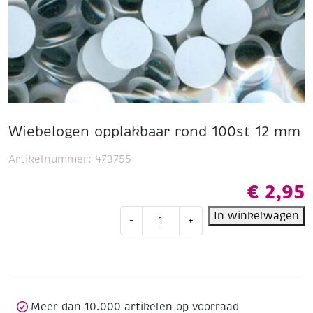
Wiebelogen opplakbaar rond 100st 12 mm
Artikelnummer:
473755
€
2,95
Wiebelogen
In winkelwagen
-
+
opplakbaar
rond
100st
12
mm
aantal
Meer dan 10.000 artikelen op voorraad