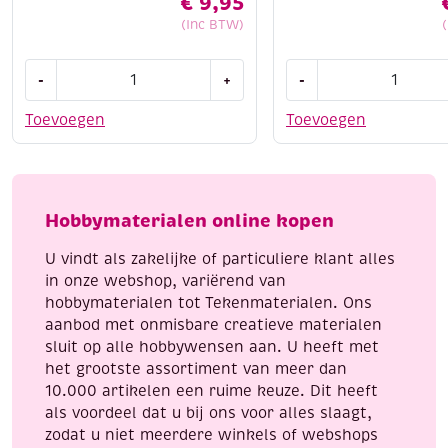
€
9,95
(Inc BTW)
Haakpakketje,
Haakpakketje,
-
+
-
12-
7-
14
9
Toevoegen
Toevoegen
cm,
cm,
leeuw
vos
aantal
aantal
Hobbymaterialen online kopen
U vindt als zakelijke of particuliere klant alles
in onze webshop, variërend van
hobbymaterialen tot Tekenmaterialen. Ons
aanbod met onmisbare creatieve materialen
sluit op alle hobbywensen aan. U heeft met
het grootste assortiment van meer dan
10.000 artikelen een ruime keuze. Dit heeft
als voordeel dat u bij ons voor alles slaagt,
zodat u niet meerdere winkels of webshops