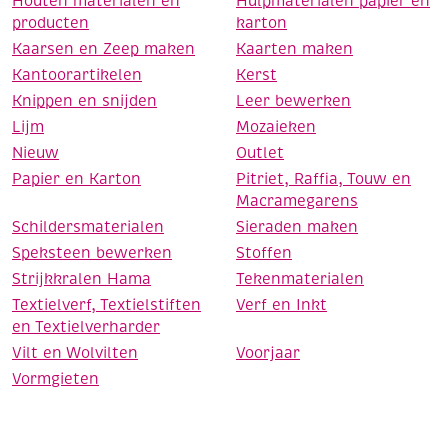
Houten materialen en
Hulpmaterialen papier en
producten
karton
Kaarsen en Zeep maken
Kaarten maken
Kantoorartikelen
Kerst
Knippen en snijden
Leer bewerken
Lijm
Mozaieken
Nieuw
Outlet
Papier en Karton
Pitriet, Raffia, Touw en
Macramegarens
Schildersmaterialen
Sieraden maken
Speksteen bewerken
Stoffen
Strijkkralen Hama
Tekenmaterialen
Textielverf, Textielstiften
Verf en Inkt
en Textielverharder
Vilt en Wolvilten
Voorjaar
Vormgieten