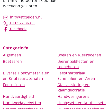
Di t/m Vr 10:00 tot 17:00 uur
Weekend gesloten
info@ltcleiden.nl
071 522 36 63
facebook
Categorieën
Algemeen
Boeken en Kleurboeken
Boetseren
Dierenpakketten en
toebehoren
Diverse Hobbymaterialen
Feestmateriaal,
en Knutselmaterialen
Schminken en Veren
Fournituren
Glasversiering en
Raamdecoratie
Handvaardigheid
Handwerkgarens
Handwerkpakketten
Hobbysets en Knutselsets