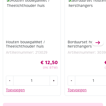
Houten bouwpakket /
Borduurset houten
Theelichthouder huis
kersthangers
Artikelnummer: 213029
Artikelnummer: 3039
€
12,50
(Inc BTW)
Houten
Borduurset
-
+
-
bouwpakket
houten
/
kersthangers
Toevoegen
Toevoegen
Theelichthouder
aantal
huis
aantal