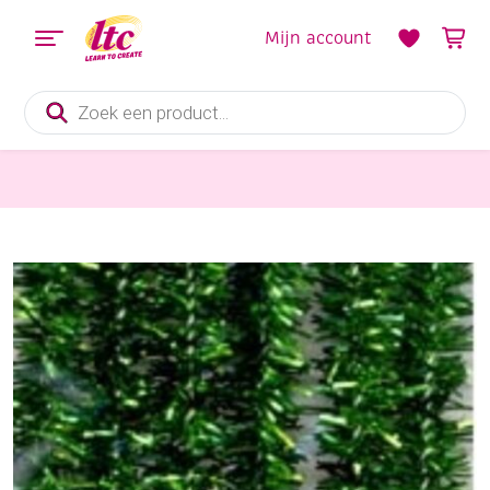
Mijn account
Producten
zoeken
Diverse Hobbymaterialen en Knutselmaterialen
Chenilledraad, 8mm, 50cm, 10 stuks, glitter groen