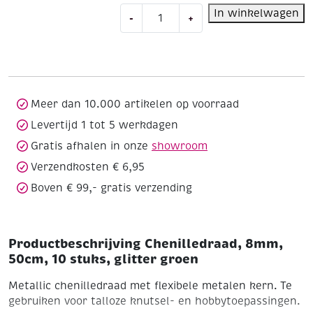
Chenilledraad,
In winkelwagen
-
+
8mm,
50cm,
10
stuks,
glitter
groen
Meer dan 10.000 artikelen op voorraad
aantal
Levertijd 1 tot 5 werkdagen
Gratis afhalen in onze
showroom
Verzendkosten € 6,95
Boven € 99,- gratis verzending
Productbeschrijving Chenilledraad, 8mm,
50cm, 10 stuks, glitter groen
Metallic chenilledraad met flexibele metalen kern. Te
gebruiken voor talloze knutsel- en hobbytoepassingen.